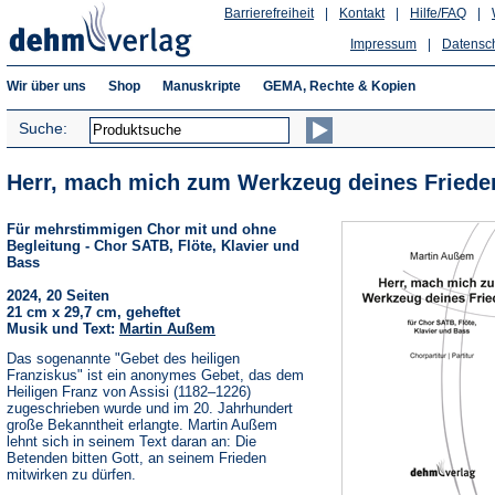
Barrierefreiheit
|
Kontakt
|
Hilfe/FAQ
|
Impressum
|
Datensc
Wir über uns
Shop
Manuskripte
GEMA, Rechte & Kopien
Suche:
Herr, mach mich zum Werkzeug deines Friede
Für mehrstimmigen Chor mit und ohne
Begleitung - Chor SATB, Flöte, Klavier und
Bass
2024, 20 Seiten
21 cm x 29,7 cm, geheftet
Musik und Text:
Martin Außem
Das sogenannte "Gebet des heiligen
Franziskus" ist ein anonymes Gebet, das dem
Heiligen Franz von Assisi (1182–1226)
zugeschrieben wurde und im 20. Jahrhundert
große Bekanntheit erlangte. Martin Außem
lehnt sich in seinem Text daran an: Die
Betenden bitten Gott, an seinem Frieden
mitwirken zu dürfen.