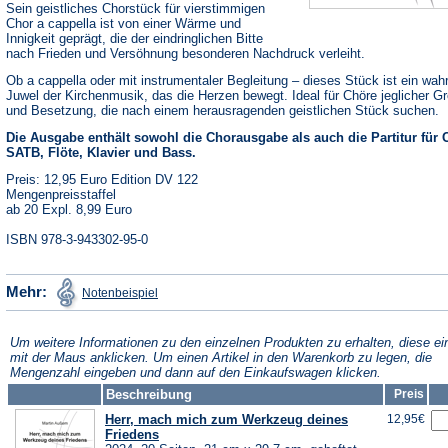
Sein geistliches Chorstück für vierstimmigen
Chor a cappella ist von einer Wärme und
Innigkeit geprägt, die der eindringlichen Bitte
nach Frieden und Versöhnung besonderen Nachdruck verleiht.
Ob a cappella oder mit instrumentaler Begleitung – dieses Stück ist ein wah
Juwel der Kirchenmusik, das die Herzen bewegt. Ideal für Chöre jeglicher G
und Besetzung, die nach einem herausragenden geistlichen Stück suchen.
Die Ausgabe enthält sowohl die Chorausgabe als auch die Partitur für 
SATB, Flöte, Klavier und Bass.
Preis: 12,95 Euro Edition DV 122
Mengenpreisstaffel
ab 20 Expl. 8,99 Euro
ISBN 978-3-943302-95-0
(Öffnet
Mehr:
Notenbeispiel
in
einem
neuen
Tab)
Um weitere Informationen zu den einzelnen Produkten zu erhalten, diese ei
mit der Maus anklicken. Um einen Artikel in den Warenkorb zu legen, die
Mengenzahl eingeben und dann auf den Einkaufswagen klicken.
Beschreibung
Preis
Herr, mach mich zum Werkzeug deines
12,95€
Friedens