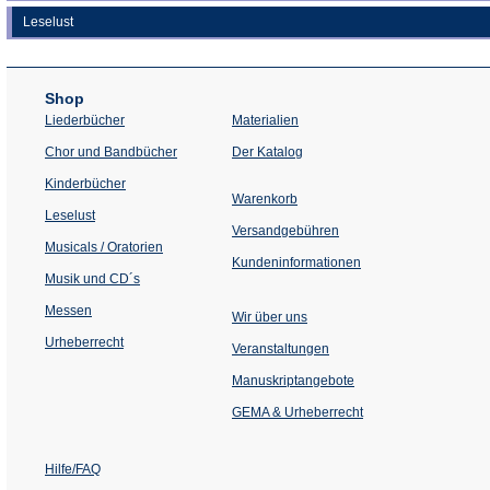
Leselust
Shop
Liederbücher
Materialien
(Öffnet
Chor und Bandbücher
Der Katalog
in
einem
Kinderbücher
neuen
Warenkorb
Tab)
Leselust
Versandgebühren
Musicals / Oratorien
Kundeninformationen
Musik und CD´s
Messen
Wir über uns
Urheberrecht
(Öffnet
Veranstaltungen
in
einem
Manuskriptangebote
neuen
Tab)
GEMA & Urheberrecht
Hilfe/FAQ