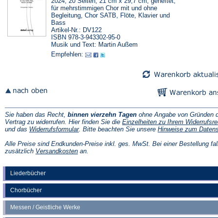
2024, 20 Seiten, 21 cm x 29,7 cm, geheftet,
für mehrstimmigen Chor mit und ohne
Begleitung, Chor SATB, Flöte, Klavier und
Bass
Artikel-Nr.: DV122
ISBN 978-3-943302-95-0
Musik und Text: Martin Außem
Empfehlen:
Sie haben das Recht,
binnen vierzehn Tagen
ohne Angabe von Gründen d
Vertrag zu widerrufen. Hier finden Sie die
Einzelheiten zu Ihrem Widerrufsre
(Öffnet
und das
Widerrufsformular
. Bitte beachten Sie unsere
Hinweise zum Daten
in
einem
Alle Preise sind Endkunden-Preise inkl. ges. MwSt. Bei einer Bestellung fal
neuen
(Öffnet
zusätzlich
Versandkosten
an.
Tab)
in
einem
neuen
Liederbücher
Tab)
Chorbücher
Messen / Geistliche Werke