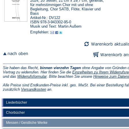
2024, 20 Seiten, 21 cm x 29,7 cm, geheftet,
für mehrstimmigen Chor mit und ohne
Begleitung, Chor SATB, Flöte, Klavier und
Bass
Artikel-Nr.: DV122
ISBN 978-3-943302-95-0
Musik und Text: Martin Außem
Empfehlen:
Sie haben das Recht,
binnen vierzehn Tagen
ohne Angabe von Gründen d
Vertrag zu widerrufen. Hier finden Sie die
Einzelheiten zu Ihrem Widerrufsre
(Öffnet
und das
Widerrufsformular
. Bitte beachten Sie unsere
Hinweise zum Daten
in
einem
Alle Preise sind Endkunden-Preise inkl. ges. MwSt. Bei einer Bestellung fal
neuen
(Öffnet
zusätzlich
Versandkosten
an.
Tab)
in
einem
neuen
Liederbücher
Tab)
Chorbücher
Messen / Geistliche Werke