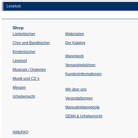
Leselust
Shop
Liederbücher
Materialien
(Öffnet
Chor und Bandbücher
Der Katalog
in
einem
Kinderbücher
neuen
Warenkorb
Tab)
Leselust
Versandgebühren
Musicals / Oratorien
Kundeninformationen
Musik und CD´s
Messen
Wir über uns
Urheberrecht
(Öffnet
Veranstaltungen
in
einem
Manuskriptangebote
neuen
Tab)
GEMA & Urheberrecht
Hilfe/FAQ