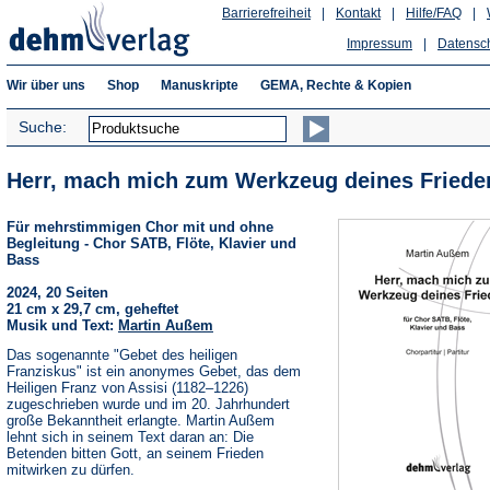
Barrierefreiheit
|
Kontakt
|
Hilfe/FAQ
|
Impressum
|
Datensc
Wir über uns
Shop
Manuskripte
GEMA, Rechte & Kopien
Suche:
Herr, mach mich zum Werkzeug deines Friede
Für mehrstimmigen Chor mit und ohne
Begleitung - Chor SATB, Flöte, Klavier und
Bass
2024, 20 Seiten
21 cm x 29,7 cm, geheftet
Musik und Text:
Martin Außem
Das sogenannte "Gebet des heiligen
Franziskus" ist ein anonymes Gebet, das dem
Heiligen Franz von Assisi (1182–1226)
zugeschrieben wurde und im 20. Jahrhundert
große Bekanntheit erlangte. Martin Außem
lehnt sich in seinem Text daran an: Die
Betenden bitten Gott, an seinem Frieden
mitwirken zu dürfen.