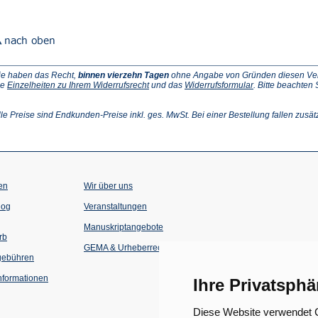
ie haben das Recht,
binnen vierzehn Tagen
ohne Angabe von Gründen diesen Vertr
(Öffnet
(Öffnet
ie
Einzelheiten zu Ihrem Widerrufsrecht
und das
Widerrufsformular
. Bitte beachten
ffnet
in
in
einem
einem
inem
neuen
neuen
lle Preise sind Endkunden-Preise inkl. ges. MwSt. Bei einer Bestellung fallen zusät
euen
Tab)
Tab)
ab)
en
Wir über uns
(Öffnet
(Öffnet
log
Veranstaltungen
in
in
einem
einem
Manuskriptangebote
neuen
neuen
rb
Tab)
Tab)
GEMA & Urheberrecht
gebühren
formationen
Ihre Privatsphä
Diese Website verwendet C