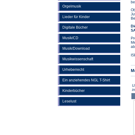
be
Orgelmusik
Ob
Ju
Lieder für Kinder
Be
Di
Digitale Bücher
SA
Musik/CD
Pr
Me
ab
Musik/Download
IS
Musikwissenschaft
Urheberrecht
M
Ein anziehendes NGL T-Shirt
U
i
Kinderbücher
Leselust