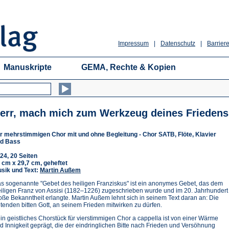
Impressum
|
Datenschutz
|
Barriere
Manuskripte
GEMA, Rechte & Kopien
err, mach mich zum Werkzeug deines Friedens
r mehrstimmigen Chor mit und ohne Begleitung - Chor SATB, Flöte, Klavier
d Bass
24, 20 Seiten
 cm x 29,7 cm, geheftet
sik und Text:
Martin Außem
s sogenannte "Gebet des heiligen Franziskus" ist ein anonymes Gebet, das dem
iligen Franz von Assisi (1182–1226) zugeschrieben wurde und im 20. Jahrhundert
oße Bekanntheit erlangte. Martin Außem lehnt sich in seinem Text daran an: Die
tenden bitten Gott, an seinem Frieden mitwirken zu dürfen.
in geistliches Chorstück für vierstimmigen Chor a cappella ist von einer Wärme
d Innigkeit geprägt, die der eindringlichen Bitte nach Frieden und Versöhnung