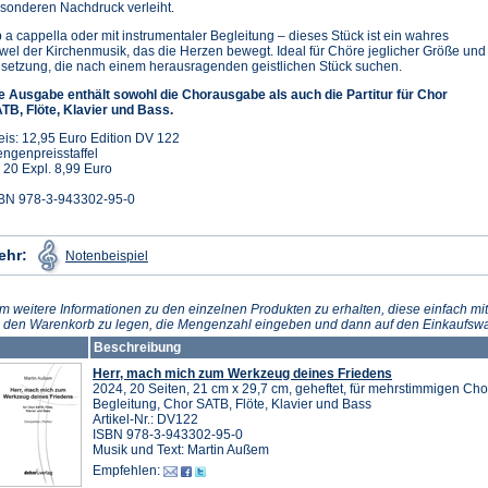
sonderen Nachdruck verleiht.
 a cappella oder mit instrumentaler Begleitung – dieses Stück ist ein wahres
wel der Kirchenmusik, das die Herzen bewegt. Ideal für Chöre jeglicher Größe und
setzung, die nach einem herausragenden geistlichen Stück suchen.
e Ausgabe enthält sowohl die Chorausgabe als auch die Partitur für Chor
TB, Flöte, Klavier und Bass.
eis: 12,95 Euro Edition DV 122
ngenpreisstaffel
 20 Expl. 8,99 Euro
BN 978-3-943302-95-0
(Öffnet
ehr:
Notenbeispiel
in
einem
neuen
Tab)
m weitere Informationen zu den einzelnen Produkten zu erhalten, diese einfach mit
n den Warenkorb zu legen, die Mengenzahl eingeben und dann auf den Einkaufswa
Beschreibung
Herr, mach mich zum Werkzeug deines Friedens
2024, 20 Seiten, 21 cm x 29,7 cm, geheftet, für mehrstimmigen Cho
Begleitung, Chor SATB, Flöte, Klavier und Bass
Artikel-Nr.: DV122
ISBN 978-3-943302-95-0
Musik und Text: Martin Außem
Empfehlen: