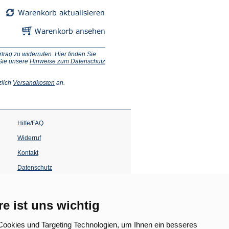
ag zu widerrufen. Hier finden Sie
 Sie unsere
Hinweise zum Datenschutz
(Öffnet
zlich
Versandkosten
an.
in
einem
neuen
Tab)
Hilfe/FAQ
Widerruf
Kontakt
Datenschutz
Impressum
Barrierefreiheit
re ist uns wichtig
(Öffnet
in
ookies und Targeting Technologien, um Ihnen ein besseres
einem