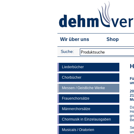
Wir über uns
Shop
Suche:
H
Liederbücher
Chorbücher
Fü
un
Messen / Geistliche Werke
20
21
Frauenchorsätze
Mu
Da
Männerchorsätze
He
gr
Chormusik in Einzelausgaben
Be
Se
Musicals / Oratorien
un