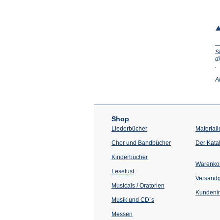
S
d
(Ö
.
in
e
A
n
T
Shop
Liederbücher
Materiali
Chor und Bandbücher
Der Kata
Kinderbücher
Warenko
Leselust
Versand
Musicals / Oratorien
Kundenin
Musik und CD´s
Messen