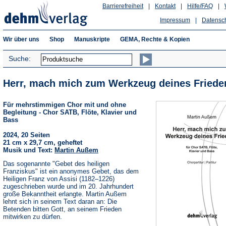
Barrierefreiheit
|
Kontakt
|
Hilfe/FAQ
|
Impressum
|
Datensc
Wir über uns
Shop
Manuskripte
GEMA, Rechte & Kopien
Suche:
Herr, mach mich zum Werkzeug deines Friede
Für mehrstimmigen Chor mit und ohne
Begleitung - Chor SATB, Flöte, Klavier und
Bass
2024, 20 Seiten
21 cm x 29,7 cm, geheftet
Musik und Text:
Martin Außem
Das sogenannte "Gebet des heiligen
Franziskus" ist ein anonymes Gebet, das dem
Heiligen Franz von Assisi (1182–1226)
zugeschrieben wurde und im 20. Jahrhundert
große Bekanntheit erlangte. Martin Außem
lehnt sich in seinem Text daran an: Die
Betenden bitten Gott, an seinem Frieden
mitwirken zu dürfen.