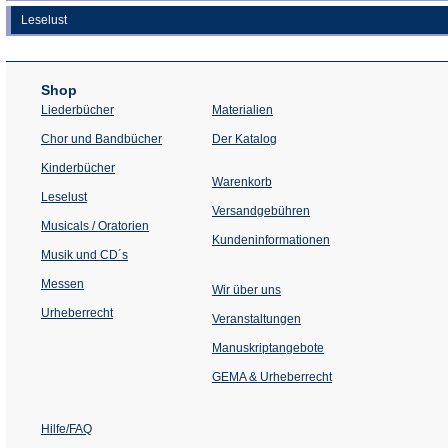
Leselust
Shop
Liederbücher
Materialien
(Öffnet
Chor und Bandbücher
Der Katalog
in
einem
Kinderbücher
neuen
Warenkorb
Tab)
Leselust
Versandgebühren
Musicals / Oratorien
Kundeninformationen
Musik und CD´s
Messen
Wir über uns
Urheberrecht
(Öffnet
Veranstaltungen
in
einem
Manuskriptangebote
neuen
Tab)
GEMA & Urheberrecht
Hilfe/FAQ