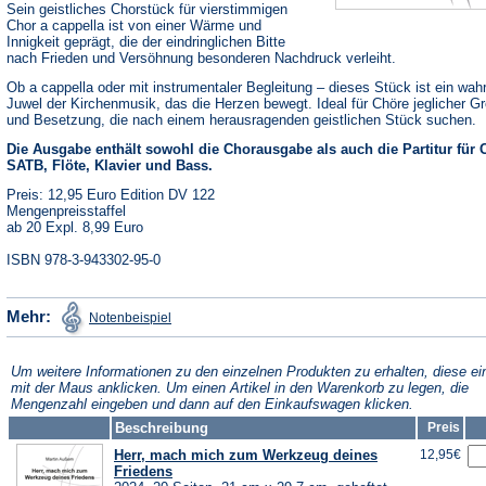
Sein geistliches Chorstück für vierstimmigen
Chor a cappella ist von einer Wärme und
Innigkeit geprägt, die der eindringlichen Bitte
nach Frieden und Versöhnung besonderen Nachdruck verleiht.
Ob a cappella oder mit instrumentaler Begleitung – dieses Stück ist ein wah
Juwel der Kirchenmusik, das die Herzen bewegt. Ideal für Chöre jeglicher G
und Besetzung, die nach einem herausragenden geistlichen Stück suchen.
Die Ausgabe enthält sowohl die Chorausgabe als auch die Partitur für 
SATB, Flöte, Klavier und Bass.
Preis: 12,95 Euro Edition DV 122
Mengenpreisstaffel
ab 20 Expl. 8,99 Euro
ISBN 978-3-943302-95-0
(Öffnet
Mehr:
Notenbeispiel
in
einem
neuen
Tab)
Um weitere Informationen zu den einzelnen Produkten zu erhalten, diese ei
mit der Maus anklicken. Um einen Artikel in den Warenkorb zu legen, die
Mengenzahl eingeben und dann auf den Einkaufswagen klicken.
Beschreibung
Preis
Herr, mach mich zum Werkzeug deines
12,95€
Friedens