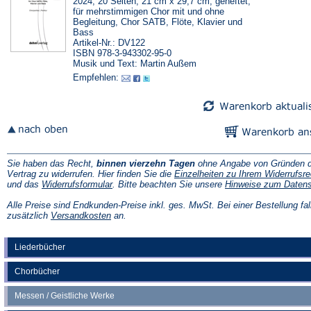
2024, 20 Seiten, 21 cm x 29,7 cm, geheftet,
für mehrstimmigen Chor mit und ohne
Begleitung, Chor SATB, Flöte, Klavier und
Bass
Artikel-Nr.: DV122
ISBN 978-3-943302-95-0
Musik und Text: Martin Außem
Empfehlen:
Sie haben das Recht,
binnen vierzehn Tagen
ohne Angabe von Gründen d
Vertrag zu widerrufen. Hier finden Sie die
Einzelheiten zu Ihrem Widerrufsre
(Öffnet
und das
Widerrufsformular
. Bitte beachten Sie unsere
Hinweise zum Daten
in
einem
Alle Preise sind Endkunden-Preise inkl. ges. MwSt. Bei einer Bestellung fal
neuen
(Öffnet
zusätzlich
Versandkosten
an.
Tab)
in
einem
neuen
Liederbücher
Tab)
Chorbücher
Messen / Geistliche Werke