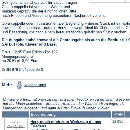
Sein geistliches Chorstück für vierstimmigen
Chor a cappella ist von einer Wärme und
Innigkeit geprägt, die der eindringlichen Bitte
nach Frieden und Versöhnung besonderen Nachdruck verleiht.
Ob a cappella oder mit instrumentaler Begleitung – dieses Stück ist ein wah
Juwel der Kirchenmusik, das die Herzen bewegt. Ideal für Chöre jeglicher G
und Besetzung, die nach einem herausragenden geistlichen Stück suchen.
Die Ausgabe enthält sowohl die Chorausgabe als auch die Partitur für 
SATB, Flöte, Klavier und Bass.
Preis: 12,95 Euro Edition DV 122
Mengenpreisstaffel
ab 20 Expl. 8,99 Euro
ISBN 978-3-943302-95-0
(Öffnet
Mehr:
Notenbeispiel
in
einem
neuen
Tab)
Um weitere Informationen zu den einzelnen Produkten zu erhalten, diese ei
mit der Maus anklicken. Um einen Artikel in den Warenkorb zu legen, die
Mengenzahl eingeben und dann auf den Einkaufswagen klicken.
Beschreibung
Preis
Herr, mach mich zum Werkzeug deines
12,95€
Friedens