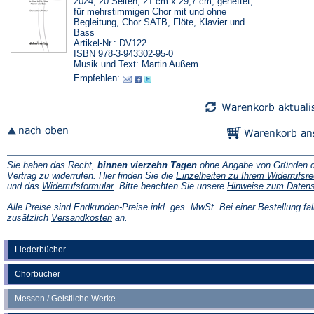
2024, 20 Seiten, 21 cm x 29,7 cm, geheftet,
für mehrstimmigen Chor mit und ohne
Begleitung, Chor SATB, Flöte, Klavier und
Bass
Artikel-Nr.: DV122
ISBN 978-3-943302-95-0
Musik und Text: Martin Außem
Empfehlen:
Sie haben das Recht,
binnen vierzehn Tagen
ohne Angabe von Gründen d
Vertrag zu widerrufen. Hier finden Sie die
Einzelheiten zu Ihrem Widerrufsre
(Öffnet
und das
Widerrufsformular
. Bitte beachten Sie unsere
Hinweise zum Daten
in
einem
Alle Preise sind Endkunden-Preise inkl. ges. MwSt. Bei einer Bestellung fal
neuen
(Öffnet
zusätzlich
Versandkosten
an.
Tab)
in
einem
neuen
Liederbücher
Tab)
Chorbücher
Messen / Geistliche Werke