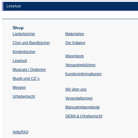
Leselust
Shop
Liederbücher
Materialien
(Öffnet
Chor und Bandbücher
Der Katalog
in
einem
Kinderbücher
neuen
Warenkorb
Tab)
Leselust
Versandgebühren
Musicals / Oratorien
Kundeninformationen
Musik und CD´s
Messen
Wir über uns
Urheberrecht
(Öffnet
Veranstaltungen
in
einem
Manuskriptangebote
neuen
Tab)
GEMA & Urheberrecht
Hilfe/FAQ