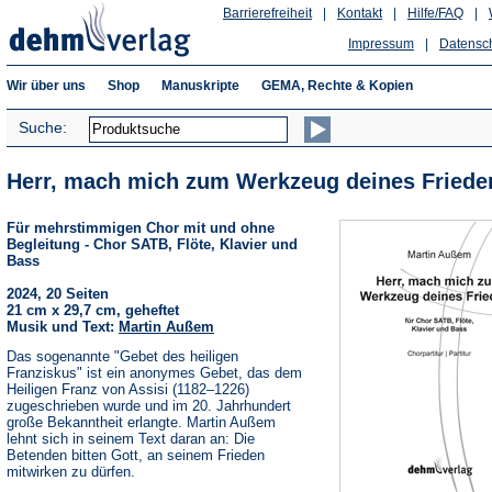
Barrierefreiheit
|
Kontakt
|
Hilfe/FAQ
|
Impressum
|
Datensc
Wir über uns
Shop
Manuskripte
GEMA, Rechte & Kopien
Suche:
Herr, mach mich zum Werkzeug deines Friede
Für mehrstimmigen Chor mit und ohne
Begleitung - Chor SATB, Flöte, Klavier und
Bass
2024, 20 Seiten
21 cm x 29,7 cm, geheftet
Musik und Text:
Martin Außem
Das sogenannte "Gebet des heiligen
Franziskus" ist ein anonymes Gebet, das dem
Heiligen Franz von Assisi (1182–1226)
zugeschrieben wurde und im 20. Jahrhundert
große Bekanntheit erlangte. Martin Außem
lehnt sich in seinem Text daran an: Die
Betenden bitten Gott, an seinem Frieden
mitwirken zu dürfen.