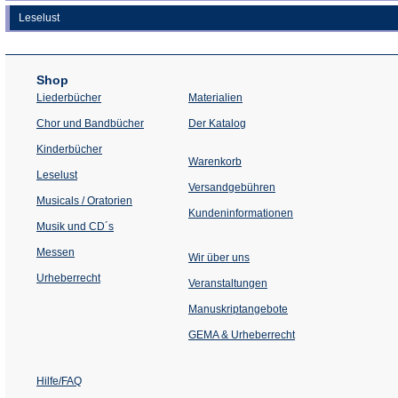
Leselust
Shop
Liederbücher
Materialien
(Öffnet
Chor und Bandbücher
Der Katalog
in
einem
Kinderbücher
neuen
Warenkorb
Tab)
Leselust
Versandgebühren
Musicals / Oratorien
Kundeninformationen
Musik und CD´s
Messen
Wir über uns
Urheberrecht
(Öffnet
Veranstaltungen
in
einem
Manuskriptangebote
neuen
Tab)
GEMA & Urheberrecht
Hilfe/FAQ