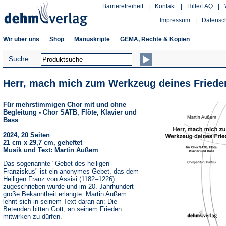
Barrierefreiheit
|
Kontakt
|
Hilfe/FAQ
|
Impressum
|
Datensc
Wir über uns
Shop
Manuskripte
GEMA, Rechte & Kopien
Suche:
Herr, mach mich zum Werkzeug deines Friede
Für mehrstimmigen Chor mit und ohne
Begleitung - Chor SATB, Flöte, Klavier und
Bass
2024, 20 Seiten
21 cm x 29,7 cm, geheftet
Musik und Text:
Martin Außem
Das sogenannte "Gebet des heiligen
Franziskus" ist ein anonymes Gebet, das dem
Heiligen Franz von Assisi (1182–1226)
zugeschrieben wurde und im 20. Jahrhundert
große Bekanntheit erlangte. Martin Außem
lehnt sich in seinem Text daran an: Die
Betenden bitten Gott, an seinem Frieden
mitwirken zu dürfen.