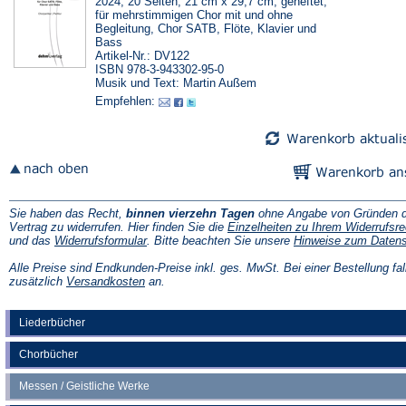
2024, 20 Seiten, 21 cm x 29,7 cm, geheftet,
für mehrstimmigen Chor mit und ohne
Begleitung, Chor SATB, Flöte, Klavier und
Bass
Artikel-Nr.: DV122
ISBN 978-3-943302-95-0
Musik und Text: Martin Außem
Empfehlen:
Sie haben das Recht,
binnen vierzehn Tagen
ohne Angabe von Gründen d
Vertrag zu widerrufen. Hier finden Sie die
Einzelheiten zu Ihrem Widerrufsre
(Öffnet
und das
Widerrufsformular
. Bitte beachten Sie unsere
Hinweise zum Daten
in
einem
Alle Preise sind Endkunden-Preise inkl. ges. MwSt. Bei einer Bestellung fal
neuen
(Öffnet
zusätzlich
Versandkosten
an.
Tab)
in
einem
neuen
Liederbücher
Tab)
Chorbücher
Messen / Geistliche Werke