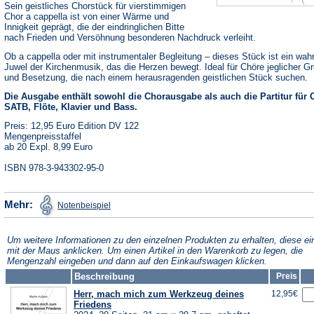
Sein geistliches Chorstück für vierstimmigen
Chor a cappella ist von einer Wärme und
Innigkeit geprägt, die der eindringlichen Bitte
nach Frieden und Versöhnung besonderen Nachdruck verleiht.
Ob a cappella oder mit instrumentaler Begleitung – dieses Stück ist ein wah
Juwel der Kirchenmusik, das die Herzen bewegt. Ideal für Chöre jeglicher G
und Besetzung, die nach einem herausragenden geistlichen Stück suchen.
Die Ausgabe enthält sowohl die Chorausgabe als auch die Partitur für 
SATB, Flöte, Klavier und Bass.
Preis: 12,95 Euro Edition DV 122
Mengenpreisstaffel
ab 20 Expl. 8,99 Euro
ISBN 978-3-943302-95-0
(Öffnet
Mehr:
Notenbeispiel
in
einem
neuen
Tab)
Um weitere Informationen zu den einzelnen Produkten zu erhalten, diese ei
mit der Maus anklicken. Um einen Artikel in den Warenkorb zu legen, die
Mengenzahl eingeben und dann auf den Einkaufswagen klicken.
Beschreibung
Preis
Herr, mach mich zum Werkzeug deines
12,95€
Friedens