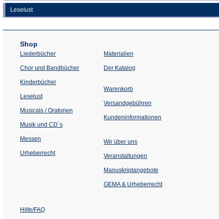
Leselust
Shop
Liederbücher
Materialien
(Öffnet
Chor und Bandbücher
Der Katalog
in
einem
Kinderbücher
neuen
Warenkorb
Tab)
Leselust
Versandgebühren
Musicals / Oratorien
Kundeninformationen
Musik und CD´s
Messen
Wir über uns
Urheberrecht
(Öffnet
Veranstaltungen
in
einem
Manuskriptangebote
neuen
Tab)
GEMA & Urheberrecht
Hilfe/FAQ