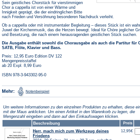
Sein geistliches Chorstück für vierstimmigen
Chor a cappella ist von einer Wärme und
Innigkeit geprägt, die der eindringlichen Bitte
nach Frieden und Versöhnung besonderen Nachdruck verleiht.
Ob a cappella oder mit instrumentaler Begleitung – dieses Stück ist ein wah
Juwel der Kirchenmusik, das die Herzen bewegt. Ideal für Chöre jeglicher G
und Besetzung, die nach einem herausragenden geistlichen Stück suchen.
Die Ausgabe enthält sowohl die Chorausgabe als auch die Partitur für 
SATB, Flöte, Klavier und Bass.
Preis: 12,95 Euro Edition DV 122
Mengenpreisstaffel
ab 20 Expl. 8,99 Euro
ISBN 978-3-943302-95-0
(Öffnet
Mehr:
Notenbeispiel
in
einem
neuen
Tab)
Um weitere Informationen zu den einzelnen Produkten zu erhalten, diese ei
mit der Maus anklicken. Um einen Artikel in den Warenkorb zu legen, die
Mengenzahl eingeben und dann auf den Einkaufswagen klicken.
Beschreibung
Preis
Herr, mach mich zum Werkzeug deines
12,95€
Friedens