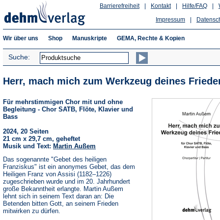
Barrierefreiheit
|
Kontakt
|
Hilfe/FAQ
|
Impressum
|
Datensc
Wir über uns
Shop
Manuskripte
GEMA, Rechte & Kopien
Suche:
Herr, mach mich zum Werkzeug deines Friede
Für mehrstimmigen Chor mit und ohne
Begleitung - Chor SATB, Flöte, Klavier und
Bass
2024, 20 Seiten
21 cm x 29,7 cm, geheftet
Musik und Text:
Martin Außem
Das sogenannte "Gebet des heiligen
Franziskus" ist ein anonymes Gebet, das dem
Heiligen Franz von Assisi (1182–1226)
zugeschrieben wurde und im 20. Jahrhundert
große Bekanntheit erlangte. Martin Außem
lehnt sich in seinem Text daran an: Die
Betenden bitten Gott, an seinem Frieden
mitwirken zu dürfen.