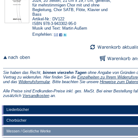
2024, 20 Seiten, 21 cm x 29,7 cm, geheftet,
für mehrstimmigen Chor mit und ohne
Begleitung, Chor SATB, Flöte, Klavier und
Bass
Artikel-Nr.: DV122
ISBN 978-3-943302-95-0
Musik und Text: Martin Außem
Empfehlen:
Sie haben das Recht,
binnen vierzehn Tagen
ohne Angabe von Gründen d
Vertrag zu widerrufen. Hier finden Sie die
Einzelheiten zu Ihrem Widerrufsre
(Öffnet
und das
Widerrufsformular
. Bitte beachten Sie unsere
Hinweise zum Daten
in
einem
Alle Preise sind Endkunden-Preise inkl. ges. MwSt. Bei einer Bestellung fal
neuen
(Öffnet
zusätzlich
Versandkosten
an.
Tab)
in
einem
neuen
Liederbücher
Tab)
Chorbücher
Messen / Geistliche Werke