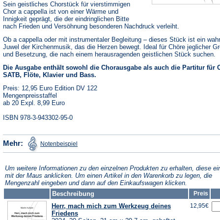
Sein geistliches Chorstück für vierstimmigen
Chor a cappella ist von einer Wärme und
Innigkeit geprägt, die der eindringlichen Bitte
nach Frieden und Versöhnung besonderen Nachdruck verleiht.
Ob a cappella oder mit instrumentaler Begleitung – dieses Stück ist ein wah
Juwel der Kirchenmusik, das die Herzen bewegt. Ideal für Chöre jeglicher G
und Besetzung, die nach einem herausragenden geistlichen Stück suchen.
Die Ausgabe enthält sowohl die Chorausgabe als auch die Partitur für 
SATB, Flöte, Klavier und Bass.
Preis: 12,95 Euro Edition DV 122
Mengenpreisstaffel
ab 20 Expl. 8,99 Euro
ISBN 978-3-943302-95-0
(Öffnet
Mehr:
Notenbeispiel
in
einem
neuen
Tab)
Um weitere Informationen zu den einzelnen Produkten zu erhalten, diese ei
mit der Maus anklicken. Um einen Artikel in den Warenkorb zu legen, die
Mengenzahl eingeben und dann auf den Einkaufswagen klicken.
Beschreibung
Preis
Herr, mach mich zum Werkzeug deines
12,95€
Friedens