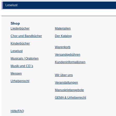
Leselust
Shop
Liederbücher
Materialien
(Öffnet
Chor und Bandbücher
Der Katalog
in
einem
Kinderbücher
neuen
Warenkorb
Tab)
Leselust
Versandgebühren
Musicals / Oratorien
Kundeninformationen
Musik und CD´s
Messen
Wir über uns
Urheberrecht
(Öffnet
Veranstaltungen
in
einem
Manuskriptangebote
neuen
Tab)
GEMA & Urheberrecht
Hilfe/FAQ