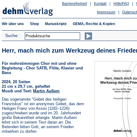
Barrierefreiheit
|
Kontakt
|
Hilfe/FAQ
|
Impressum
|
Datensc
Wir über uns
Shop
Manuskripte
GEMA, Rechte & Kopien
Suche:
Herr, mach mich zum Werkzeug deines Friede
Für mehrstimmigen Chor mit und ohne
Begleitung - Chor SATB, Flöte, Klavier und
Bass
2024, 20 Seiten
21 cm x 29,7 cm, geheftet
Musik und Text:
Martin Außem
Das sogenannte "Gebet des heiligen
Franziskus" ist ein anonymes Gebet, das dem
Heiligen Franz von Assisi (1182–1226)
zugeschrieben wurde und im 20. Jahrhundert
große Bekanntheit erlangte. Martin Außem
lehnt sich in seinem Text daran an: Die
Betenden bitten Gott, an seinem Frieden
mitwirken zu dürfen.