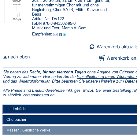
2024, 20 Seiten, 21 cm x 29,7 cm, geheftet,
für mehrstimmigen Chor mit und ohne
Begleitung, Chor SATB, Flöte, Klavier und
Bass
Artikel-Nr.: DV122
ISBN 978-3-943302-95-0
Musik und Text: Martin Außem
Empfehlen:
Sie haben das Recht,
binnen vierzehn Tagen
ohne Angabe von Gründen d
Vertrag zu widerrufen. Hier finden Sie die
Einzelheiten zu Ihrem Widerrufsre
(Öffnet
und das
Widerrufsformular
. Bitte beachten Sie unsere
Hinweise zum Daten
in
einem
Alle Preise sind Endkunden-Preise inkl. ges. MwSt. Bei einer Bestellung fal
neuen
(Öffnet
zusätzlich
Versandkosten
an.
Tab)
in
einem
neuen
Liederbücher
Tab)
Chorbücher
Messen / Geistliche Werke