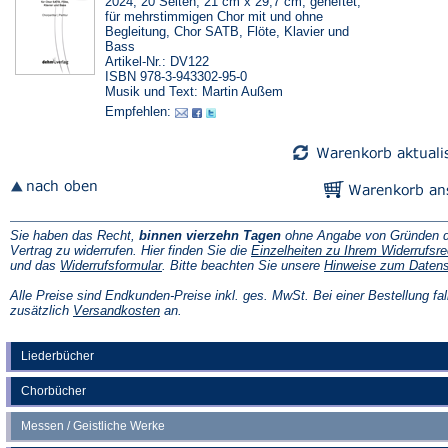
2024, 20 Seiten, 21 cm x 29,7 cm, geheftet,
für mehrstimmigen Chor mit und ohne
Begleitung, Chor SATB, Flöte, Klavier und
Bass
Artikel-Nr.: DV122
ISBN 978-3-943302-95-0
Musik und Text: Martin Außem
Empfehlen:
Sie haben das Recht,
binnen vierzehn Tagen
ohne Angabe von Gründen d
Vertrag zu widerrufen. Hier finden Sie die
Einzelheiten zu Ihrem Widerrufsre
(Öffnet
und das
Widerrufsformular
. Bitte beachten Sie unsere
Hinweise zum Daten
in
einem
Alle Preise sind Endkunden-Preise inkl. ges. MwSt. Bei einer Bestellung fal
neuen
(Öffnet
zusätzlich
Versandkosten
an.
Tab)
in
einem
neuen
Liederbücher
Tab)
Chorbücher
Messen / Geistliche Werke