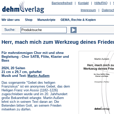
Barrierefreiheit
|
Kontakt
|
Hilfe/FAQ
|
Impressum
|
Datensc
Wir über uns
Shop
Manuskripte
GEMA, Rechte & Kopien
Suche:
Herr, mach mich zum Werkzeug deines Friede
Für mehrstimmigen Chor mit und ohne
Begleitung - Chor SATB, Flöte, Klavier und
Bass
2024, 20 Seiten
21 cm x 29,7 cm, geheftet
Musik und Text:
Martin Außem
Das sogenannte "Gebet des heiligen
Franziskus" ist ein anonymes Gebet, das dem
Heiligen Franz von Assisi (1182–1226)
zugeschrieben wurde und im 20. Jahrhundert
große Bekanntheit erlangte. Martin Außem
lehnt sich in seinem Text daran an: Die
Betenden bitten Gott, an seinem Frieden
mitwirken zu dürfen.