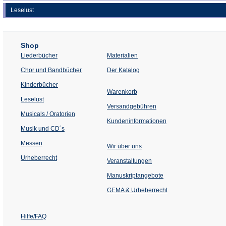
Leselust
Shop
Liederbücher
Materialien
(Öffnet
Chor und Bandbücher
Der Katalog
in
einem
Kinderbücher
neuen
Warenkorb
Tab)
Leselust
Versandgebühren
Musicals / Oratorien
Kundeninformationen
Musik und CD´s
Messen
Wir über uns
Urheberrecht
(Öffnet
Veranstaltungen
in
einem
Manuskriptangebote
neuen
Tab)
GEMA & Urheberrecht
Hilfe/FAQ