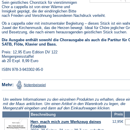
Sein geistliches Chorstück für vierstimmigen
Chor a cappella ist von einer Wärme und
Innigkeit geprägt, die der eindringlichen Bitte
nach Frieden und Versöhnung besonderen Nachdruck verleiht.
Ob a cappella oder mit instrumentaler Begleitung – dieses Stück ist ein wah
Juwel der Kirchenmusik, das die Herzen bewegt. Ideal für Chöre jeglicher G
und Besetzung, die nach einem herausragenden geistlichen Stück suchen.
Die Ausgabe enthält sowohl die Chorausgabe als auch die Partitur für 
SATB, Flöte, Klavier und Bass.
Preis: 12,95 Euro Edition DV 122
Mengenpreisstaffel
ab 20 Expl. 8,99 Euro
ISBN 978-3-943302-95-0
(Öffnet
Mehr:
Notenbeispiel
in
einem
neuen
Tab)
Um weitere Informationen zu den einzelnen Produkten zu erhalten, diese ei
mit der Maus anklicken. Um einen Artikel in den Warenkorb zu legen, die
Mengenzahl eingeben und dann auf den Einkaufswagen klicken.
Beschreibung
Preis
Herr, mach mich zum Werkzeug deines
12,95€
Friedens