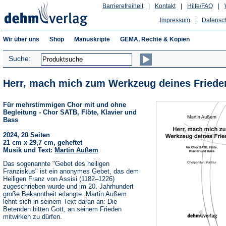
Barrierefreiheit
|
Kontakt
|
Hilfe/FAQ
|
Impressum
|
Datensc
Wir über uns
Shop
Manuskripte
GEMA, Rechte & Kopien
Suche:
Herr, mach mich zum Werkzeug deines Friede
Für mehrstimmigen Chor mit und ohne
Begleitung - Chor SATB, Flöte, Klavier und
Bass
2024, 20 Seiten
21 cm x 29,7 cm, geheftet
Musik und Text:
Martin Außem
Das sogenannte "Gebet des heiligen
Franziskus" ist ein anonymes Gebet, das dem
Heiligen Franz von Assisi (1182–1226)
zugeschrieben wurde und im 20. Jahrhundert
große Bekanntheit erlangte. Martin Außem
lehnt sich in seinem Text daran an: Die
Betenden bitten Gott, an seinem Frieden
mitwirken zu dürfen.