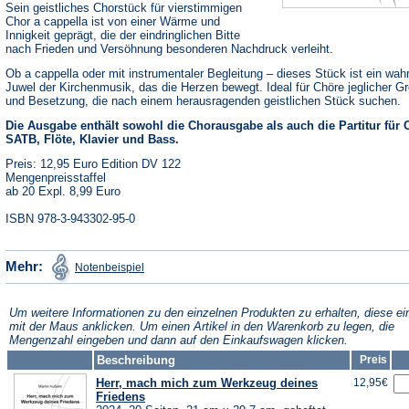
Sein geistliches Chorstück für vierstimmigen
Chor a cappella ist von einer Wärme und
Innigkeit geprägt, die der eindringlichen Bitte
nach Frieden und Versöhnung besonderen Nachdruck verleiht.
Ob a cappella oder mit instrumentaler Begleitung – dieses Stück ist ein wah
Juwel der Kirchenmusik, das die Herzen bewegt. Ideal für Chöre jeglicher G
und Besetzung, die nach einem herausragenden geistlichen Stück suchen.
Die Ausgabe enthält sowohl die Chorausgabe als auch die Partitur für 
SATB, Flöte, Klavier und Bass.
Preis: 12,95 Euro Edition DV 122
Mengenpreisstaffel
ab 20 Expl. 8,99 Euro
ISBN 978-3-943302-95-0
(Öffnet
Mehr:
Notenbeispiel
in
einem
neuen
Tab)
Um weitere Informationen zu den einzelnen Produkten zu erhalten, diese ei
mit der Maus anklicken. Um einen Artikel in den Warenkorb zu legen, die
Mengenzahl eingeben und dann auf den Einkaufswagen klicken.
Beschreibung
Preis
Herr, mach mich zum Werkzeug deines
12,95€
Friedens