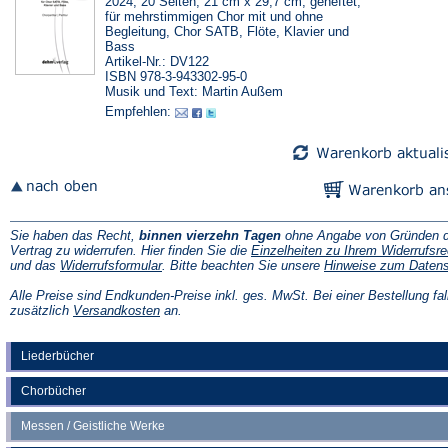
2024, 20 Seiten, 21 cm x 29,7 cm, geheftet,
für mehrstimmigen Chor mit und ohne
Begleitung, Chor SATB, Flöte, Klavier und
Bass
Artikel-Nr.: DV122
ISBN 978-3-943302-95-0
Musik und Text: Martin Außem
Empfehlen:
Sie haben das Recht,
binnen vierzehn Tagen
ohne Angabe von Gründen d
Vertrag zu widerrufen. Hier finden Sie die
Einzelheiten zu Ihrem Widerrufsre
(Öffnet
und das
Widerrufsformular
. Bitte beachten Sie unsere
Hinweise zum Daten
in
einem
Alle Preise sind Endkunden-Preise inkl. ges. MwSt. Bei einer Bestellung fal
neuen
(Öffnet
zusätzlich
Versandkosten
an.
Tab)
in
einem
neuen
Liederbücher
Tab)
Chorbücher
Messen / Geistliche Werke