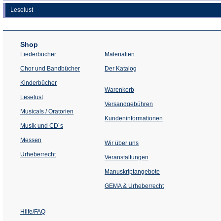
Leselust
Shop
Liederbücher
Materialien
(Öffnet
Chor und Bandbücher
Der Katalog
in
einem
Kinderbücher
neuen
Warenkorb
Tab)
Leselust
Versandgebühren
Musicals / Oratorien
Kundeninformationen
Musik und CD´s
Messen
Wir über uns
Urheberrecht
(Öffnet
Veranstaltungen
in
einem
Manuskriptangebote
neuen
Tab)
GEMA & Urheberrecht
Hilfe/FAQ