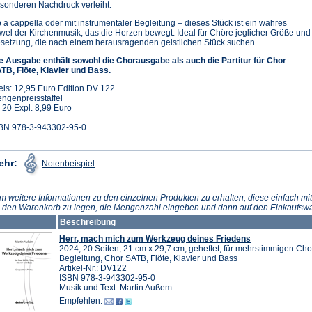
sonderen Nachdruck verleiht.
 a cappella oder mit instrumentaler Begleitung – dieses Stück ist ein wahres
wel der Kirchenmusik, das die Herzen bewegt. Ideal für Chöre jeglicher Größe und
setzung, die nach einem herausragenden geistlichen Stück suchen.
e Ausgabe enthält sowohl die Chorausgabe als auch die Partitur für Chor
TB, Flöte, Klavier und Bass.
eis: 12,95 Euro Edition DV 122
ngenpreisstaffel
 20 Expl. 8,99 Euro
BN 978-3-943302-95-0
(Öffnet
ehr:
Notenbeispiel
in
einem
neuen
Tab)
m weitere Informationen zu den einzelnen Produkten zu erhalten, diese einfach mit
n den Warenkorb zu legen, die Mengenzahl eingeben und dann auf den Einkaufswa
Beschreibung
Herr, mach mich zum Werkzeug deines Friedens
2024, 20 Seiten, 21 cm x 29,7 cm, geheftet, für mehrstimmigen Cho
Begleitung, Chor SATB, Flöte, Klavier und Bass
Artikel-Nr.: DV122
ISBN 978-3-943302-95-0
Musik und Text: Martin Außem
Empfehlen: