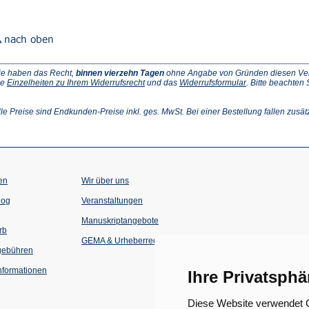
ie haben das Recht,
binnen vierzehn Tagen
ohne Angabe von Gründen diesen Vertr
(Öffnet
(Öffnet
ie
Einzelheiten zu Ihrem Widerrufsrecht
und das
Widerrufsformular
. Bitte beachten
ffnet
in
in
einem
einem
inem
neuen
neuen
lle Preise sind Endkunden-Preise inkl. ges. MwSt. Bei einer Bestellung fallen zusät
euen
Tab)
Tab)
ab)
en
Wir über uns
(Öffnet
(Öffnet
log
Veranstaltungen
in
in
einem
einem
Manuskriptangebote
neuen
neuen
rb
Tab)
Tab)
GEMA & Urheberrecht
gebühren
formationen
Ihre Privatsphä
Diese Website verwendet C