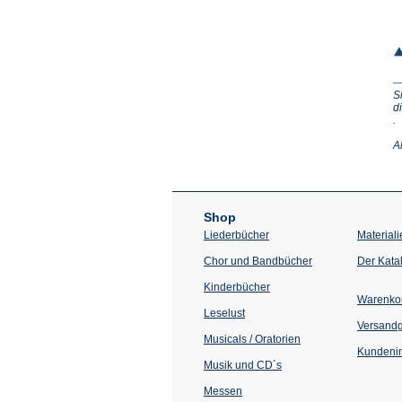
S
d
(Ö
.
in
e
A
n
T
Shop
Liederbücher
Materiali
Chor und Bandbücher
Der Kata
Kinderbücher
Warenko
Leselust
Versand
Musicals / Oratorien
Kundenin
Musik und CD´s
Messen