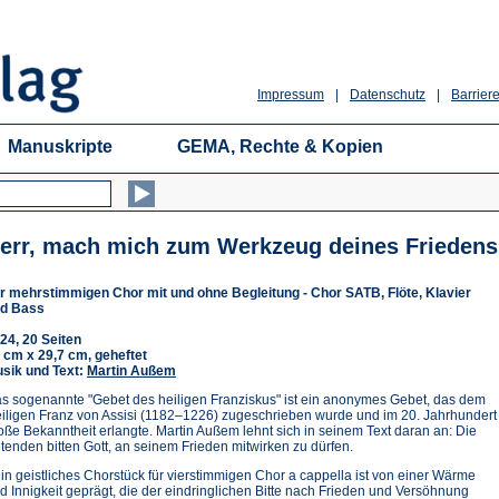
Impressum
|
Datenschutz
|
Barriere
Manuskripte
GEMA, Rechte & Kopien
err, mach mich zum Werkzeug deines Friedens
r mehrstimmigen Chor mit und ohne Begleitung - Chor SATB, Flöte, Klavier
d Bass
24, 20 Seiten
 cm x 29,7 cm, geheftet
sik und Text:
Martin Außem
s sogenannte "Gebet des heiligen Franziskus" ist ein anonymes Gebet, das dem
iligen Franz von Assisi (1182–1226) zugeschrieben wurde und im 20. Jahrhundert
oße Bekanntheit erlangte. Martin Außem lehnt sich in seinem Text daran an: Die
tenden bitten Gott, an seinem Frieden mitwirken zu dürfen.
in geistliches Chorstück für vierstimmigen Chor a cappella ist von einer Wärme
d Innigkeit geprägt, die der eindringlichen Bitte nach Frieden und Versöhnung