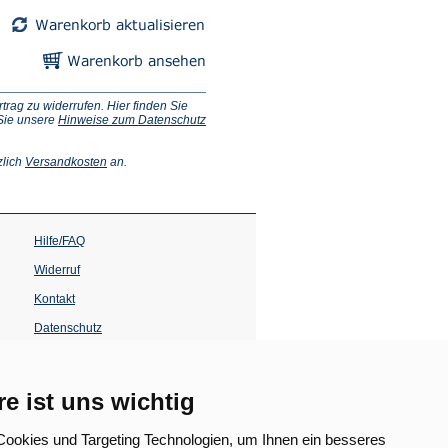
ag zu widerrufen. Hier finden Sie
 Sie unsere
Hinweise zum Datenschutz
(Öffnet
zlich
Versandkosten
an.
in
einem
neuen
Tab)
Hilfe/FAQ
Widerruf
Kontakt
Datenschutz
Impressum
Barrierefreiheit
re ist uns wichtig
(Öffnet
in
ookies und Targeting Technologien, um Ihnen ein besseres
einem