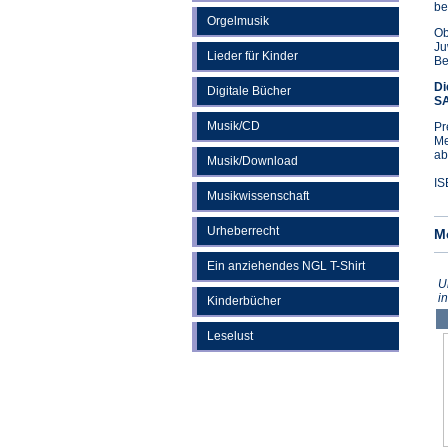
be
Orgelmusik
Ob
Ju
Lieder für Kinder
Be
Di
Digitale Bücher
SA
Musik/CD
Pr
Me
ab
Musik/Download
IS
Musikwissenschaft
Urheberrecht
M
Ein anziehendes NGL T-Shirt
U
i
Kinderbücher
Leselust