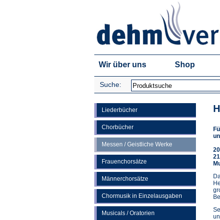
Wir über uns
Shop
Suche:
H
Liederbücher
Chorbücher
Fü
un
Messen / Geistliche Werke
20
21
Frauenchorsätze
Mu
Da
Männerchorsätze
He
gr
Chormusik in Einzelausgaben
Be
Se
Musicals / Oratorien
un