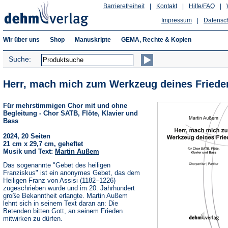
Barrierefreiheit
|
Kontakt
|
Hilfe/FAQ
|
Impressum
|
Datensc
Wir über uns
Shop
Manuskripte
GEMA, Rechte & Kopien
Suche:
Herr, mach mich zum Werkzeug deines Friede
Für mehrstimmigen Chor mit und ohne
Begleitung - Chor SATB, Flöte, Klavier und
Bass
2024, 20 Seiten
21 cm x 29,7 cm, geheftet
Musik und Text:
Martin Außem
Das sogenannte "Gebet des heiligen
Franziskus" ist ein anonymes Gebet, das dem
Heiligen Franz von Assisi (1182–1226)
zugeschrieben wurde und im 20. Jahrhundert
große Bekanntheit erlangte. Martin Außem
lehnt sich in seinem Text daran an: Die
Betenden bitten Gott, an seinem Frieden
mitwirken zu dürfen.