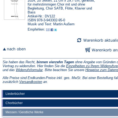
2024, 20 Seiten, 21 cm x 29,7 cm, geheftet,
für mehrstimmigen Chor mit und ohne
Begleitung, Chor SATB, Flöte, Klavier und
Bass
Artikel-Nr.: DV122
ISBN 978-3-943302-95-0
Musik und Text: Martin Außem
Empfehlen:
Sie haben das Recht,
binnen vierzehn Tagen
ohne Angabe von Gründen d
Vertrag zu widerrufen. Hier finden Sie die
Einzelheiten zu Ihrem Widerrufsre
(Öffnet
und das
Widerrufsformular
. Bitte beachten Sie unsere
Hinweise zum Daten
in
einem
Alle Preise sind Endkunden-Preise inkl. ges. MwSt. Bei einer Bestellung fal
neuen
(Öffnet
zusätzlich
Versandkosten
an.
Tab)
in
einem
neuen
Liederbücher
Tab)
Chorbücher
Messen / Geistliche Werke