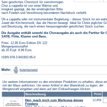
Sein geistliches Chorstück für vierstimmigen
Chor a cappella ist von einer Wärme und
Innigkeit geprägt, die der eindringlichen Bitte
nach Frieden und Versöhnung besonderen Nachdruck verleiht.
Ob a cappella oder mit instrumentaler Begleitung – dieses Stück ist ein wah
Juwel der Kirchenmusik, das die Herzen bewegt. Ideal für Chöre jeglicher G
und Besetzung, die nach einem herausragenden geistlichen Stück suchen.
Die Ausgabe enthält sowohl die Chorausgabe als auch die Partitur für 
SATB, Flöte, Klavier und Bass.
Preis: 12,95 Euro Edition DV 122
Mengenpreisstaffel
ab 20 Expl. 8,99 Euro
ISBN 978-3-943302-95-0
(Öffnet
Mehr:
Notenbeispiel
in
einem
neuen
Tab)
Um weitere Informationen zu den einzelnen Produkten zu erhalten, diese ei
mit der Maus anklicken. Um einen Artikel in den Warenkorb zu legen, die
Mengenzahl eingeben und dann auf den Einkaufswagen klicken.
Beschreibung
Preis
Herr, mach mich zum Werkzeug deines
12,95€
Friedens