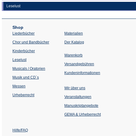
Leselust
Shop
Liederbücher
Materialien
(Öffnet
Chor und Bandbücher
Der Katalog
in
einem
Kinderbücher
neuen
Warenkorb
Tab)
Leselust
Versandgebühren
Musicals / Oratorien
Kundeninformationen
Musik und CD´s
Messen
Wir über uns
Urheberrecht
(Öffnet
Veranstaltungen
in
einem
Manuskriptangebote
neuen
Tab)
GEMA & Urheberrecht
Hilfe/FAQ