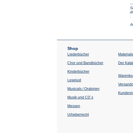
S
d
(Ö
.
in
e
A
n
T
Shop
Liederbücher
Materiali
Chor und Bandbücher
Der Kata
Kinderbücher
Warenko
Leselust
Versand
Musicals / Oratorien
Kundenin
Musik und CD´s
Messen
Urheberrecht