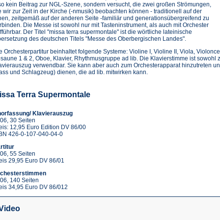
so kein Beitrag zur NGL-Szene, sondern versucht, die zwei großen Strömungen,
e wir zur Zeit in der Kirche (-nmusik) beobachten können - traditionell auf der
nen, zeitgemäß auf der anderen Seite -familiär und generationsübergreifend zu
rbinden. Die Messe ist sowohl nur mit Tasteninstrument, als auch mit Orchester
fführbar. Der Titel "missa terra supermontale" ist die wörtliche lateinische
ersetzung des deutschen Titels "Messe des Oberbergischen Landes".
e Orchesterpartitur beinhaltet folgende Systeme: Violine I, Violine II, Viola, Violonc
saune 1 & 2, Oboe, Klavier, Rhythmusgruppe ad lib. Die Klavierstimme ist sowohl z
avierauszug verwendbar. Sie kann aber auch zum Orchesterapparat hinzutreten un
ass und Schlagzeug) dienen, die ad lib. mitwirken kann.
issa Terra Supermontale
orfassung/ Klavierauszug
06, 30 Seiten
eis: 12,95 Euro Edition DV 86/00
BN 426-0-107-040-04-0
rtitur
06, 55 Seiten
eis 29,95 Euro DV 86/01
chesterstimmen
06, 140 Seiten
eis 34,95 Euro DV 86/012
Video