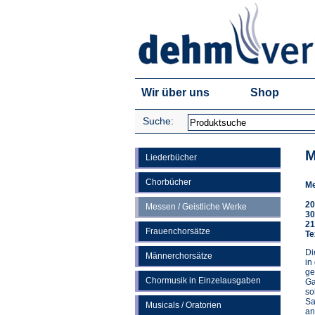
Wir über uns
Shop
Suche:
M
Liederbücher
Chorbücher
Me
20
Messen / Geistliche Werke
30
21
Frauenchorsätze
Te
Di
Männerchorsätze
in
ge
Chormusik in Einzelausgaben
Ga
so
Sa
Musicals / Oratorien
an