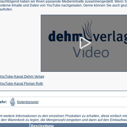
Nachfolgend haben wir Ihnen passende Medieninhalte zusammengestellt. Wenn Sie
externe Inhalte und Daten von YouTube nachgeladen. Gerne können Sie auch gez
aufrufen.
(Öffnet
YouTube-Kanal Dehm Verlag
(Öffnet
in
YouTube-Kanal Florian Roth
in
einem
einem
neuen
(Öffnet
ehr:
Notenbeispiel
in
neuen
Tab)
einem
neuen
Tab)
Tab)
m weitere Informationen zu den einzelnen Produkten zu erhalten, diese einfach mit
n den Warenkorb zu legen, die Mengenzahl eingeben und dann auf den Einkaufswa
Beschreibung