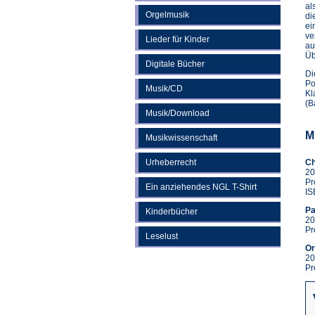
al
Orgelmusik
di
ei
ve
Lieder für Kinder
au
Üb
Digitale Bücher
Di
Po
Musik/CD
Kl
(B
Musik/Download
M
Musikwissenschaft
Urheberrecht
Ch
20
Pr
Ein anziehendes NGL T-Shirt
IS
Pa
Kinderbücher
20
Pr
Leselust
Or
20
Pr