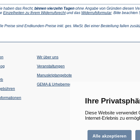
ie haben das Recht,
binnen vierzehn Tagen
ohne Angabe von Gründen diesen Vertr
(Öffnet
(Öffnet
ie
Einzelheiten zu Ihrem Widerrufsrecht
und das
Widerrufsformular
. Bitte beachten
ffnet
in
in
einem
einem
inem
neuen
neuen
lle Preise sind Endkunden-Preise inkl. ges. MwSt. Bei einer Bestellung fallen zusät
euen
Tab)
Tab)
ab)
en
Wir über uns
(Öffnet
(Öffnet
log
Veranstaltungen
in
in
einem
einem
Manuskriptangebote
neuen
neuen
rb
Tab)
Tab)
GEMA & Urheberrecht
gebühren
formationen
Ihre Privatsphä
Diese Website verwendet C
Internet-Erlebnis zu ermög
Alle akzeptieren