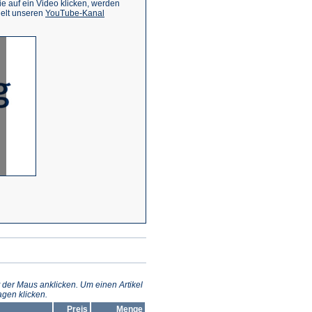
 auf ein Video klicken, werden
(Öffnet
ielt unseren
YouTube-Kanal
in
einem
neuen
Tab)
 der Maus anklicken. Um einen Artikel
gen klicken.
Preis
Menge