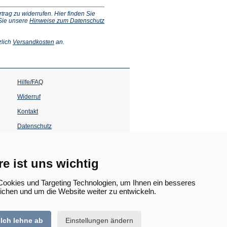
ag zu widerrufen. Hier finden Sie
 Sie unsere
Hinweise zum Datenschutz
(Öffnet
zlich
Versandkosten
an.
in
einem
neuen
Tab)
Hilfe/FAQ
Widerruf
Kontakt
Datenschutz
Impressum
Barrierefreiheit
re ist uns wichtig
(Öffnet
in
ookies und Targeting Technologien, um Ihnen ein besseres
einem
lichen und um die Website weiter zu entwickeln.
neuen
Tab)
Ich lehne ab
Einstellungen ändern