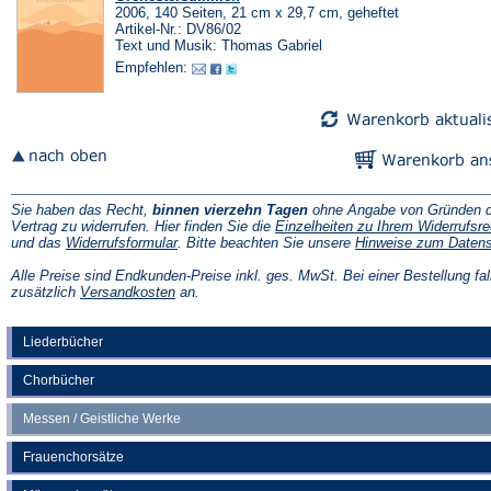
2006, 140 Seiten, 21 cm x 29,7 cm, geheftet
Artikel-Nr.: DV86/02
Text und Musik: Thomas Gabriel
Empfehlen:
Sie haben das Recht,
binnen vierzehn Tagen
ohne Angabe von Gründen d
Vertrag zu widerrufen. Hier finden Sie die
Einzelheiten zu Ihrem Widerrufsre
(Öffnet
und das
Widerrufsformular
. Bitte beachten Sie unsere
Hinweise zum Daten
in
einem
Alle Preise sind Endkunden-Preise inkl. ges. MwSt. Bei einer Bestellung fal
neuen
(Öffnet
zusätzlich
Versandkosten
an.
Tab)
in
einem
neuen
Liederbücher
Tab)
Chorbücher
Messen / Geistliche Werke
Frauenchorsätze