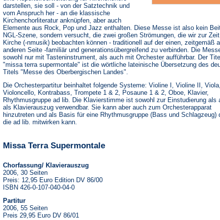
darstellen, sie soll - von der Satztechnik und
vom Anspruch her - an die klassische
Kirchenchorliteratur anknüpfen, aber auch
Elemente aus Rock, Pop und Jazz enthalten. Diese Messe ist also kein Beit
NGL-Szene, sondern versucht, die zwei großen Strömungen, die wir zur Zeit 
Kirche (-nmusik) beobachten können - traditionell auf der einen, zeitgemäß a
anderen Seite -familiär und generationsübergreifend zu verbinden. Die Messe
sowohl nur mit Tasteninstrument, als auch mit Orchester aufführbar. Der Tite
"missa terra supermontale" ist die wörtliche lateinische Übersetzung des de
Titels "Messe des Oberbergischen Landes".
Die Orchesterpartitur beinhaltet folgende Systeme: Violine I, Violine II, Viola
Violoncello, Kontrabass, Trompete 1 & 2, Posaune 1 & 2, Oboe, Klavier,
Rhythmusgruppe ad lib. Die Klavierstimme ist sowohl zur Einstudierung als
als Klavierauszug verwendbar. Sie kann aber auch zum Orchesterapparat
hinzutreten und als Basis für eine Rhythmusgruppe (Bass und Schlagzeug) 
die ad lib. mitwirken kann.
Missa Terra Supermontale
Chorfassung/ Klavierauszug
2006, 30 Seiten
Preis: 12,95 Euro Edition DV 86/00
ISBN 426-0-107-040-04-0
Partitur
2006, 55 Seiten
Preis 29,95 Euro DV 86/01