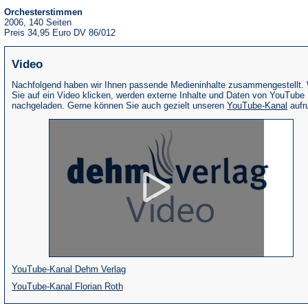
Orchesterstimmen
2006, 140 Seiten
Preis 34,95 Euro DV 86/012
Video
Nachfolgend haben wir Ihnen passende Medieninhalte zusammengestellt.
Sie auf ein Video klicken, werden externe Inhalte und Daten von YouTube
(Öffne
nachgeladen. Gerne können Sie auch gezielt unseren
YouTube-Kanal
aufr
in
eine
neue
Tab)
(Öffnet
YouTube-Kanal Dehm Verlag
(Öffnet
in
YouTube-Kanal Florian Roth
in
einem