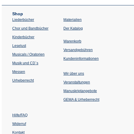
Shop
Liederbücher
Materialien
(Öffnet
Chor und Bandbücher
Der Katalog
in
einem
Kinderbücher
neuen
Warenkorb
Tab)
Leselust
Versandgebühren
Musicals / Oratorien
Kundeninformationen
Musik und CD´s
Messen
Wir über uns
Urheberrecht
(Öffnet
Veranstaltungen
in
einem
Manuskriptangebote
neuen
Tab)
GEMA & Urheberrecht
Hilfe/FAQ
Widerruf
Kontakt