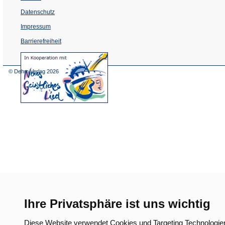
Datenschutz
Impressum
Barrierefreiheit
(Öffnet
in
einem
© Dehm Verlag
2026
neuen
Tab)
Ihre Privatsphäre ist uns wichtig
Diese Website verwendet Cookies und Targeting Technologie