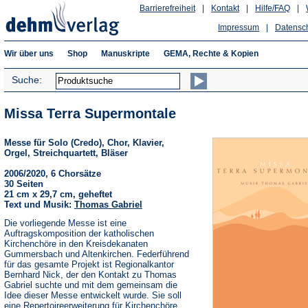
Barrierefreiheit
|
Kontakt
|
Hilfe/FAQ
|
Impressum
|
Datensc
Wir über uns
Shop
Manuskripte
GEMA, Rechte & Kopien
Suche:
Missa Terra Supermontale
Messe für Solo (Credo), Chor, Klavier,
Orgel, Streichquartett, Bläser
2006/2020, 6 Chorsätze
30 Seiten
21 cm x 29,7 cm, geheftet
Text und Musik:
Thomas Gabriel
Die vorliegende Messe ist eine
Auftragskomposition der katholischen
Kirchenchöre in den Kreisdekanaten
Gummersbach und Altenkirchen. Federführend
für das gesamte Projekt ist Regionalkantor
Bernhard Nick, der den Kontakt zu Thomas
Gabriel suchte und mit dem gemeinsam die
Idee dieser Messe entwickelt wurde. Sie soll
eine Repertoireerweiterung für Kirchenchöre