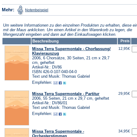
einem
neuen
(Öffnet
Mehr:
Notenbeispiel
in
neuen
Tab)
einem
neuen
Tab)
Tab)
Um weitere Informationen zu den einzelnen Produkten zu erhalten, diese ei
mit der Maus anklicken. Um einen Artikel in den Warenkorb zu legen, die
Mengenzahl eingeben und dann auf den Einkaufswagen klicken.
Beschreibung
Preis
Missa Terra Supermontale - Chorfassung/
12,95€
Klavierauszug
2006, 6 Chorsätze, 30 Seiten, 21 cm x 29,7
cm, geheftet
Artikel-Nr.: DV86
ISBN 426-0-107-040-04-0
Text und Musik: Thomas Gabriel
Empfehlen:
Missa Terra Supermontale - Partitur
29,95€
2006, 55 Seiten, 21 cm x 29,7 cm, geheftet
Artikel-Nr.: DV86/01
Text und Musik: Thomas Gabriel
Empfehlen:
Missa Terra Supermontale -
34,95€
Orchesterstimmen