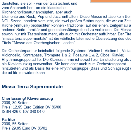
darstellen, sie soll - von der Satztechnik und
vom Anspruch her - an die klassische
Kirchenchorliteratur anknüpfen, aber auch
Elemente aus Rock, Pop und Jazz enthalten. Diese Messe ist also kein Beit
NGL-Szene, sondern versucht, die zwei großen Strömungen, die wir zur Zeit 
Kirche (-nmusik) beobachten können - traditionell auf der einen, zeitgemäß a
anderen Seite -familiär und generationsübergreifend zu verbinden. Die Messe
sowohl nur mit Tasteninstrument, als auch mit Orchester aufführbar. Der Tite
"missa terra supermontale" ist die wörtliche lateinische Übersetzung des de
Titels "Messe des Oberbergischen Landes".
Die Orchesterpartitur beinhaltet folgende Systeme: Violine I, Violine II, Viola
Violoncello, Kontrabass, Trompete 1 & 2, Posaune 1 & 2, Oboe, Klavier,
Rhythmusgruppe ad lib. Die Klavierstimme ist sowohl zur Einstudierung als
als Klavierauszug verwendbar. Sie kann aber auch zum Orchesterapparat
hinzutreten und als Basis für eine Rhythmusgruppe (Bass und Schlagzeug) 
die ad lib. mitwirken kann.
Missa Terra Supermontale
Chorfassung/ Klavierauszug
2006, 30 Seiten
Preis: 12,95 Euro Edition DV 86/00
ISBN 426-0-107-040-04-0
Partitur
2006, 55 Seiten
Preis 29,95 Euro DV 86/01