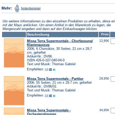
einem
neuen
(Öffnet
Mehr:
Notenbeispiel
in
neuen
Tab)
einem
neuen
Tab)
Tab)
Um weitere Informationen zu den einzelnen Produkten zu erhalten, diese ei
mit der Maus anklicken. Um einen Artikel in den Warenkorb zu legen, die
Mengenzahl eingeben und dann auf den Einkaufswagen klicken.
Beschreibung
Preis
Missa Terra Supermontale - Chorfassung/
12,95€
Klavierauszug
2006, 6 Chorsätze, 30 Seiten, 21 cm x 29,7
cm, geheftet
Artikel-Nr.: DV86
ISBN 426-0-107-040-04-0
Text und Musik: Thomas Gabriel
Empfehlen:
Missa Terra Supermontale - Partitur
29,95€
2006, 55 Seiten, 21 cm x 29,7 cm, geheftet
Artikel-Nr.: DV86/01
Text und Musik: Thomas Gabriel
Empfehlen:
Missa Terra Supermontale -
34,95€
Orchesterstimmen