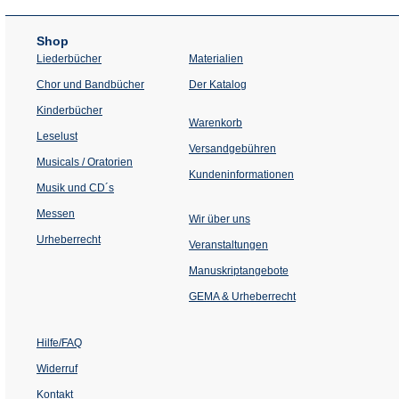
Shop
Liederbücher
Materialien
(Öffnet
Chor und Bandbücher
Der Katalog
in
einem
Kinderbücher
neuen
Warenkorb
Tab)
Leselust
Versandgebühren
Musicals / Oratorien
Kundeninformationen
Musik und CD´s
Messen
Wir über uns
Urheberrecht
(Öffnet
Veranstaltungen
in
einem
Manuskriptangebote
neuen
Tab)
GEMA & Urheberrecht
Hilfe/FAQ
Widerruf
Kontakt