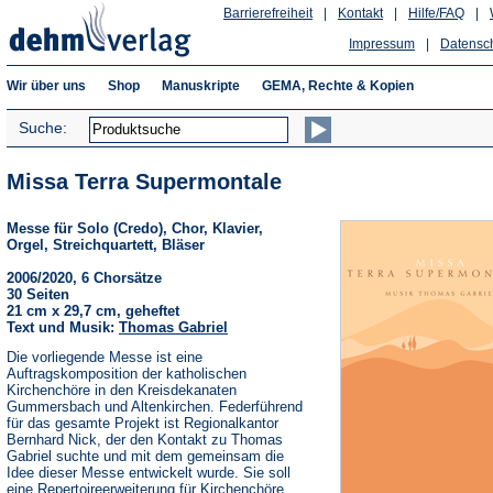
Barrierefreiheit
|
Kontakt
|
Hilfe/FAQ
|
Impressum
|
Datensc
Wir über uns
Shop
Manuskripte
GEMA, Rechte & Kopien
Suche:
Missa Terra Supermontale
Messe für Solo (Credo), Chor, Klavier,
Orgel, Streichquartett, Bläser
2006/2020, 6 Chorsätze
30 Seiten
21 cm x 29,7 cm, geheftet
Text und Musik:
Thomas Gabriel
Die vorliegende Messe ist eine
Auftragskomposition der katholischen
Kirchenchöre in den Kreisdekanaten
Gummersbach und Altenkirchen. Federführend
für das gesamte Projekt ist Regionalkantor
Bernhard Nick, der den Kontakt zu Thomas
Gabriel suchte und mit dem gemeinsam die
Idee dieser Messe entwickelt wurde. Sie soll
eine Repertoireerweiterung für Kirchenchöre