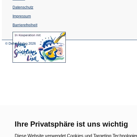
Datenschutz
Impressum
Barrierefreiheit
(Öffnet
in
einem
© Dehm Verlag
2026
neuen
Tab)
Ihre Privatsphäre ist uns wichtig
Diese Website verwendet Cookies und Targeting Technologie