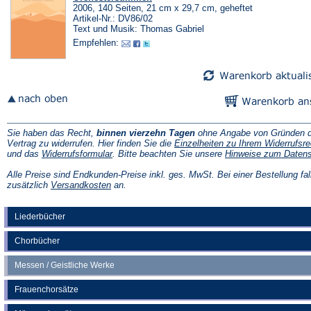
2006, 140 Seiten, 21 cm x 29,7 cm, geheftet
Artikel-Nr.: DV86/02
Text und Musik: Thomas Gabriel
Empfehlen:
Sie haben das Recht,
binnen vierzehn Tagen
ohne Angabe von Gründen d
Vertrag zu widerrufen. Hier finden Sie die
Einzelheiten zu Ihrem Widerrufsre
(Öffnet
und das
Widerrufsformular
. Bitte beachten Sie unsere
Hinweise zum Daten
in
einem
Alle Preise sind Endkunden-Preise inkl. ges. MwSt. Bei einer Bestellung fal
neuen
(Öffnet
zusätzlich
Versandkosten
an.
Tab)
in
einem
neuen
Liederbücher
Tab)
Chorbücher
Messen / Geistliche Werke
Frauenchorsätze