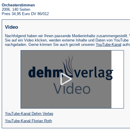
Orchesterstimmen
2006, 140 Seiten
Preis 34,95 Euro DV 86/012
Video
Nachfolgend haben wir Ihnen passende Medieninhalte zusammengestellt.
Sie auf ein Video klicken, werden externe Inhalte und Daten von YouTube
(Öffne
nachgeladen. Gerne können Sie auch gezielt unseren
YouTube-Kanal
aufr
in
eine
neue
Tab)
(Öffnet
YouTube-Kanal Dehm Verlag
(Öffnet
in
YouTube-Kanal Florian Roth
in
einem