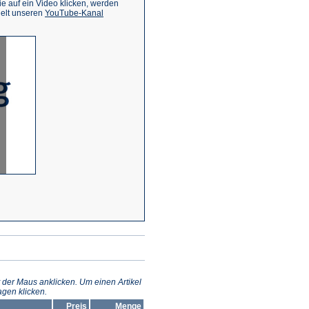
 auf ein Video klicken, werden
(Öffnet
ielt unseren
YouTube-Kanal
in
einem
neuen
Tab)
 der Maus anklicken. Um einen Artikel
gen klicken.
Preis
Menge