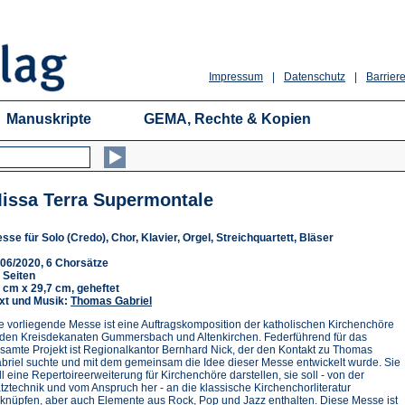
Impressum
|
Datenschutz
|
Barriere
Manuskripte
GEMA, Rechte & Kopien
issa Terra Supermontale
sse für Solo (Credo), Chor, Klavier, Orgel, Streichquartett, Bläser
06/2020, 6 Chorsätze
 Seiten
 cm x 29,7 cm, geheftet
xt und Musik:
Thomas Gabriel
e vorliegende Messe ist eine Auftragskomposition der katholischen Kirchenchöre
 den Kreisdekanaten Gummersbach und Altenkirchen. Federführend für das
samte Projekt ist Regionalkantor Bernhard Nick, der den Kontakt zu Thomas
briel suchte und mit dem gemeinsam die Idee dieser Messe entwickelt wurde. Sie
ll eine Repertoireerweiterung für Kirchenchöre darstellen, sie soll - von der
tztechnik und vom Anspruch her - an die klassische Kirchenchorliteratur
knüpfen, aber auch Elemente aus Rock, Pop und Jazz enthalten. Diese Messe ist