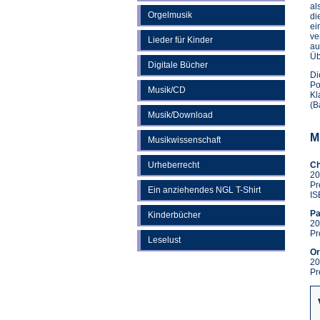
al
Orgelmusik
di
ei
ve
Lieder für Kinder
au
Üb
Digitale Bücher
Di
Po
Musik/CD
Kl
(B
Musik/Download
M
Musikwissenschaft
Urheberrecht
Ch
20
Pr
Ein anziehendes NGL T-Shirt
IS
Pa
Kinderbücher
20
Pr
Leselust
Or
20
Pr