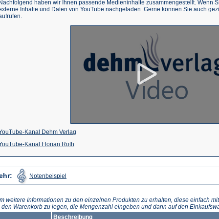
Nachfolgend haben wir Ihnen passende Medieninhalte zusammengestellt. Wenn Sie
externe Inhalte und Daten von YouTube nachgeladen. Gerne können Sie auch gez
aufrufen.
(Öffnet
YouTube-Kanal Dehm Verlag
(Öffnet
in
YouTube-Kanal Florian Roth
in
einem
einem
neuen
(Öffnet
ehr:
Notenbeispiel
in
neuen
Tab)
einem
neuen
Tab)
Tab)
m weitere Informationen zu den einzelnen Produkten zu erhalten, diese einfach mit
n den Warenkorb zu legen, die Mengenzahl eingeben und dann auf den Einkaufswa
Beschreibung