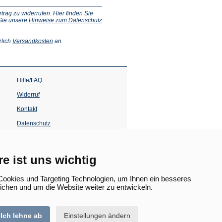
ag zu widerrufen. Hier finden Sie
 Sie unsere
Hinweise zum Datenschutz
(Öffnet
zlich
Versandkosten
an.
in
einem
neuen
Tab)
Hilfe/FAQ
Widerruf
Kontakt
Datenschutz
Impressum
Barrierefreiheit
re ist uns wichtig
(Öffnet
in
ookies und Targeting Technologien, um Ihnen ein besseres
einem
lichen und um die Website weiter zu entwickeln.
neuen
Tab)
Ich lehne ab
Einstellungen ändern