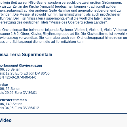
so kein Beitrag zur NGL-Szene, sondern versucht, die zwei großen Strömungen,
e wir zur Zeit in der Kirche (-nmusik) beobachten können - traditionell auf der
nen, zeitgemäß auf der anderen Seite -familiär und generationsübergreifend zu
rbinden. Die Messe ist sowohl nur mit Tasteninstrument, als auch mit Orchester
fführbar. Der Titel "missa terra supermontale" ist die wörtliche lateinische
ersetzung des deutschen Titels "Messe des Oberbergischen Landes".
e Orchesterpartitur beinhaltet folgende Systeme: Violine I, Violine II, Viola, Violonc
saune 1 & 2, Oboe, Klavier, Rhythmusgruppe ad lib. Die Klavierstimme ist sowohl z
avierauszug verwendbar. Sie kann aber auch zum Orchesterapparat hinzutreten un
ass und Schlagzeug) dienen, die ad lib. mitwirken kann.
issa Terra Supermontale
orfassung/ Klavierauszug
06, 30 Seiten
eis: 12,95 Euro Edition DV 86/00
BN 426-0-107-040-04-0
rtitur
06, 55 Seiten
eis 29,95 Euro DV 86/01
chesterstimmen
06, 140 Seiten
eis 34,95 Euro DV 86/012
Video