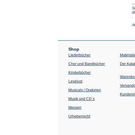
S
d
(Ö
.
in
e
A
n
T
Shop
Liederbücher
Materiali
Chor und Bandbücher
Der Kata
Kinderbücher
Warenko
Leselust
Versand
Musicals / Oratorien
Kundenin
Musik und CD´s
Messen
Urheberrecht