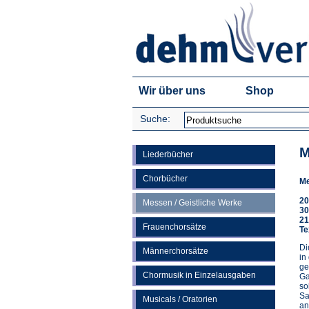
Wir über uns
Shop
Suche:
M
Liederbücher
Chorbücher
Me
20
Messen / Geistliche Werke
30
21
Frauenchorsätze
Te
Di
Männerchorsätze
in
ge
Chormusik in Einzelausgaben
Ga
so
Sa
Musicals / Oratorien
an