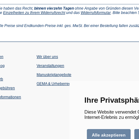
ie haben das Recht,
binnen vierzehn Tagen
ohne Angabe von Gründen diesen Vertr
(Öffnet
(Öffnet
ie
Einzelheiten zu Ihrem Widerrufsrecht
und das
Widerrufsformular
. Bitte beachten
ffnet
in
in
einem
einem
inem
neuen
neuen
lle Preise sind Endkunden-Preise inkl. ges. MwSt. Bei einer Bestellung fallen zusät
euen
Tab)
Tab)
ab)
en
Wir über uns
(Öffnet
(Öffnet
log
Veranstaltungen
in
in
einem
einem
Manuskriptangebote
neuen
neuen
rb
Tab)
Tab)
GEMA & Urheberrecht
gebühren
formationen
Ihre Privatsphä
Diese Website verwendet C
Internet-Erlebnis zu ermög
Alle akzeptieren