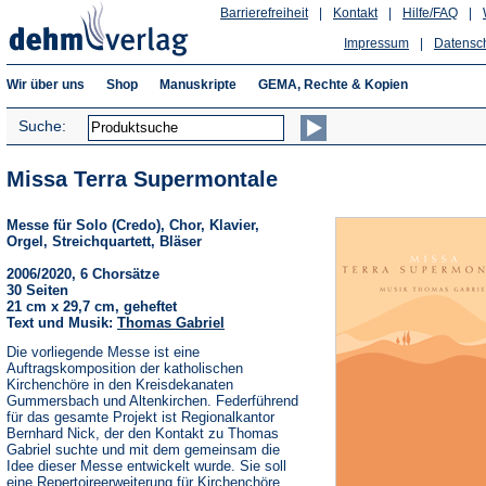
Barrierefreiheit
|
Kontakt
|
Hilfe/FAQ
|
Impressum
|
Datensc
Wir über uns
Shop
Manuskripte
GEMA, Rechte & Kopien
Suche:
Missa Terra Supermontale
Messe für Solo (Credo), Chor, Klavier,
Orgel, Streichquartett, Bläser
2006/2020, 6 Chorsätze
30 Seiten
21 cm x 29,7 cm, geheftet
Text und Musik:
Thomas Gabriel
Die vorliegende Messe ist eine
Auftragskomposition der katholischen
Kirchenchöre in den Kreisdekanaten
Gummersbach und Altenkirchen. Federführend
für das gesamte Projekt ist Regionalkantor
Bernhard Nick, der den Kontakt zu Thomas
Gabriel suchte und mit dem gemeinsam die
Idee dieser Messe entwickelt wurde. Sie soll
eine Repertoireerweiterung für Kirchenchöre