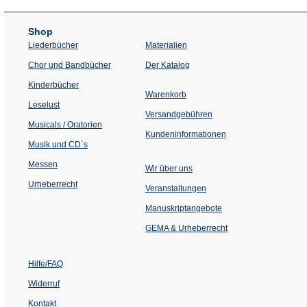
Shop
Liederbücher
Materialien
(Öffnet
Chor und Bandbücher
Der Katalog
in
einem
Kinderbücher
neuen
Warenkorb
Tab)
Leselust
Versandgebühren
Musicals / Oratorien
Kundeninformationen
Musik und CD´s
Messen
Wir über uns
Urheberrecht
(Öffnet
Veranstaltungen
in
einem
Manuskriptangebote
neuen
Tab)
GEMA & Urheberrecht
Hilfe/FAQ
Widerruf
Kontakt