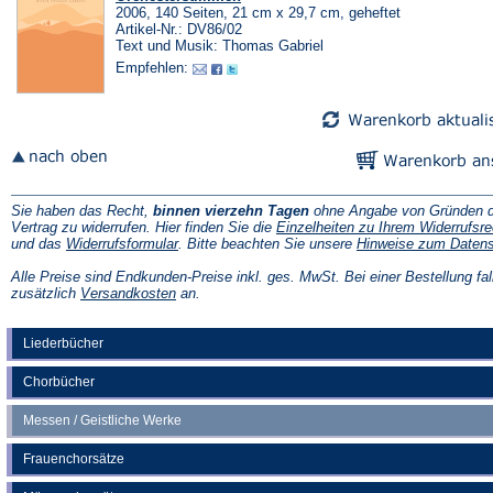
2006, 140 Seiten, 21 cm x 29,7 cm, geheftet
Artikel-Nr.: DV86/02
Text und Musik: Thomas Gabriel
Empfehlen:
Sie haben das Recht,
binnen vierzehn Tagen
ohne Angabe von Gründen d
Vertrag zu widerrufen. Hier finden Sie die
Einzelheiten zu Ihrem Widerrufsre
(Öffnet
und das
Widerrufsformular
. Bitte beachten Sie unsere
Hinweise zum Daten
in
einem
Alle Preise sind Endkunden-Preise inkl. ges. MwSt. Bei einer Bestellung fal
neuen
(Öffnet
zusätzlich
Versandkosten
an.
Tab)
in
einem
neuen
Liederbücher
Tab)
Chorbücher
Messen / Geistliche Werke
Frauenchorsätze