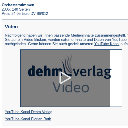
Orchesterstimmen
2006, 140 Seiten
Preis 34,95 Euro DV 86/012
Video
Nachfolgend haben wir Ihnen passende Medieninhalte zusammengestellt.
Sie auf ein Video klicken, werden externe Inhalte und Daten von YouTube
(Öffne
nachgeladen. Gerne können Sie auch gezielt unseren
YouTube-Kanal
aufr
in
eine
neue
Tab)
(Öffnet
YouTube-Kanal Dehm Verlag
(Öffnet
in
YouTube-Kanal Florian Roth
in
einem