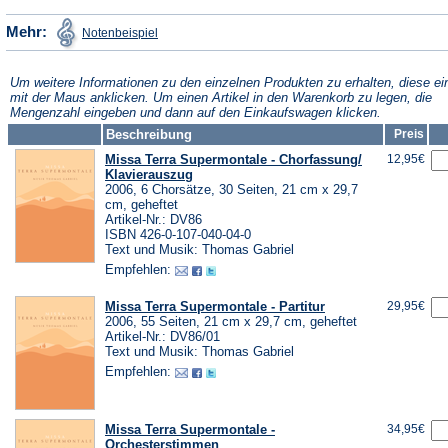
einem
neuen
(Öffnet
Mehr:
Notenbeispiel
in
neuen
Tab)
einem
neuen
Tab)
Tab)
Um weitere Informationen zu den einzelnen Produkten zu erhalten, diese ei
mit der Maus anklicken. Um einen Artikel in den Warenkorb zu legen, die
Mengenzahl eingeben und dann auf den Einkaufswagen klicken.
Beschreibung
Preis
Missa Terra Supermontale - Chorfassung/
12,95€
Klavierauszug
2006, 6 Chorsätze, 30 Seiten, 21 cm x 29,7
cm, geheftet
Artikel-Nr.: DV86
ISBN 426-0-107-040-04-0
Text und Musik: Thomas Gabriel
Empfehlen:
Missa Terra Supermontale - Partitur
29,95€
2006, 55 Seiten, 21 cm x 29,7 cm, geheftet
Artikel-Nr.: DV86/01
Text und Musik: Thomas Gabriel
Empfehlen:
Missa Terra Supermontale -
34,95€
Orchesterstimmen