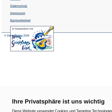
Datenschutz
Impressum
Barrierefreiheit
(Öffnet
in
einem
© Dehm Verlag
2026
neuen
Tab)
Ihre Privatsphäre ist uns wichtig
Diese Website verwendet Cookies und Targeting Technologie