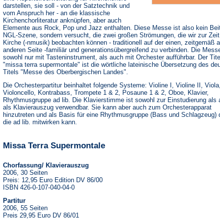
darstellen, sie soll - von der Satztechnik und
vom Anspruch her - an die klassische
Kirchenchorliteratur anknüpfen, aber auch
Elemente aus Rock, Pop und Jazz enthalten. Diese Messe ist also kein Beit
NGL-Szene, sondern versucht, die zwei großen Strömungen, die wir zur Zeit 
Kirche (-nmusik) beobachten können - traditionell auf der einen, zeitgemäß a
anderen Seite -familiär und generationsübergreifend zu verbinden. Die Messe
sowohl nur mit Tasteninstrument, als auch mit Orchester aufführbar. Der Tite
"missa terra supermontale" ist die wörtliche lateinische Übersetzung des de
Titels "Messe des Oberbergischen Landes".
Die Orchesterpartitur beinhaltet folgende Systeme: Violine I, Violine II, Viola
Violoncello, Kontrabass, Trompete 1 & 2, Posaune 1 & 2, Oboe, Klavier,
Rhythmusgruppe ad lib. Die Klavierstimme ist sowohl zur Einstudierung als
als Klavierauszug verwendbar. Sie kann aber auch zum Orchesterapparat
hinzutreten und als Basis für eine Rhythmusgruppe (Bass und Schlagzeug) 
die ad lib. mitwirken kann.
Missa Terra Supermontale
Chorfassung/ Klavierauszug
2006, 30 Seiten
Preis: 12,95 Euro Edition DV 86/00
ISBN 426-0-107-040-04-0
Partitur
2006, 55 Seiten
Preis 29,95 Euro DV 86/01