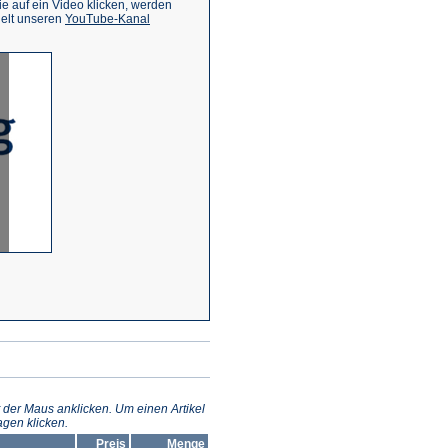
 auf ein Video klicken, werden
(Öffnet
ielt unseren
YouTube-Kanal
in
einem
neuen
Tab)
 der Maus anklicken. Um einen Artikel
gen klicken.
Preis
Menge