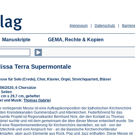
Impressum
|
Datenschutz
|
Barriere
Manuskripte
GEMA, Rechte & Kopien
issa Terra Supermontale
sse für Solo (Credo), Chor, Klavier, Orgel, Streichquartett, Bläser
06/2020, 6 Chorsätze
 Seiten
 cm x 29,7 cm, geheftet
xt und Musik:
Thomas Gabriel
e vorliegende Messe ist eine Auftragskomposition der katholischen Kirchenchöre
 den Kreisdekanaten Gummersbach und Altenkirchen. Federführend für das
samte Projekt ist Regionalkantor Bernhard Nick, der den Kontakt zu Thomas
briel suchte und mit dem gemeinsam die Idee dieser Messe entwickelt wurde. Sie
ll eine Repertoireerweiterung für Kirchenchöre darstellen, sie soll - von der
tztechnik und vom Anspruch her - an die klassische Kirchenchorliteratur
knüpfen, aber auch Elemente aus Rock, Pop und Jazz enthalten. Diese Messe ist