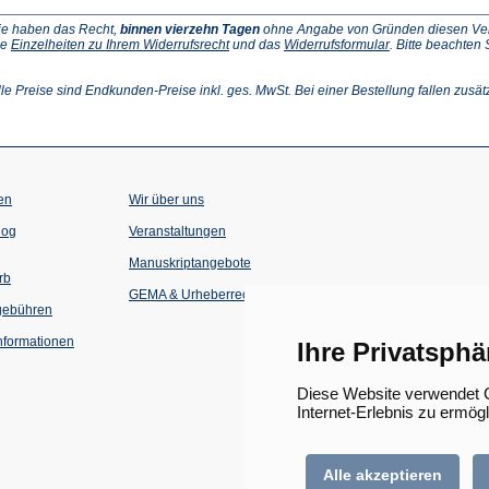
ie haben das Recht,
binnen vierzehn Tagen
ohne Angabe von Gründen diesen Vertr
(Öffnet
(Öffnet
ie
Einzelheiten zu Ihrem Widerrufsrecht
und das
Widerrufsformular
. Bitte beachten
ffnet
in
in
einem
einem
inem
neuen
neuen
lle Preise sind Endkunden-Preise inkl. ges. MwSt. Bei einer Bestellung fallen zusät
euen
Tab)
Tab)
ab)
en
Wir über uns
(Öffnet
(Öffnet
log
Veranstaltungen
in
in
einem
einem
Manuskriptangebote
neuen
neuen
rb
Tab)
Tab)
GEMA & Urheberrecht
gebühren
formationen
Ihre Privatsphä
Diese Website verwendet C
Internet-Erlebnis zu ermög
Alle akzeptieren