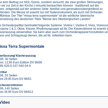
so kein Beitrag zur NGL-Szene, sondern versucht, die zwei großen Strömungen,
e wir zur Zeit in der Kirche (-nmusik) beobachten können - traditionell auf der
nen, zeitgemäß auf der anderen Seite -familiär und generationsübergreifend zu
rbinden. Die Messe ist sowohl nur mit Tasteninstrument, als auch mit Orchester
fführbar. Der Titel "missa terra supermontale" ist die wörtliche lateinische
ersetzung des deutschen Titels "Messe des Oberbergischen Landes".
e Orchesterpartitur beinhaltet folgende Systeme: Violine I, Violine II, Viola, Violonc
saune 1 & 2, Oboe, Klavier, Rhythmusgruppe ad lib. Die Klavierstimme ist sowohl z
avierauszug verwendbar. Sie kann aber auch zum Orchesterapparat hinzutreten un
ass und Schlagzeug) dienen, die ad lib. mitwirken kann.
issa Terra Supermontale
orfassung/ Klavierauszug
06, 30 Seiten
eis: 12,95 Euro Edition DV 86/00
BN 426-0-107-040-04-0
rtitur
06, 55 Seiten
eis 29,95 Euro DV 86/01
chesterstimmen
06, 140 Seiten
eis 34,95 Euro DV 86/012
Video