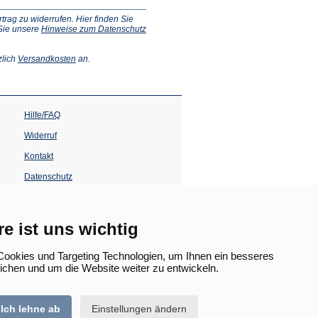
ag zu widerrufen. Hier finden Sie
 Sie unsere
Hinweise zum Datenschutz
(Öffnet
zlich
Versandkosten
an.
in
einem
neuen
Tab)
Hilfe/FAQ
Widerruf
Kontakt
Datenschutz
Impressum
Barrierefreiheit
re ist uns wichtig
(Öffnet
in
ookies und Targeting Technologien, um Ihnen ein besseres
einem
lichen und um die Website weiter zu entwickeln.
neuen
Tab)
Ich lehne ab
Einstellungen ändern