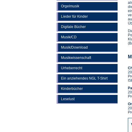
al
Orgelmusik
di
ei
ve
Lieder für Kinder
au
Üb
Digitale Bücher
Di
Po
Musik/CD
Kl
(B
Musik/Download
M
Musikwissenschaft
Urheberrecht
Ch
20
Pr
Ein anziehendes NGL T-Shirt
IS
Pa
Kinderbücher
20
Pr
Leselust
Or
20
Pr