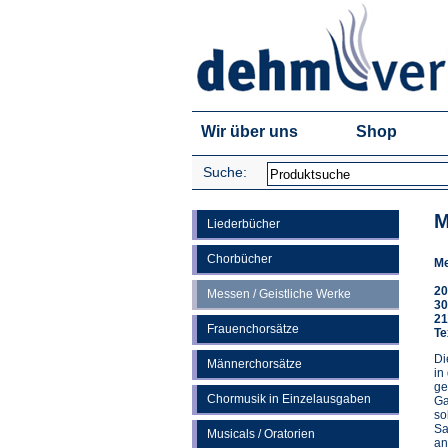
Wir über uns
Shop
Suche:
M
Liederbücher
Chorbücher
Me
20
Messen / Geistliche Werke
30
21
Frauenchorsätze
Te
Di
Männerchorsätze
in
ge
Chormusik in Einzelausgaben
Ga
so
Sa
Musicals / Oratorien
an