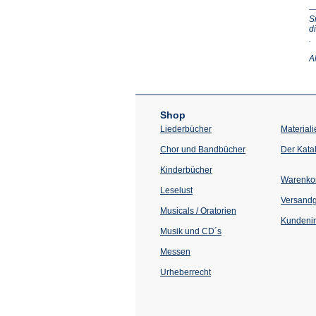
S
d
(Ö
.
in
e
A
n
T
Shop
Liederbücher
Materiali
Chor und Bandbücher
Der Kata
Kinderbücher
Warenko
Leselust
Versand
Musicals / Oratorien
Kundenin
Musik und CD´s
Messen
Urheberrecht