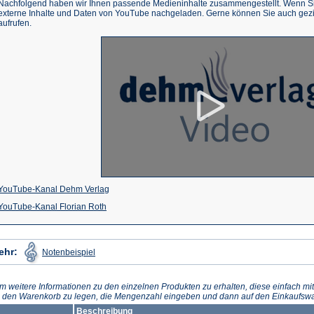
Nachfolgend haben wir Ihnen passende Medieninhalte zusammengestellt. Wenn Sie
externe Inhalte und Daten von YouTube nachgeladen. Gerne können Sie auch gez
aufrufen.
(Öffnet
YouTube-Kanal Dehm Verlag
(Öffnet
in
YouTube-Kanal Florian Roth
in
einem
einem
neuen
(Öffnet
ehr:
Notenbeispiel
in
neuen
Tab)
einem
neuen
Tab)
Tab)
m weitere Informationen zu den einzelnen Produkten zu erhalten, diese einfach mit
n den Warenkorb zu legen, die Mengenzahl eingeben und dann auf den Einkaufswa
Beschreibung