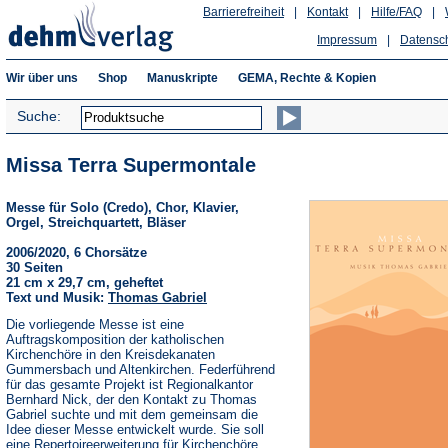
Barrierefreiheit
|
Kontakt
|
Hilfe/FAQ
|
Impressum
|
Datensc
Wir über uns
Shop
Manuskripte
GEMA, Rechte & Kopien
Suche:
Missa Terra Supermontale
Messe für Solo (Credo), Chor, Klavier,
Orgel, Streichquartett, Bläser
2006/2020, 6 Chorsätze
30 Seiten
21 cm x 29,7 cm, geheftet
Text und Musik:
Thomas Gabriel
Die vorliegende Messe ist eine
Auftragskomposition der katholischen
Kirchenchöre in den Kreisdekanaten
Gummersbach und Altenkirchen. Federführend
für das gesamte Projekt ist Regionalkantor
Bernhard Nick, der den Kontakt zu Thomas
Gabriel suchte und mit dem gemeinsam die
Idee dieser Messe entwickelt wurde. Sie soll
eine Repertoireerweiterung für Kirchenchöre