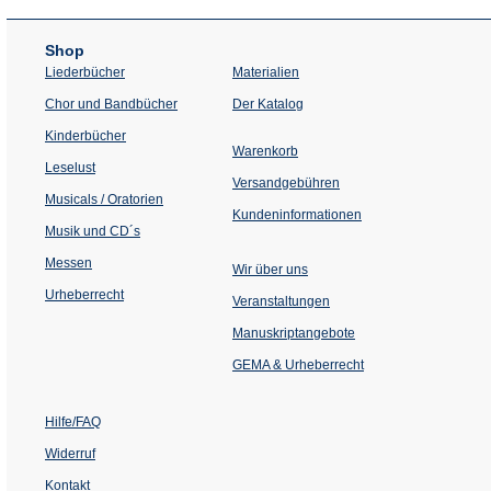
Shop
Liederbücher
Materialien
(Öffnet
Chor und Bandbücher
Der Katalog
in
einem
Kinderbücher
neuen
Warenkorb
Tab)
Leselust
Versandgebühren
Musicals / Oratorien
Kundeninformationen
Musik und CD´s
Messen
Wir über uns
Urheberrecht
(Öffnet
Veranstaltungen
in
einem
Manuskriptangebote
neuen
Tab)
GEMA & Urheberrecht
Hilfe/FAQ
Widerruf
Kontakt