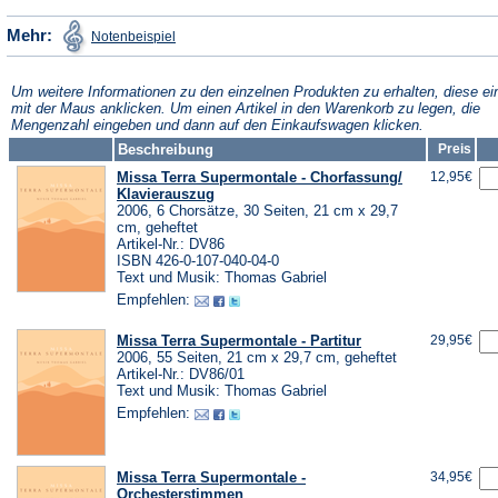
einem
neuen
(Öffnet
Mehr:
Notenbeispiel
in
neuen
Tab)
einem
neuen
Tab)
Tab)
Um weitere Informationen zu den einzelnen Produkten zu erhalten, diese ei
mit der Maus anklicken. Um einen Artikel in den Warenkorb zu legen, die
Mengenzahl eingeben und dann auf den Einkaufswagen klicken.
Beschreibung
Preis
Missa Terra Supermontale - Chorfassung/
12,95€
Klavierauszug
2006, 6 Chorsätze, 30 Seiten, 21 cm x 29,7
cm, geheftet
Artikel-Nr.: DV86
ISBN 426-0-107-040-04-0
Text und Musik: Thomas Gabriel
Empfehlen:
Missa Terra Supermontale - Partitur
29,95€
2006, 55 Seiten, 21 cm x 29,7 cm, geheftet
Artikel-Nr.: DV86/01
Text und Musik: Thomas Gabriel
Empfehlen:
Missa Terra Supermontale -
34,95€
Orchesterstimmen