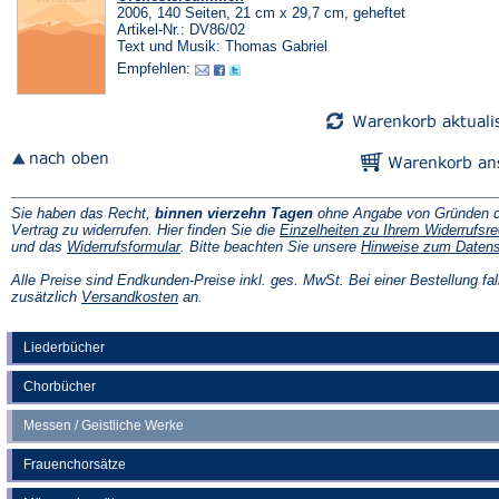
2006, 140 Seiten, 21 cm x 29,7 cm, geheftet
Artikel-Nr.: DV86/02
Text und Musik: Thomas Gabriel
Empfehlen:
Sie haben das Recht,
binnen vierzehn Tagen
ohne Angabe von Gründen d
Vertrag zu widerrufen. Hier finden Sie die
Einzelheiten zu Ihrem Widerrufsre
(Öffnet
und das
Widerrufsformular
. Bitte beachten Sie unsere
Hinweise zum Daten
in
einem
Alle Preise sind Endkunden-Preise inkl. ges. MwSt. Bei einer Bestellung fal
neuen
(Öffnet
zusätzlich
Versandkosten
an.
Tab)
in
einem
neuen
Liederbücher
Tab)
Chorbücher
Messen / Geistliche Werke
Frauenchorsätze