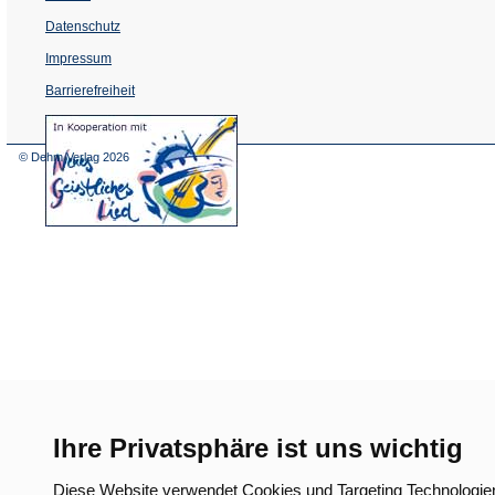
Datenschutz
Impressum
Barrierefreiheit
(Öffnet
in
einem
© Dehm Verlag
2026
neuen
Tab)
Ihre Privatsphäre ist uns wichtig
Diese Website verwendet Cookies und Targeting Technologie