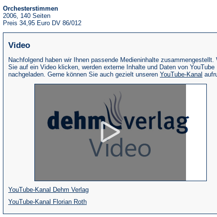
Orchesterstimmen
2006, 140 Seiten
Preis 34,95 Euro DV 86/012
Video
Nachfolgend haben wir Ihnen passende Medieninhalte zusammengestellt.
Sie auf ein Video klicken, werden externe Inhalte und Daten von YouTube
(Öffne
nachgeladen. Gerne können Sie auch gezielt unseren
YouTube-Kanal
aufr
in
eine
neue
Tab)
(Öffnet
YouTube-Kanal Dehm Verlag
(Öffnet
in
YouTube-Kanal Florian Roth
in
einem