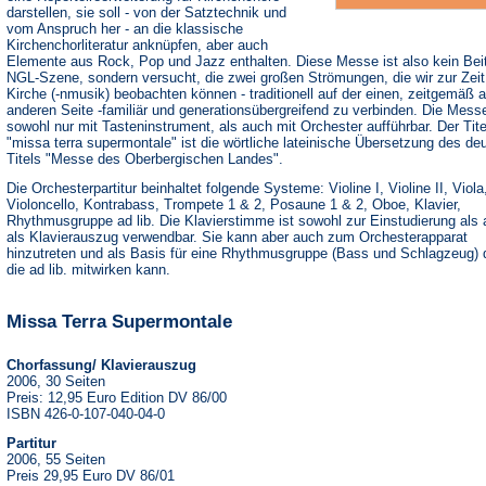
darstellen, sie soll - von der Satztechnik und
vom Anspruch her - an die klassische
Kirchenchorliteratur anknüpfen, aber auch
Elemente aus Rock, Pop und Jazz enthalten. Diese Messe ist also kein Beit
NGL-Szene, sondern versucht, die zwei großen Strömungen, die wir zur Zeit 
Kirche (-nmusik) beobachten können - traditionell auf der einen, zeitgemäß a
anderen Seite -familiär und generationsübergreifend zu verbinden. Die Messe
sowohl nur mit Tasteninstrument, als auch mit Orchester aufführbar. Der Tite
"missa terra supermontale" ist die wörtliche lateinische Übersetzung des de
Titels "Messe des Oberbergischen Landes".
Die Orchesterpartitur beinhaltet folgende Systeme: Violine I, Violine II, Viola
Violoncello, Kontrabass, Trompete 1 & 2, Posaune 1 & 2, Oboe, Klavier,
Rhythmusgruppe ad lib. Die Klavierstimme ist sowohl zur Einstudierung als
als Klavierauszug verwendbar. Sie kann aber auch zum Orchesterapparat
hinzutreten und als Basis für eine Rhythmusgruppe (Bass und Schlagzeug) 
die ad lib. mitwirken kann.
Missa Terra Supermontale
Chorfassung/ Klavierauszug
2006, 30 Seiten
Preis: 12,95 Euro Edition DV 86/00
ISBN 426-0-107-040-04-0
Partitur
2006, 55 Seiten
Preis 29,95 Euro DV 86/01