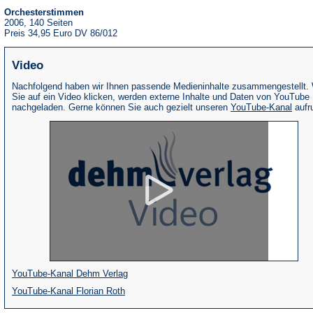
Orchesterstimmen
2006, 140 Seiten
Preis 34,95 Euro DV 86/012
Video
Nachfolgend haben wir Ihnen passende Medieninhalte zusammengestellt.
Sie auf ein Video klicken, werden externe Inhalte und Daten von YouTube
(Öffne
nachgeladen. Gerne können Sie auch gezielt unseren
YouTube-Kanal
aufr
in
eine
neue
Tab)
(Öffnet
YouTube-Kanal Dehm Verlag
(Öffnet
in
YouTube-Kanal Florian Roth
in
einem