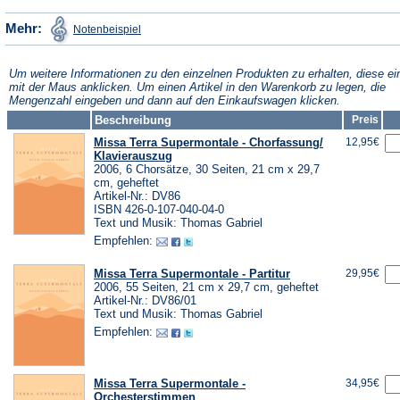
einem
neuen
(Öffnet
Mehr:
Notenbeispiel
in
neuen
Tab)
einem
neuen
Tab)
Tab)
Um weitere Informationen zu den einzelnen Produkten zu erhalten, diese ei
mit der Maus anklicken. Um einen Artikel in den Warenkorb zu legen, die
Mengenzahl eingeben und dann auf den Einkaufswagen klicken.
Beschreibung
Preis
Missa Terra Supermontale - Chorfassung/
12,95€
Klavierauszug
2006, 6 Chorsätze, 30 Seiten, 21 cm x 29,7
cm, geheftet
Artikel-Nr.: DV86
ISBN 426-0-107-040-04-0
Text und Musik: Thomas Gabriel
Empfehlen:
Missa Terra Supermontale - Partitur
29,95€
2006, 55 Seiten, 21 cm x 29,7 cm, geheftet
Artikel-Nr.: DV86/01
Text und Musik: Thomas Gabriel
Empfehlen:
Missa Terra Supermontale -
34,95€
Orchesterstimmen