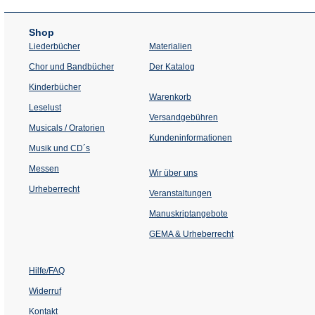
Shop
Liederbücher
Materialien
(Öffnet
Chor und Bandbücher
Der Katalog
in
einem
Kinderbücher
neuen
Warenkorb
Tab)
Leselust
Versandgebühren
Musicals / Oratorien
Kundeninformationen
Musik und CD´s
Messen
Wir über uns
Urheberrecht
(Öffnet
Veranstaltungen
in
einem
Manuskriptangebote
neuen
Tab)
GEMA & Urheberrecht
Hilfe/FAQ
Widerruf
Kontakt