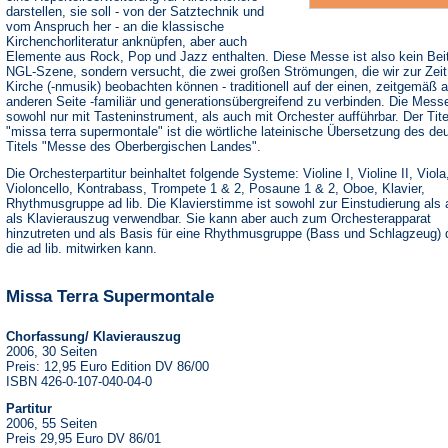
darstellen, sie soll - von der Satztechnik und
vom Anspruch her - an die klassische
Kirchenchorliteratur anknüpfen, aber auch
Elemente aus Rock, Pop und Jazz enthalten. Diese Messe ist also kein Beit
NGL-Szene, sondern versucht, die zwei großen Strömungen, die wir zur Zeit 
Kirche (-nmusik) beobachten können - traditionell auf der einen, zeitgemäß a
anderen Seite -familiär und generationsübergreifend zu verbinden. Die Messe
sowohl nur mit Tasteninstrument, als auch mit Orchester aufführbar. Der Tite
"missa terra supermontale" ist die wörtliche lateinische Übersetzung des de
Titels "Messe des Oberbergischen Landes".
Die Orchesterpartitur beinhaltet folgende Systeme: Violine I, Violine II, Viola
Violoncello, Kontrabass, Trompete 1 & 2, Posaune 1 & 2, Oboe, Klavier,
Rhythmusgruppe ad lib. Die Klavierstimme ist sowohl zur Einstudierung als
als Klavierauszug verwendbar. Sie kann aber auch zum Orchesterapparat
hinzutreten und als Basis für eine Rhythmusgruppe (Bass und Schlagzeug) 
die ad lib. mitwirken kann.
Missa Terra Supermontale
Chorfassung/ Klavierauszug
2006, 30 Seiten
Preis: 12,95 Euro Edition DV 86/00
ISBN 426-0-107-040-04-0
Partitur
2006, 55 Seiten
Preis 29,95 Euro DV 86/01