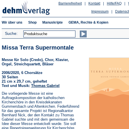
Barrierefreiheit
|
Kontakt
|
Hilfe/FAQ
|
Impressum
|
Datensc
Wir über uns
Shop
Manuskripte
GEMA, Rechte & Kopien
Suche:
Missa Terra Supermontale
Messe für Solo (Credo), Chor, Klavier,
Orgel, Streichquartett, Bläser
2006/2020, 6 Chorsätze
30 Seiten
21 cm x 29,7 cm, geheftet
Text und Musik:
Thomas Gabriel
Die vorliegende Messe ist eine
Auftragskomposition der katholischen
Kirchenchöre in den Kreisdekanaten
Gummersbach und Altenkirchen. Federführend
für das gesamte Projekt ist Regionalkantor
Bernhard Nick, der den Kontakt zu Thomas
Gabriel suchte und mit dem gemeinsam die
Idee dieser Messe entwickelt wurde. Sie soll
eine Repertoireerweiterung für Kirchenchöre