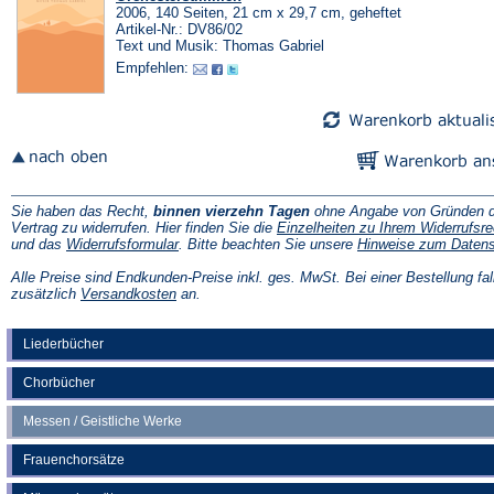
2006, 140 Seiten, 21 cm x 29,7 cm, geheftet
Artikel-Nr.: DV86/02
Text und Musik: Thomas Gabriel
Empfehlen:
Sie haben das Recht,
binnen vierzehn Tagen
ohne Angabe von Gründen d
Vertrag zu widerrufen. Hier finden Sie die
Einzelheiten zu Ihrem Widerrufsre
(Öffnet
und das
Widerrufsformular
. Bitte beachten Sie unsere
Hinweise zum Daten
in
einem
Alle Preise sind Endkunden-Preise inkl. ges. MwSt. Bei einer Bestellung fal
neuen
(Öffnet
zusätzlich
Versandkosten
an.
Tab)
in
einem
neuen
Liederbücher
Tab)
Chorbücher
Messen / Geistliche Werke
Frauenchorsätze