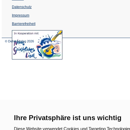
Datenschutz
Impressum
Barrierefreiheit
(Öffnet
in
einem
© Dehm Verlag
2026
neuen
Tab)
Ihre Privatsphäre ist uns wichtig
Diese Website verwendet Cookies und Targeting Technologie