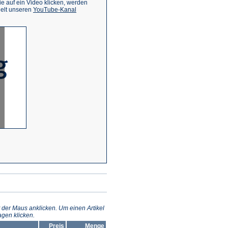
 auf ein Video klicken, werden
(Öffnet
ielt unseren
YouTube-Kanal
in
einem
neuen
Tab)
 der Maus anklicken. Um einen Artikel
gen klicken.
Preis
Menge