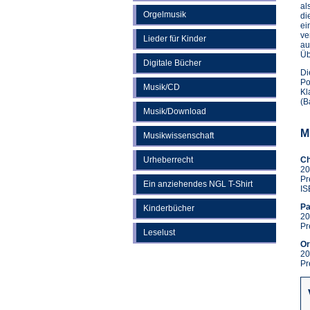
al
Orgelmusik
di
ei
ve
Lieder für Kinder
au
Üb
Digitale Bücher
Di
Po
Musik/CD
Kl
(B
Musik/Download
M
Musikwissenschaft
Urheberrecht
Ch
20
Pr
Ein anziehendes NGL T-Shirt
IS
Pa
Kinderbücher
20
Pr
Leselust
Or
20
Pr