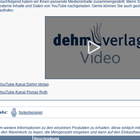
Nachfolgend haben wir Ihnen passende Medieninhalte zusammengestellt. Wenn Sie
externe Inhalte und Daten von YouTube nachgeladen. Gerne können Sie auch gez
aufrufen.
(Öffnet
YouTube-Kanal Dehm Verlag
(Öffnet
in
YouTube-Kanal Florian Roth
in
einem
einem
neuen
(Öffnet
ehr:
Notenbeispiel
in
neuen
Tab)
einem
neuen
Tab)
Tab)
m weitere Informationen zu den einzelnen Produkten zu erhalten, diese einfach mit
n den Warenkorb zu legen, die Mengenzahl eingeben und dann auf den Einkaufswa
Beschreibung