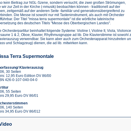
so kein Beitrag zur NGL-Szene, sondern versucht, die zwei großen Strömungen,
e wir zur Zeit in der Kirche (-nmusik) beobachten können - traditionell auf der
nen, zeitgemäß auf der anderen Seite -familiär und generationsübergreifend zu
rbinden. Die Messe ist sowohl nur mit Tasteninstrument, als auch mit Orchester
fführbar. Der Titel "missa terra supermontale" ist die wörtliche lateinische
ersetzung des deutschen Titels "Messe des Oberbergischen Landes".
e Orchesterpartitur beinhaltet folgende Systeme: Violine I, Violine II, Viola, Violonc
saune 1 & 2, Oboe, Klavier, Rhythmusgruppe ad lib. Die Klavierstimme ist sowohl z
avierauszug verwendbar. Sie kann aber auch zum Orchesterapparat hinzutreten un
ass und Schlagzeug) dienen, die ad lib. mitwirken kann.
issa Terra Supermontale
orfassung/ Klavierauszug
06, 30 Seiten
eis: 12,95 Euro Edition DV 86/00
BN 426-0-107-040-04-0
rtitur
06, 55 Seiten
eis 29,95 Euro DV 86/01
chesterstimmen
06, 140 Seiten
eis 34,95 Euro DV 86/012
Video