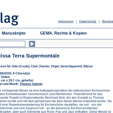
Impressum
|
Datenschutz
|
Barriere
Manuskripte
GEMA, Rechte & Kopien
issa Terra Supermontale
sse für Solo (Credo), Chor, Klavier, Orgel, Streichquartett, Bläser
06/2020, 6 Chorsätze
 Seiten
 cm x 29,7 cm, geheftet
xt und Musik:
Thomas Gabriel
e vorliegende Messe ist eine Auftragskomposition der katholischen Kirchenchöre
 den Kreisdekanaten Gummersbach und Altenkirchen. Federführend für das
samte Projekt ist Regionalkantor Bernhard Nick, der den Kontakt zu Thomas
briel suchte und mit dem gemeinsam die Idee dieser Messe entwickelt wurde. Sie
ll eine Repertoireerweiterung für Kirchenchöre darstellen, sie soll - von der
tztechnik und vom Anspruch her - an die klassische Kirchenchorliteratur
knüpfen, aber auch Elemente aus Rock, Pop und Jazz enthalten. Diese Messe ist