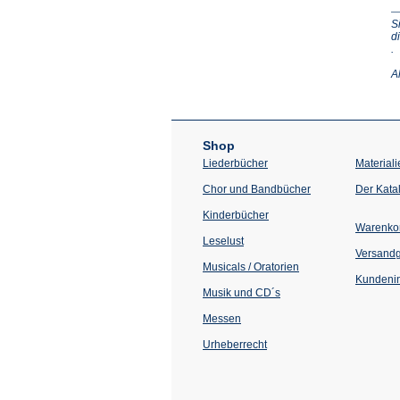
S
d
(Ö
.
in
e
A
n
T
Shop
Liederbücher
Materiali
Chor und Bandbücher
Der Kata
Kinderbücher
Warenko
Leselust
Versand
Musicals / Oratorien
Kundenin
Musik und CD´s
Messen
Urheberrecht