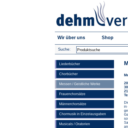
Wir über uns
Shop
Suche:
M
Liederbücher
Chorbücher
Me
20
Messen / Geistliche Werke
30
21
Frauenchorsätze
Te
Di
Männerchorsätze
in
ge
Chormusik in Einzelausgaben
Ga
so
Sa
Musicals / Oratorien
an