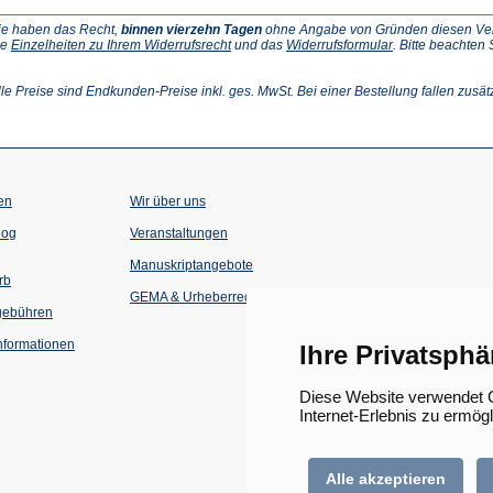
ie haben das Recht,
binnen vierzehn Tagen
ohne Angabe von Gründen diesen Vertr
(Öffnet
(Öffnet
ie
Einzelheiten zu Ihrem Widerrufsrecht
und das
Widerrufsformular
. Bitte beachten
ffnet
in
in
einem
einem
inem
neuen
neuen
lle Preise sind Endkunden-Preise inkl. ges. MwSt. Bei einer Bestellung fallen zusät
euen
Tab)
Tab)
ab)
en
Wir über uns
(Öffnet
(Öffnet
log
Veranstaltungen
in
in
einem
einem
Manuskriptangebote
neuen
neuen
rb
Tab)
Tab)
GEMA & Urheberrecht
gebühren
formationen
Ihre Privatsphä
Diese Website verwendet C
Internet-Erlebnis zu ermög
Alle akzeptieren