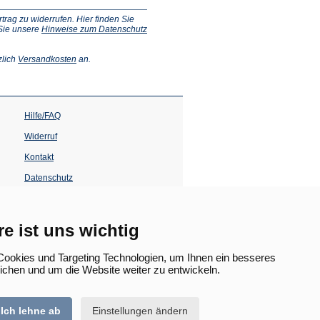
ag zu widerrufen. Hier finden Sie
 Sie unsere
Hinweise zum Datenschutz
(Öffnet
zlich
Versandkosten
an.
in
einem
neuen
Tab)
Hilfe/FAQ
Widerruf
Kontakt
Datenschutz
Impressum
Barrierefreiheit
re ist uns wichtig
(Öffnet
in
ookies und Targeting Technologien, um Ihnen ein besseres
einem
lichen und um die Website weiter zu entwickeln.
neuen
Tab)
Ich lehne ab
Einstellungen ändern