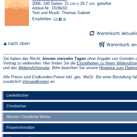
2006, 140 Seiten, 21 cm x 29,7 cm, geheftet
Artikel-Nr.: DV86/02
Text und Musik: Thomas Gabriel
Empfehlen:
Sie haben das Recht,
binnen vierzehn Tagen
ohne Angabe von Gründen d
Vertrag zu widerrufen. Hier finden Sie die
Einzelheiten zu Ihrem Widerrufsre
(Öffnet
und das
Widerrufsformular
. Bitte beachten Sie unsere
Hinweise zum Daten
in
einem
Alle Preise sind Endkunden-Preise inkl. ges. MwSt. Bei einer Bestellung fal
neuen
(Öffnet
zusätzlich
Versandkosten
an.
Tab)
in
einem
neuen
Liederbücher
Tab)
Chorbücher
Messen / Geistliche Werke
Frauenchorsätze