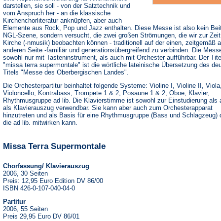
darstellen, sie soll - von der Satztechnik und
vom Anspruch her - an die klassische
Kirchenchorliteratur anknüpfen, aber auch
Elemente aus Rock, Pop und Jazz enthalten. Diese Messe ist also kein Beit
NGL-Szene, sondern versucht, die zwei großen Strömungen, die wir zur Zeit 
Kirche (-nmusik) beobachten können - traditionell auf der einen, zeitgemäß a
anderen Seite -familiär und generationsübergreifend zu verbinden. Die Messe
sowohl nur mit Tasteninstrument, als auch mit Orchester aufführbar. Der Tite
"missa terra supermontale" ist die wörtliche lateinische Übersetzung des de
Titels "Messe des Oberbergischen Landes".
Die Orchesterpartitur beinhaltet folgende Systeme: Violine I, Violine II, Viola
Violoncello, Kontrabass, Trompete 1 & 2, Posaune 1 & 2, Oboe, Klavier,
Rhythmusgruppe ad lib. Die Klavierstimme ist sowohl zur Einstudierung als
als Klavierauszug verwendbar. Sie kann aber auch zum Orchesterapparat
hinzutreten und als Basis für eine Rhythmusgruppe (Bass und Schlagzeug) 
die ad lib. mitwirken kann.
Missa Terra Supermontale
Chorfassung/ Klavierauszug
2006, 30 Seiten
Preis: 12,95 Euro Edition DV 86/00
ISBN 426-0-107-040-04-0
Partitur
2006, 55 Seiten
Preis 29,95 Euro DV 86/01