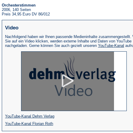
Orchesterstimmen
2006, 140 Seiten
Preis 34,95 Euro DV 86/012
Video
Nachfolgend haben wir Ihnen passende Medieninhalte zusammengestellt.
Sie auf ein Video klicken, werden externe Inhalte und Daten von YouTube
(Öffne
nachgeladen. Gerne können Sie auch gezielt unseren
YouTube-Kanal
aufr
in
eine
neue
Tab)
(Öffnet
YouTube-Kanal Dehm Verlag
(Öffnet
in
YouTube-Kanal Florian Roth
in
einem