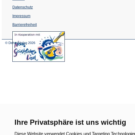
Datenschutz
Impressum
Barrierefreiheit
(Öffnet
in
einem
© Dehm Verlag
2026
neuen
Tab)
Ihre Privatsphäre ist uns wichtig
Diese Website verwendet Cookies und Targeting Technologie