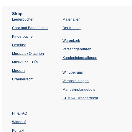
Shop
Liederbücher
Materialien
(Öffnet
Chor und Bandbücher
Der Katalog
in
einem
Kinderbücher
neuen
Warenkorb
Tab)
Leselust
Versandgebühren
Musicals / Oratorien
Kundeninformationen
Musik und CD´s
Messen
Wir über uns
Urheberrecht
(Öffnet
Veranstaltungen
in
einem
Manuskriptangebote
neuen
Tab)
GEMA & Urheberrecht
Hilfe/FAQ
Widerruf
Kontakt