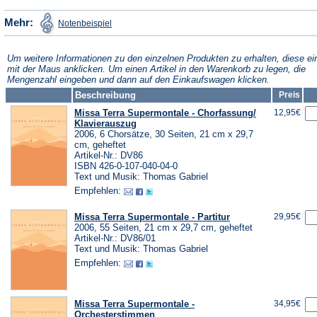
einem
neuen
(Öffnet
Mehr:
Notenbeispiel
in
neuen
Tab)
einem
neuen
Tab)
Tab)
Um weitere Informationen zu den einzelnen Produkten zu erhalten, diese ei
mit der Maus anklicken. Um einen Artikel in den Warenkorb zu legen, die
Mengenzahl eingeben und dann auf den Einkaufswagen klicken.
Beschreibung
Preis
Missa Terra Supermontale - Chorfassung/
12,95€
Klavierauszug
2006, 6 Chorsätze, 30 Seiten, 21 cm x 29,7
cm, geheftet
Artikel-Nr.: DV86
ISBN 426-0-107-040-04-0
Text und Musik: Thomas Gabriel
Empfehlen:
Missa Terra Supermontale - Partitur
29,95€
2006, 55 Seiten, 21 cm x 29,7 cm, geheftet
Artikel-Nr.: DV86/01
Text und Musik: Thomas Gabriel
Empfehlen:
Missa Terra Supermontale -
34,95€
Orchesterstimmen