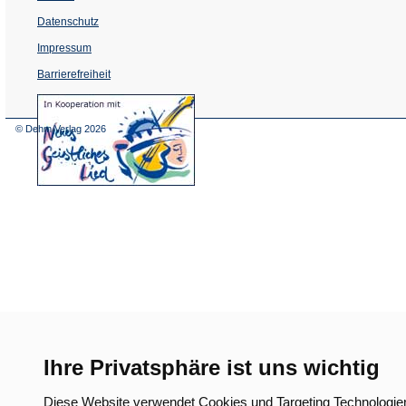
Datenschutz
Impressum
Barrierefreiheit
(Öffnet
in
einem
© Dehm Verlag
2026
neuen
Tab)
Ihre Privatsphäre ist uns wichtig
Diese Website verwendet Cookies und Targeting Technologie