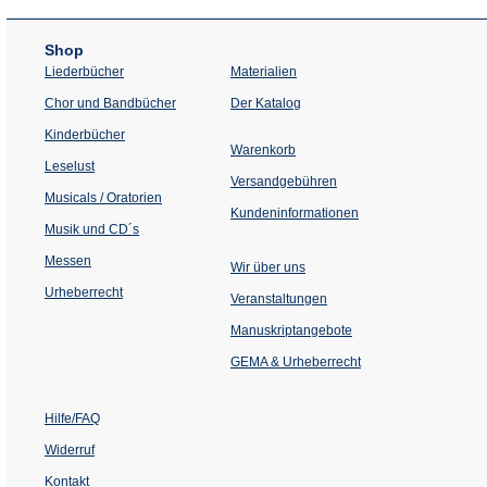
Shop
Liederbücher
Materialien
(Öffnet
Chor und Bandbücher
Der Katalog
in
einem
Kinderbücher
neuen
Warenkorb
Tab)
Leselust
Versandgebühren
Musicals / Oratorien
Kundeninformationen
Musik und CD´s
Messen
Wir über uns
Urheberrecht
(Öffnet
Veranstaltungen
in
einem
Manuskriptangebote
neuen
Tab)
GEMA & Urheberrecht
Hilfe/FAQ
Widerruf
Kontakt