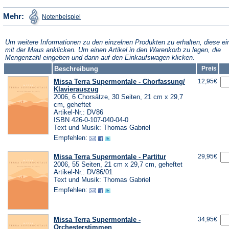
einem
neuen
(Öffnet
Mehr:
Notenbeispiel
in
neuen
Tab)
einem
neuen
Tab)
Tab)
Um weitere Informationen zu den einzelnen Produkten zu erhalten, diese ei
mit der Maus anklicken. Um einen Artikel in den Warenkorb zu legen, die
Mengenzahl eingeben und dann auf den Einkaufswagen klicken.
Beschreibung
Preis
Missa Terra Supermontale - Chorfassung/
12,95€
Klavierauszug
2006, 6 Chorsätze, 30 Seiten, 21 cm x 29,7
cm, geheftet
Artikel-Nr.: DV86
ISBN 426-0-107-040-04-0
Text und Musik: Thomas Gabriel
Empfehlen:
Missa Terra Supermontale - Partitur
29,95€
2006, 55 Seiten, 21 cm x 29,7 cm, geheftet
Artikel-Nr.: DV86/01
Text und Musik: Thomas Gabriel
Empfehlen:
Missa Terra Supermontale -
34,95€
Orchesterstimmen