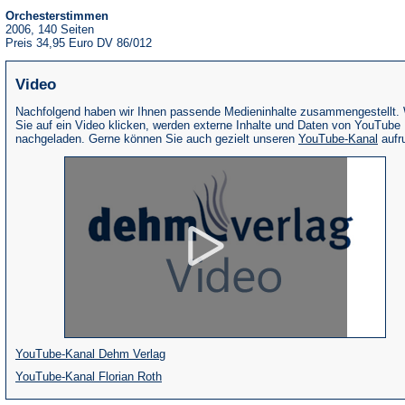
Orchesterstimmen
2006, 140 Seiten
Preis 34,95 Euro DV 86/012
Video
Nachfolgend haben wir Ihnen passende Medieninhalte zusammengestellt.
Sie auf ein Video klicken, werden externe Inhalte und Daten von YouTube
(Öffne
nachgeladen. Gerne können Sie auch gezielt unseren
YouTube-Kanal
aufr
in
eine
neue
Tab)
(Öffnet
YouTube-Kanal Dehm Verlag
(Öffnet
in
YouTube-Kanal Florian Roth
in
einem