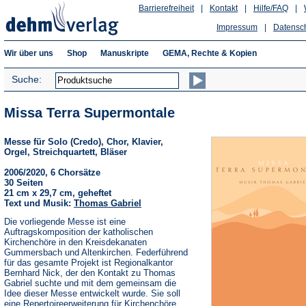
Barrierefreiheit
|
Kontakt
|
Hilfe/FAQ
|
Impressum
|
Datensc
Wir über uns
Shop
Manuskripte
GEMA, Rechte & Kopien
Suche:
Missa Terra Supermontale
Messe für Solo (Credo), Chor, Klavier,
Orgel, Streichquartett, Bläser
2006/2020, 6 Chorsätze
30 Seiten
21 cm x 29,7 cm, geheftet
Text und Musik:
Thomas Gabriel
Die vorliegende Messe ist eine
Auftragskomposition der katholischen
Kirchenchöre in den Kreisdekanaten
Gummersbach und Altenkirchen. Federführend
für das gesamte Projekt ist Regionalkantor
Bernhard Nick, der den Kontakt zu Thomas
Gabriel suchte und mit dem gemeinsam die
Idee dieser Messe entwickelt wurde. Sie soll
eine Repertoireerweiterung für Kirchenchöre