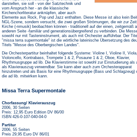
darstellen, sie soll - von der Satztechnik und
vom Anspruch her - an die klassische
Kirchenchorliteratur anknüpfen, aber auch
Elemente aus Rock, Pop und Jazz enthalten. Diese Messe ist also kein Beit
NGL-Szene, sondern versucht, die zwei großen Strömungen, die wir zur Zeit 
Kirche (-nmusik) beobachten können - traditionell auf der einen, zeitgemäß a
anderen Seite -familiär und generationsübergreifend zu verbinden. Die Messe
sowohl nur mit Tasteninstrument, als auch mit Orchester aufführbar. Der Tite
"missa terra supermontale" ist die wörtliche lateinische Übersetzung des de
Titels "Messe des Oberbergischen Landes".
Die Orchesterpartitur beinhaltet folgende Systeme: Violine I, Violine II, Viola
Violoncello, Kontrabass, Trompete 1 & 2, Posaune 1 & 2, Oboe, Klavier,
Rhythmusgruppe ad lib. Die Klavierstimme ist sowohl zur Einstudierung als
als Klavierauszug verwendbar. Sie kann aber auch zum Orchesterapparat
hinzutreten und als Basis für eine Rhythmusgruppe (Bass und Schlagzeug) 
die ad lib. mitwirken kann.
Missa Terra Supermontale
Chorfassung/ Klavierauszug
2006, 30 Seiten
Preis: 12,95 Euro Edition DV 86/00
ISBN 426-0-107-040-04-0
Partitur
2006, 55 Seiten
Preis 29,95 Euro DV 86/01