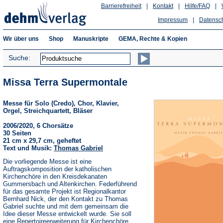
Barrierefreiheit
|
Kontakt
|
Hilfe/FAQ
|
Impressum
|
Datensc
Wir über uns
Shop
Manuskripte
GEMA, Rechte & Kopien
Suche:
Missa Terra Supermontale
Messe für Solo (Credo), Chor, Klavier,
Orgel, Streichquartett, Bläser
2006/2020, 6 Chorsätze
30 Seiten
21 cm x 29,7 cm, geheftet
Text und Musik:
Thomas Gabriel
Die vorliegende Messe ist eine
Auftragskomposition der katholischen
Kirchenchöre in den Kreisdekanaten
Gummersbach und Altenkirchen. Federführend
für das gesamte Projekt ist Regionalkantor
Bernhard Nick, der den Kontakt zu Thomas
Gabriel suchte und mit dem gemeinsam die
Idee dieser Messe entwickelt wurde. Sie soll
eine Repertoireerweiterung für Kirchenchöre