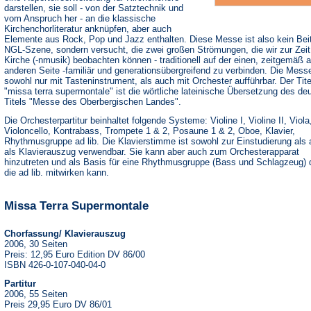
darstellen, sie soll - von der Satztechnik und
vom Anspruch her - an die klassische
Kirchenchorliteratur anknüpfen, aber auch
Elemente aus Rock, Pop und Jazz enthalten. Diese Messe ist also kein Beit
NGL-Szene, sondern versucht, die zwei großen Strömungen, die wir zur Zeit 
Kirche (-nmusik) beobachten können - traditionell auf der einen, zeitgemäß a
anderen Seite -familiär und generationsübergreifend zu verbinden. Die Messe
sowohl nur mit Tasteninstrument, als auch mit Orchester aufführbar. Der Tite
"missa terra supermontale" ist die wörtliche lateinische Übersetzung des de
Titels "Messe des Oberbergischen Landes".
Die Orchesterpartitur beinhaltet folgende Systeme: Violine I, Violine II, Viola
Violoncello, Kontrabass, Trompete 1 & 2, Posaune 1 & 2, Oboe, Klavier,
Rhythmusgruppe ad lib. Die Klavierstimme ist sowohl zur Einstudierung als
als Klavierauszug verwendbar. Sie kann aber auch zum Orchesterapparat
hinzutreten und als Basis für eine Rhythmusgruppe (Bass und Schlagzeug) 
die ad lib. mitwirken kann.
Missa Terra Supermontale
Chorfassung/ Klavierauszug
2006, 30 Seiten
Preis: 12,95 Euro Edition DV 86/00
ISBN 426-0-107-040-04-0
Partitur
2006, 55 Seiten
Preis 29,95 Euro DV 86/01