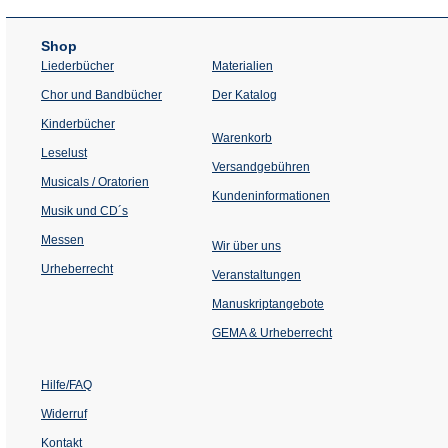
Shop
Liederbücher
Materialien
(Öffnet
Chor und Bandbücher
Der Katalog
in
einem
Kinderbücher
neuen
Warenkorb
Tab)
Leselust
Versandgebühren
Musicals / Oratorien
Kundeninformationen
Musik und CD´s
Messen
Wir über uns
Urheberrecht
(Öffnet
Veranstaltungen
in
einem
Manuskriptangebote
neuen
Tab)
GEMA & Urheberrecht
Hilfe/FAQ
Widerruf
Kontakt