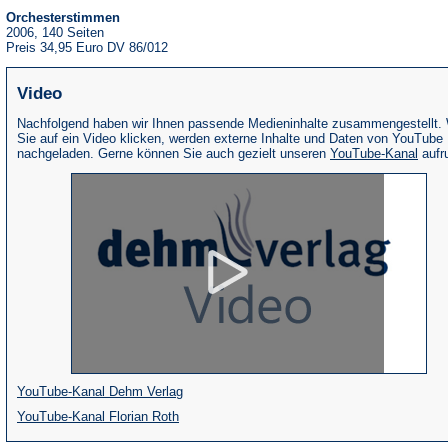
Orchesterstimmen
2006, 140 Seiten
Preis 34,95 Euro DV 86/012
Video
Nachfolgend haben wir Ihnen passende Medieninhalte zusammengestellt.
Sie auf ein Video klicken, werden externe Inhalte und Daten von YouTube
(Öffne
nachgeladen. Gerne können Sie auch gezielt unseren
YouTube-Kanal
aufr
in
eine
neue
Tab)
(Öffnet
YouTube-Kanal Dehm Verlag
(Öffnet
in
YouTube-Kanal Florian Roth
in
einem