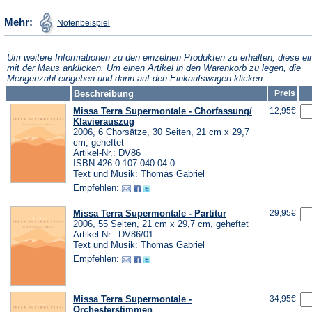
einem
neuen
(Öffnet
Mehr:
Notenbeispiel
in
neuen
Tab)
einem
neuen
Tab)
Tab)
Um weitere Informationen zu den einzelnen Produkten zu erhalten, diese ei
mit der Maus anklicken. Um einen Artikel in den Warenkorb zu legen, die
Mengenzahl eingeben und dann auf den Einkaufswagen klicken.
Beschreibung
Preis
Missa Terra Supermontale - Chorfassung/
12,95€
Klavierauszug
2006, 6 Chorsätze, 30 Seiten, 21 cm x 29,7
cm, geheftet
Artikel-Nr.: DV86
ISBN 426-0-107-040-04-0
Text und Musik: Thomas Gabriel
Empfehlen:
Missa Terra Supermontale - Partitur
29,95€
2006, 55 Seiten, 21 cm x 29,7 cm, geheftet
Artikel-Nr.: DV86/01
Text und Musik: Thomas Gabriel
Empfehlen:
Missa Terra Supermontale -
34,95€
Orchesterstimmen