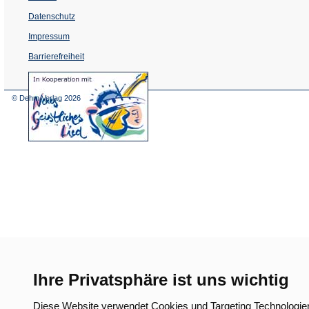
Datenschutz
Impressum
Barrierefreiheit
(Öffnet
in
einem
© Dehm Verlag
2026
neuen
Tab)
Ihre Privatsphäre ist uns wichtig
Diese Website verwendet Cookies und Targeting Technologie