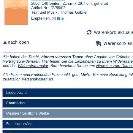
2006, 140 Seiten, 21 cm x 29,7 cm, geheftet
Artikel-Nr.: DV86/02
Text und Musik: Thomas Gabriel
Empfehlen:
Sie haben das Recht,
binnen vierzehn Tagen
ohne Angabe von Gründen d
Vertrag zu widerrufen. Hier finden Sie die
Einzelheiten zu Ihrem Widerrufsre
(Öffnet
und das
Widerrufsformular
. Bitte beachten Sie unsere
Hinweise zum Daten
in
einem
Alle Preise sind Endkunden-Preise inkl. ges. MwSt. Bei einer Bestellung fal
neuen
(Öffnet
zusätzlich
Versandkosten
an.
Tab)
in
einem
neuen
Liederbücher
Tab)
Chorbücher
Messen / Geistliche Werke
Frauenchorsätze