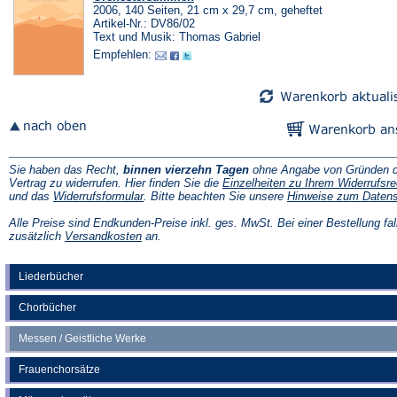
2006, 140 Seiten, 21 cm x 29,7 cm, geheftet
Artikel-Nr.: DV86/02
Text und Musik: Thomas Gabriel
Empfehlen:
Sie haben das Recht,
binnen vierzehn Tagen
ohne Angabe von Gründen d
Vertrag zu widerrufen. Hier finden Sie die
Einzelheiten zu Ihrem Widerrufsre
(Öffnet
und das
Widerrufsformular
. Bitte beachten Sie unsere
Hinweise zum Daten
in
einem
Alle Preise sind Endkunden-Preise inkl. ges. MwSt. Bei einer Bestellung fal
neuen
(Öffnet
zusätzlich
Versandkosten
an.
Tab)
in
einem
neuen
Liederbücher
Tab)
Chorbücher
Messen / Geistliche Werke
Frauenchorsätze