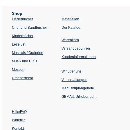
Shop
Liederbücher
Materialien
(Öffnet
Chor und Bandbücher
Der Katalog
in
einem
Kinderbücher
neuen
Warenkorb
Tab)
Leselust
Versandgebühren
Musicals / Oratorien
Kundeninformationen
Musik und CD´s
Messen
Wir über uns
Urheberrecht
(Öffnet
Veranstaltungen
in
einem
Manuskriptangebote
neuen
Tab)
GEMA & Urheberrecht
Hilfe/FAQ
Widerruf
Kontakt