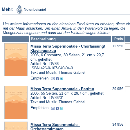
einem
neuen
(Öffnet
Mehr:
Notenbeispiel
in
neuen
Tab)
einem
neuen
Tab)
Tab)
Um weitere Informationen zu den einzelnen Produkten zu erhalten, diese ei
mit der Maus anklicken. Um einen Artikel in den Warenkorb zu legen, die
Mengenzahl eingeben und dann auf den Einkaufswagen klicken.
Beschreibung
Preis
Missa Terra Supermontale - Chorfassung/
12,95€
Klavierauszug
2006, 6 Chorsätze, 30 Seiten, 21 cm x 29,7
cm, geheftet
Artikel-Nr.: DV86
ISBN 426-0-107-040-04-0
Text und Musik: Thomas Gabriel
Empfehlen:
Missa Terra Supermontale - Partitur
29,95€
2006, 55 Seiten, 21 cm x 29,7 cm, geheftet
Artikel-Nr.: DV86/01
Text und Musik: Thomas Gabriel
Empfehlen:
Missa Terra Supermontale -
34,95€
Orchesterstimmen