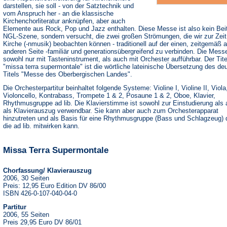
darstellen, sie soll - von der Satztechnik und
vom Anspruch her - an die klassische
Kirchenchorliteratur anknüpfen, aber auch
Elemente aus Rock, Pop und Jazz enthalten. Diese Messe ist also kein Beit
NGL-Szene, sondern versucht, die zwei großen Strömungen, die wir zur Zeit 
Kirche (-nmusik) beobachten können - traditionell auf der einen, zeitgemäß a
anderen Seite -familiär und generationsübergreifend zu verbinden. Die Messe
sowohl nur mit Tasteninstrument, als auch mit Orchester aufführbar. Der Tite
"missa terra supermontale" ist die wörtliche lateinische Übersetzung des de
Titels "Messe des Oberbergischen Landes".
Die Orchesterpartitur beinhaltet folgende Systeme: Violine I, Violine II, Viola
Violoncello, Kontrabass, Trompete 1 & 2, Posaune 1 & 2, Oboe, Klavier,
Rhythmusgruppe ad lib. Die Klavierstimme ist sowohl zur Einstudierung als
als Klavierauszug verwendbar. Sie kann aber auch zum Orchesterapparat
hinzutreten und als Basis für eine Rhythmusgruppe (Bass und Schlagzeug) 
die ad lib. mitwirken kann.
Missa Terra Supermontale
Chorfassung/ Klavierauszug
2006, 30 Seiten
Preis: 12,95 Euro Edition DV 86/00
ISBN 426-0-107-040-04-0
Partitur
2006, 55 Seiten
Preis 29,95 Euro DV 86/01