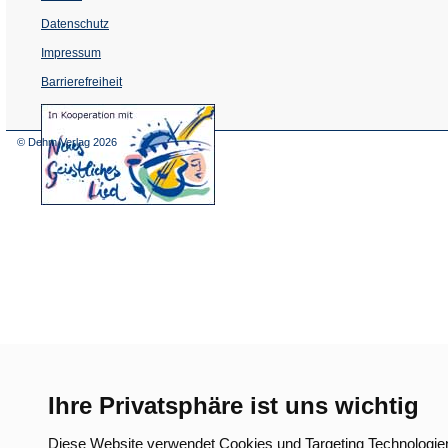
Datenschutz
Impressum
Barrierefreiheit
(Öffnet
in
einem
© Dehm Verlag
2026
neuen
Tab)
Ihre Privatsphäre ist uns wichtig
Diese Website verwendet Cookies und Targeting Technologie