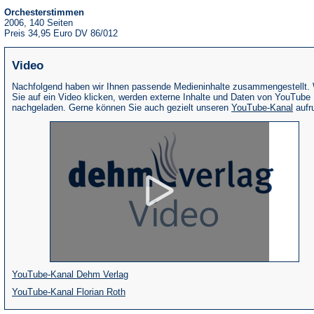
Orchesterstimmen
2006, 140 Seiten
Preis 34,95 Euro DV 86/012
Video
Nachfolgend haben wir Ihnen passende Medieninhalte zusammengestellt.
Sie auf ein Video klicken, werden externe Inhalte und Daten von YouTube
(Öffne
nachgeladen. Gerne können Sie auch gezielt unseren
YouTube-Kanal
aufr
in
eine
neue
Tab)
(Öffnet
YouTube-Kanal Dehm Verlag
(Öffnet
in
YouTube-Kanal Florian Roth
in
einem