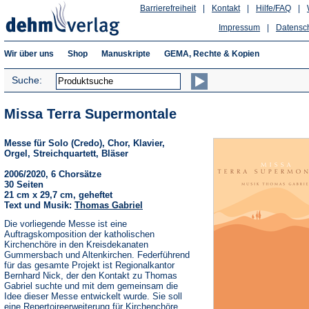
Barrierefreiheit
|
Kontakt
|
Hilfe/FAQ
|
Impressum
|
Datensc
Wir über uns
Shop
Manuskripte
GEMA, Rechte & Kopien
Suche:
Missa Terra Supermontale
Messe für Solo (Credo), Chor, Klavier,
Orgel, Streichquartett, Bläser
2006/2020, 6 Chorsätze
30 Seiten
21 cm x 29,7 cm, geheftet
Text und Musik:
Thomas Gabriel
Die vorliegende Messe ist eine
Auftragskomposition der katholischen
Kirchenchöre in den Kreisdekanaten
Gummersbach und Altenkirchen. Federführend
für das gesamte Projekt ist Regionalkantor
Bernhard Nick, der den Kontakt zu Thomas
Gabriel suchte und mit dem gemeinsam die
Idee dieser Messe entwickelt wurde. Sie soll
eine Repertoireerweiterung für Kirchenchöre