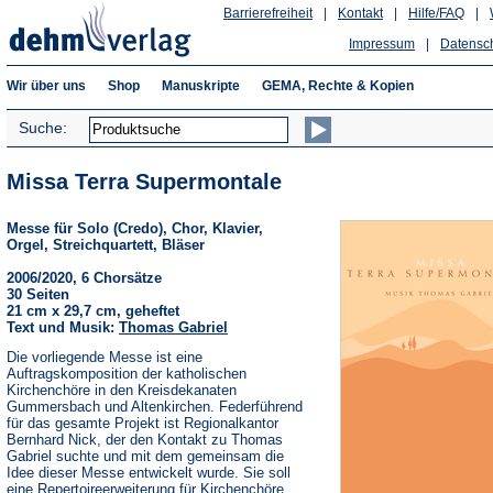
Barrierefreiheit
|
Kontakt
|
Hilfe/FAQ
|
Impressum
|
Datensc
Wir über uns
Shop
Manuskripte
GEMA, Rechte & Kopien
Suche:
Missa Terra Supermontale
Messe für Solo (Credo), Chor, Klavier,
Orgel, Streichquartett, Bläser
2006/2020, 6 Chorsätze
30 Seiten
21 cm x 29,7 cm, geheftet
Text und Musik:
Thomas Gabriel
Die vorliegende Messe ist eine
Auftragskomposition der katholischen
Kirchenchöre in den Kreisdekanaten
Gummersbach und Altenkirchen. Federführend
für das gesamte Projekt ist Regionalkantor
Bernhard Nick, der den Kontakt zu Thomas
Gabriel suchte und mit dem gemeinsam die
Idee dieser Messe entwickelt wurde. Sie soll
eine Repertoireerweiterung für Kirchenchöre