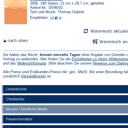
2006, 140 Seiten, 21 cm x 29,7 cm, geheftet
Artikel-Nr.: DV86/02
Text und Musik: Thomas Gabriel
Empfehlen:
Sie haben das Recht,
binnen vierzehn Tagen
ohne Angabe von Gründen d
Vertrag zu widerrufen. Hier finden Sie die
Einzelheiten zu Ihrem Widerrufsre
(Öffnet
und das
Widerrufsformular
. Bitte beachten Sie unsere
Hinweise zum Daten
in
einem
Alle Preise sind Endkunden-Preise inkl. ges. MwSt. Bei einer Bestellung fal
neuen
(Öffnet
zusätzlich
Versandkosten
an.
Tab)
in
einem
neuen
Liederbücher
Tab)
Chorbücher
Messen / Geistliche Werke
Frauenchorsätze