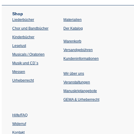
Shop
Liederbücher
Materialien
(Öffnet
Chor und Bandbücher
Der Katalog
in
einem
Kinderbücher
neuen
Warenkorb
Tab)
Leselust
Versandgebühren
Musicals / Oratorien
Kundeninformationen
Musik und CD´s
Messen
Wir über uns
Urheberrecht
(Öffnet
Veranstaltungen
in
einem
Manuskriptangebote
neuen
Tab)
GEMA & Urheberrecht
Hilfe/FAQ
Widerruf
Kontakt