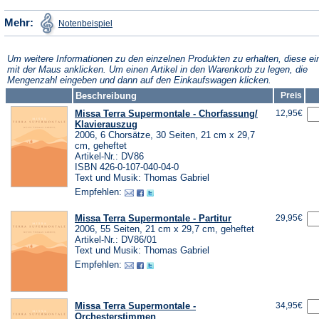
einem
neuen
(Öffnet
Mehr:
Notenbeispiel
in
neuen
Tab)
einem
neuen
Tab)
Tab)
Um weitere Informationen zu den einzelnen Produkten zu erhalten, diese ei
mit der Maus anklicken. Um einen Artikel in den Warenkorb zu legen, die
Mengenzahl eingeben und dann auf den Einkaufswagen klicken.
Beschreibung
Preis
Missa Terra Supermontale - Chorfassung/
12,95€
Klavierauszug
2006, 6 Chorsätze, 30 Seiten, 21 cm x 29,7
cm, geheftet
Artikel-Nr.: DV86
ISBN 426-0-107-040-04-0
Text und Musik: Thomas Gabriel
Empfehlen:
Missa Terra Supermontale - Partitur
29,95€
2006, 55 Seiten, 21 cm x 29,7 cm, geheftet
Artikel-Nr.: DV86/01
Text und Musik: Thomas Gabriel
Empfehlen:
Missa Terra Supermontale -
34,95€
Orchesterstimmen