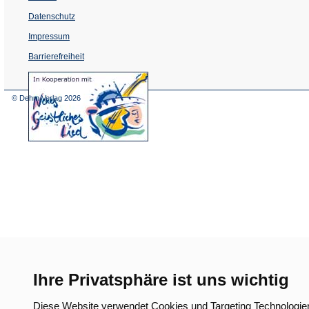
Datenschutz
Impressum
Barrierefreiheit
(Öffnet
in
einem
© Dehm Verlag
2026
neuen
Tab)
Ihre Privatsphäre ist uns wichtig
Diese Website verwendet Cookies und Targeting Technologie