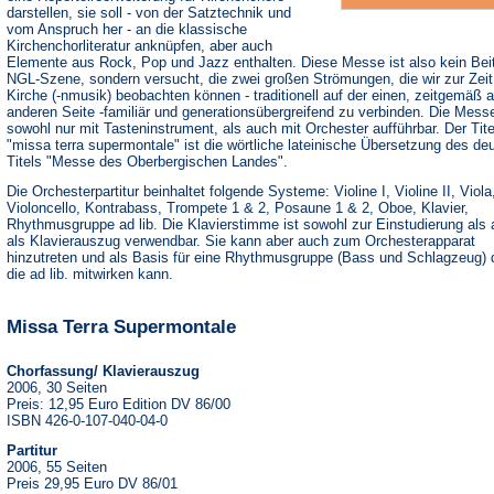
darstellen, sie soll - von der Satztechnik und
vom Anspruch her - an die klassische
Kirchenchorliteratur anknüpfen, aber auch
Elemente aus Rock, Pop und Jazz enthalten. Diese Messe ist also kein Beit
NGL-Szene, sondern versucht, die zwei großen Strömungen, die wir zur Zeit 
Kirche (-nmusik) beobachten können - traditionell auf der einen, zeitgemäß a
anderen Seite -familiär und generationsübergreifend zu verbinden. Die Messe
sowohl nur mit Tasteninstrument, als auch mit Orchester aufführbar. Der Tite
"missa terra supermontale" ist die wörtliche lateinische Übersetzung des de
Titels "Messe des Oberbergischen Landes".
Die Orchesterpartitur beinhaltet folgende Systeme: Violine I, Violine II, Viola
Violoncello, Kontrabass, Trompete 1 & 2, Posaune 1 & 2, Oboe, Klavier,
Rhythmusgruppe ad lib. Die Klavierstimme ist sowohl zur Einstudierung als
als Klavierauszug verwendbar. Sie kann aber auch zum Orchesterapparat
hinzutreten und als Basis für eine Rhythmusgruppe (Bass und Schlagzeug) 
die ad lib. mitwirken kann.
Missa Terra Supermontale
Chorfassung/ Klavierauszug
2006, 30 Seiten
Preis: 12,95 Euro Edition DV 86/00
ISBN 426-0-107-040-04-0
Partitur
2006, 55 Seiten
Preis 29,95 Euro DV 86/01