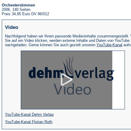
Orchesterstimmen
2006, 140 Seiten
Preis 34,95 Euro DV 86/012
Video
Nachfolgend haben wir Ihnen passende Medieninhalte zusammengestellt.
Sie auf ein Video klicken, werden externe Inhalte und Daten von YouTube
(Öffne
nachgeladen. Gerne können Sie auch gezielt unseren
YouTube-Kanal
aufr
in
eine
neue
Tab)
(Öffnet
YouTube-Kanal Dehm Verlag
(Öffnet
in
YouTube-Kanal Florian Roth
in
einem