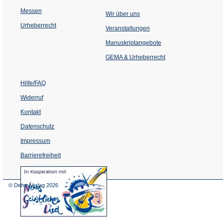
Messen
Wir über uns
Urheberrecht
(Öffnet
Veranstaltungen
in
einem
Manuskriptangebote
neuen
Tab)
GEMA & Urheberrecht
Hilfe/FAQ
Widerruf
Kontakt
Datenschutz
Impressum
Barrierefreiheit
(Öffnet
in
einem
© Dehm Verlag
2026
neuen
Tab)