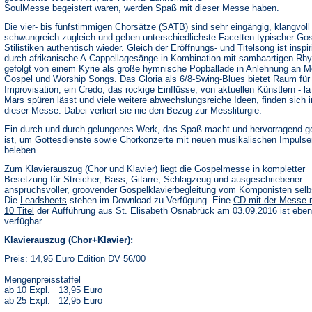
SoulMesse begeistert waren, werden Spaß mit dieser Messe haben.
Die vier- bis fünfstimmigen Chorsätze (SATB) sind sehr eingängig, klangvoll
schwungreich zugleich und geben unterschiedlichste Facetten typischer Gos
Stilistiken authentisch wieder. Gleich der Eröffnungs- und Titelsong ist inspir
durch afrikanische A-Cappellagesänge in Kombination mit sambaartigen Rh
gefolgt von einem Kyrie als große hymnische Popballade in Anlehnung an M
Gospel und Worship Songs. Das Gloria als 6/8-Swing-Blues bietet Raum für
Improvisation, ein Credo, das rockige Einflüsse, von aktuellen Künstlern - l
Mars spüren lässt und viele weitere abwechslungsreiche Ideen, finden sich i
dieser Messe. Dabei verliert sie nie den Bezug zur Messliturgie.
Ein durch und durch gelungenes Werk, das Spaß macht und hervorragend g
ist, um Gottesdienste sowie Chorkonzerte mit neuen musikalischen Impulse
beleben.
Zum Klavierauszug (Chor und Klavier) liegt die Gospelmesse in kompletter
Besetzung für Streicher, Bass, Gitarre, Schlagzeug und ausgeschriebener
anspruchsvoller, groovender Gospelklavierbegleitung vom Komponisten selbs
(Öffnet
Die
Leadsheets
stehen im Download zu Verfügung. Eine
CD mit der Messe 
in
10 Titel
der Aufführung aus St. Elisabeth Osnabrück am 03.09.2016 ist ebenf
einem
verfügbar.
neuen
Tab)
Klavierauszug (Chor+Klavier):
Preis: 14,95 Euro Edition DV 56/00
Mengenpreisstaffel
ab 10 Expl. 13,95 Euro
ab 25 Expl. 12,95 Euro