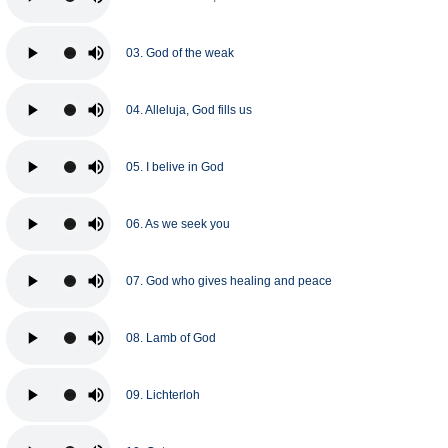
03. God of the weak
04. Alleluja, God fills us
05. I belive in God
06. As we seek you
07. God who gives healing and peace
08. Lamb of God
09. Lichterloh