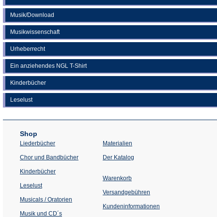
Musik/Download
Musikwissenschaft
Urheberrecht
Ein anziehendes NGL T-Shirt
Kinderbücher
Leselust
Shop
Liederbücher
Materialien
(Öffnet
Chor und Bandbücher
Der Katalog
in
einem
Kinderbücher
neuen
Warenkorb
Tab)
Leselust
Versandgebühren
Musicals / Oratorien
Kundeninformationen
Musik und CD´s