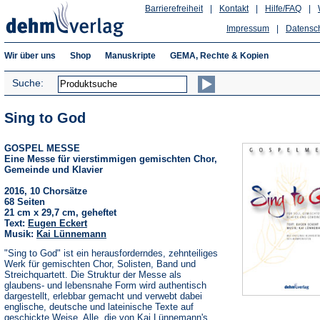
Barrierefreiheit
|
Kontakt
|
Hilfe/FAQ
|
Impressum
|
Datensc
Wir über uns
Shop
Manuskripte
GEMA, Rechte & Kopien
Suche:
Sing to God
GOSPEL MESSE
Eine Messe für vierstimmigen gemischten Chor,
Gemeinde und Klavier
2016, 10 Chorsätze
68 Seiten
21 cm x 29,7 cm, geheftet
Text:
Eugen Eckert
Musik:
Kai Lünnemann
"Sing to God" ist ein herausforderndes, zehnteiliges
Werk für gemischten Chor, Solisten, Band und
Streichquartett. Die Struktur der Messe als
glaubens- und lebensnahe Form wird authentisch
dargestellt, erlebbar gemacht und verwebt dabei
englische, deutsche und lateinische Texte auf
geschickte Weise. Alle, die von Kai Lünnemann's