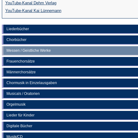
(Öffnet
YouTube-Kanal Dehm Verlag
in
(Öffnet
YouTube-Kanal Kai Lünnemann
einem
in
neuen
einem
Liederbücher
Tab)
neuen
Chorbücher
Tab)
Messen / Geistliche Werke
Frauenchorsätze
Männerchorsätze
Chormusik in Einzelausgaben
Musicals / Oratorien
Orgelmusik
Lieder für Kinder
Digitale Bücher
Musik/CD