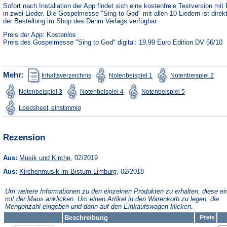
neuen
Sofort nach Installation der App findet sich eine kostenfreie Testversion mit 
Tab)
in zwei Lieder. Die Gospelmesse "Sing to God" mit allen 10 Liedern ist direk
der Bestellung im Shop des Dehm Verlags verfügbar.
Preis der App: Kostenlos
Preis des Gospelmesse "Sing to God" digital: 19,99 Euro Edition DV 56/10
(Öffnet
(Öffnet
(Öffn
Mehr:
Inhaltsverzeichnis
Notenbeispiel 1
Notenbeispiel 2
in
in
in
einem
einem
ein
(Öffnet
(Öffnet
(Öffnet
Notenbeispiel 3
Notenbeispiel 4
Notenbeispiel 5
neuen
neuen
neu
in
in
in
Tab)
Tab)
Tab)
einem
einem
einem
(Öffnet
Leedsheet, einstimmig
neuen
neuen
neuen
in
Tab)
Tab)
Tab)
einem
neuen
Tab)
Rezension
(Öffnet
Aus:
Musik und Kirche
, 02/2019
in
(Öffnet
Aus:
Kirchenmusik im Bistum Limburg
einem
, 02/2018
in
neuen
einem
Tab)
Um weitere Informationen zu den einzelnen Produkten zu erhalten, diese ei
neuen
mit der Maus anklicken. Um einen Artikel in den Warenkorb zu legen, die
Tab)
Mengenzahl eingeben und dann auf den Einkaufswagen klicken.
Beschreibung
Preis