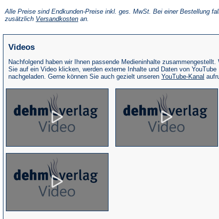
in
einem
Alle Preise sind Endkunden-Preise inkl. ges. MwSt. Bei einer Bestellung fal
neuen
(Öffnet
zusätzlich
Versandkosten
an.
Tab)
in
einem
neuen
Videos
Tab)
Nachfolgend haben wir Ihnen passende Medieninhalte zusammengestellt.
Sie auf ein Video klicken, werden externe Inhalte und Daten von YouTube
(Öffne
nachgeladen. Gerne können Sie auch gezielt unseren
YouTube-Kanal
aufr
in
eine
neue
Tab)