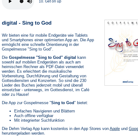
10. Get on up
digital - Sing to God
Wir bieten eine für mobile Endgeräte wie Tablets
und Smartphones einer optimierten App an. Die App
ermöglicht eine schnelle Orientierung in der
Gospelmesse "Sing to God".
Die
Gospelmesse "Sing to God" digital
kann
sowohl auf mobilen Endgeräten als auch am
heimischen Rechner als PDF-Datei verwendet
werden. Es erleichtert die musikalische
Vorbereitung, Durchführung und Gestaltung von
Gottesdiensten und Konzerten. So sind die 230
Lieder des Buches jederzeit mobil und überall
einsetzbar - unterwegs, im Gottesdienst, im Café
oder zu Hause!
Die App zur Gospelmesse "
Sing to God
" bietet:
Einfaches Navigieren und Blättern
Auch offline verfügbar
Mit integrierter Suchfunktion
(Öffnet
Die Dehm Verlag App kann kostenlos in den App Stores von
Apple
und
Goog
in
heruntergeladen werden.
einem