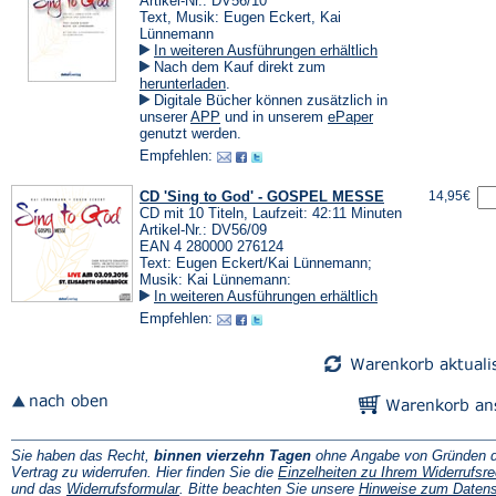
Artikel-Nr.: DV56/10
Text, Musik: Eugen Eckert, Kai
Lünnemann
In weiteren Ausführungen erhältlich
Nach dem Kauf direkt zum
(Öffnet
herunterladen
.
in
Digitale Bücher können zusätzlich in
einem
(Öffnet
(Öffnet
unserer
APP
und in unserem
ePaper
neuen
in
in
genutzt werden.
Tab)
einem
einem
Empfehlen:
neuen
neuen
Tab)
Tab)
CD 'Sing to God' - GOSPEL MESSE
14,95€
CD mit 10 Titeln, Laufzeit: 42:11 Minuten
Artikel-Nr.: DV56/09
EAN 4 280000 276124
Text: Eugen Eckert/Kai Lünnemann;
Musik: Kai Lünnemann:
In weiteren Ausführungen erhältlich
Empfehlen:
Sie haben das Recht,
binnen vierzehn Tagen
ohne Angabe von Gründen d
Vertrag zu widerrufen. Hier finden Sie die
Einzelheiten zu Ihrem Widerrufsre
(Öffnet
und das
Widerrufsformular
. Bitte beachten Sie unsere
Hinweise zum Daten