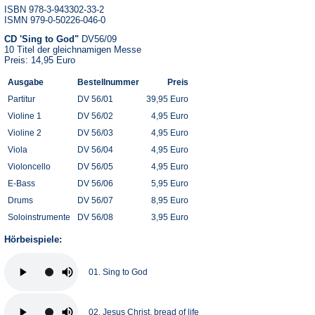
ISBN 978-3-943302-33-2
ISMN 979-0-50226-046-0
CD 'Sing to God"
DV56/09
10 Titel der gleichnamigen Messe
Preis: 14,95 Euro
Ausgabe
Bestellnummer
Preis
Partitur
DV 56/01
39,95 Euro
Violine 1
DV 56/02
4,95 Euro
Violine 2
DV 56/03
4,95 Euro
Viola
DV 56/04
4,95 Euro
Violoncello
DV 56/05
4,95 Euro
E-Bass
DV 56/06
5,95 Euro
Drums
DV 56/07
8,95 Euro
Soloinstrumente
DV 56/08
3,95 Euro
Hörbeispiele:
01. Sing to God
02. Jesus Christ, bread of life