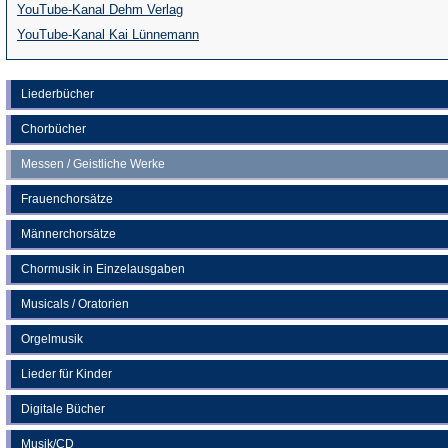
(Öffnet
YouTube-Kanal Dehm Verlag
in
(Öffnet
YouTube-Kanal Kai Lünnemann
einem
in
neuen
einem
Liederbücher
Tab)
neuen
Chorbücher
Tab)
Messen / Geistliche Werke
Frauenchorsätze
Männerchorsätze
Chormusik in Einzelausgaben
Musicals / Oratorien
Orgelmusik
Lieder für Kinder
Digitale Bücher
Musik/CD