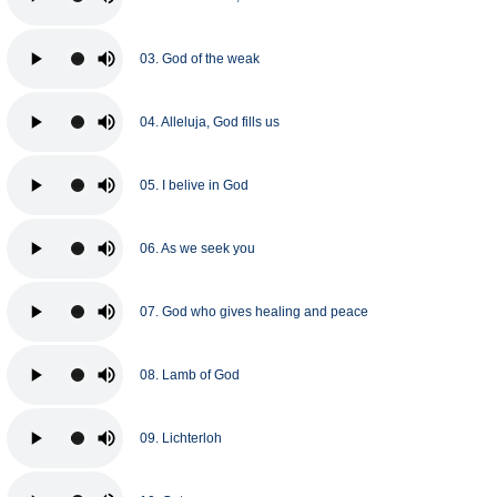
03. God of the weak
04. Alleluja, God fills us
05. I belive in God
06. As we seek you
07. God who gives healing and peace
08. Lamb of God
09. Lichterloh