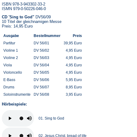
ISBN 978-3-943302-33-2
ISMN 979-0-50226-046-0
CD 'Sing to God"
DV56/09
10 Titel der gleichnamigen Messe
Preis: 14,95 Euro
Ausgabe
Bestellnummer
Preis
Partitur
DV 56/01
39,95 Euro
Violine 1
DV 56/02
4,95 Euro
Violine 2
DV 56/03
4,95 Euro
Viola
DV 56/04
4,95 Euro
Violoncello
DV 56/05
4,95 Euro
E-Bass
DV 56/06
5,95 Euro
Drums
DV 56/07
8,95 Euro
Soloinstrumente
DV 56/08
3,95 Euro
Hörbeispiele:
01. Sing to God
02. Jesus Christ, bread of life