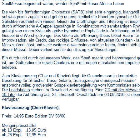
SoulMesse begeistert waren, werden Spaß mit dieser Messe haben.
Die vier- bis fünfstimmigen Chorsätze (SATB) sind sehr eingängig, klangvoll
schwungreich zugleich und geben unterschiedlichste Facetten typischer Gos
Stilistiken authentisch wieder. Gleich der Eröffnungs- und Titelsong ist inspir
durch afrikanische A-Cappellagesänge in Kombination mit sambaartigen Rh
gefolgt von einem Kyrie als große hymnische Popballade in Anlehnung an M
Gospel und Worship Songs. Das Gloria als 6/8-Swing-Blues bietet Raum für
Improvisation, ein Credo, das rockige Einflüsse, von aktuellen Künstlern - l
Mars spüren lässt und viele weitere abwechslungsreiche Ideen, finden sich i
dieser Messe. Dabei verliert sie nie den Bezug zur Messliturgie.
Ein durch und durch gelungenes Werk, das Spaß macht und hervorragend g
ist, um Gottesdienste sowie Chorkonzerte mit neuen musikalischen Impulse
beleben.
Zum Klavierauszug (Chor und Klavier) liegt die Gospelmesse in kompletter
Besetzung für Streicher, Bass, Gitarre, Schlagzeug und ausgeschriebener
anspruchsvoller, groovender Gospelklavierbegleitung vom Komponisten selbs
(Öffnet
Die
Leadsheets
stehen im Download zu Verfügung. Eine
CD mit der Messe 
in
10 Titel
der Aufführung aus St. Elisabeth Osnabrück am 03.09.2016 ist ebenf
einem
verfügbar.
neuen
Tab)
Klavierauszug (Chor+Klavier):
Preis: 14,95 Euro Edition DV 56/00
Mengenpreisstaffel
ab 10 Expl. 13,95 Euro
ab 25 Expl. 12,95 Euro