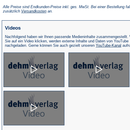
in
einem
Alle Preise sind Endkunden-Preise inkl. ges. MwSt. Bei einer Bestellung fal
neuen
(Öffnet
zusätzlich
Versandkosten
an.
Tab)
in
einem
neuen
Videos
Tab)
Nachfolgend haben wir Ihnen passende Medieninhalte zusammengestellt.
Sie auf ein Video klicken, werden externe Inhalte und Daten von YouTube
(Öffne
nachgeladen. Gerne können Sie auch gezielt unseren
YouTube-Kanal
aufr
in
eine
neue
Tab)