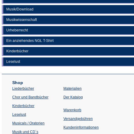
Musik/Download
Musikwissenschaft
Urheberrecht
Ein anziehendes NGL T-Shirt
Kinderbücher
Leselust
Shop
Liederbücher
Materialien
(Öffnet
Chor und Bandbücher
Der Katalog
in
einem
Kinderbücher
neuen
Warenkorb
Tab)
Leselust
Versandgebühren
Musicals / Oratorien
Kundeninformationen
Musik und CD´s