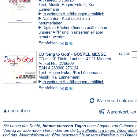
Artikel-Nr.: DV56/10
Text, Musik: Eugen Eckert, Kai
Lünnemann
In weiteren Ausführungen erhältlich
Nach dem Kauf direkt zum
(Öffnet
herunterladen
.
in
Digitale Bücher können zusätzlich in
einem
(Öffnet
(Öffnet
unserer
APP
und in unserem
ePaper
neuen
in
in
genutzt werden.
Tab)
einem
einem
Empfehlen:
neuen
neuen
Tab)
Tab)
CD 'Sing to God' - GOSPEL MESSE
14,95€
CD mit 10 Titeln, Laufzeit: 42:11 Minuten
Artikel-Nr.: DV56/09
EAN 4 280000 276124
Text: Eugen Eckert/Kai Lünnemann;
Musik: Kai Lünnemann:
In weiteren Ausführungen erhältlich
Empfehlen:
Sie haben das Recht,
binnen vierzehn Tagen
ohne Angabe von Gründen d
Vertrag zu widerrufen. Hier finden Sie die
Einzelheiten zu Ihrem Widerrufsre
(Öffnet
und das
Widerrufsformular
. Bitte beachten Sie unsere
Hinweise zum Daten