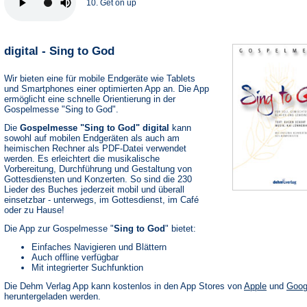
10. Get on up
digital - Sing to God
Wir bieten eine für mobile Endgeräte wie Tablets
und Smartphones einer optimierten App an. Die App
ermöglicht eine schnelle Orientierung in der
Gospelmesse "Sing to God".
Die
Gospelmesse "Sing to God" digital
kann
sowohl auf mobilen Endgeräten als auch am
heimischen Rechner als PDF-Datei verwendet
werden. Es erleichtert die musikalische
Vorbereitung, Durchführung und Gestaltung von
Gottesdiensten und Konzerten. So sind die 230
Lieder des Buches jederzeit mobil und überall
einsetzbar - unterwegs, im Gottesdienst, im Café
oder zu Hause!
Die App zur Gospelmesse "
Sing to God
" bietet:
Einfaches Navigieren und Blättern
Auch offline verfügbar
Mit integrierter Suchfunktion
(Öffnet
Die Dehm Verlag App kann kostenlos in den App Stores von
Apple
und
Goog
in
heruntergeladen werden.
einem