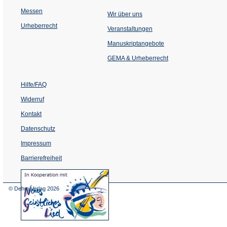
Messen
Wir über uns
Urheberrecht
(Öffnet
Veranstaltungen
in
einem
Manuskriptangebote
neuen
Tab)
GEMA & Urheberrecht
Hilfe/FAQ
Widerruf
Kontakt
Datenschutz
Impressum
Barrierefreiheit
(Öffnet
in
einem
© Dehm Verlag
2026
neuen
Tab)