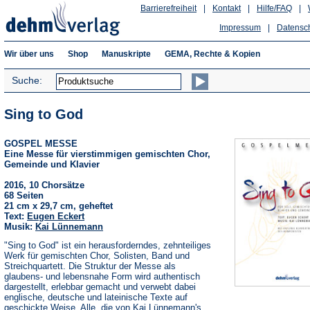
Barrierefreiheit
|
Kontakt
|
Hilfe/FAQ
|
Impressum
|
Datensc
Wir über uns
Shop
Manuskripte
GEMA, Rechte & Kopien
Suche:
Sing to God
GOSPEL MESSE
Eine Messe für vierstimmigen gemischten Chor,
Gemeinde und Klavier
2016, 10 Chorsätze
68 Seiten
21 cm x 29,7 cm, geheftet
Text:
Eugen Eckert
Musik:
Kai Lünnemann
"Sing to God" ist ein herausforderndes, zehnteiliges
Werk für gemischten Chor, Solisten, Band und
Streichquartett. Die Struktur der Messe als
glaubens- und lebensnahe Form wird authentisch
dargestellt, erlebbar gemacht und verwebt dabei
englische, deutsche und lateinische Texte auf
geschickte Weise. Alle, die von Kai Lünnemann's