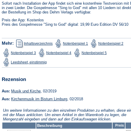
neuen
Sofort nach Installation der App findet sich eine kostenfreie Testversion mit 
Tab)
in zwei Lieder. Die Gospelmesse "Sing to God" mit allen 10 Liedern ist direk
der Bestellung im Shop des Dehm Verlags verfügbar.
Preis der App: Kostenlos
Preis des Gospelmesse "Sing to God" digital: 19,99 Euro Edition DV 56/10
(Öffnet
(Öffnet
(Öffn
Mehr:
Inhaltsverzeichnis
Notenbeispiel 1
Notenbeispiel 2
in
in
in
einem
einem
ein
(Öffnet
(Öffnet
(Öffnet
Notenbeispiel 3
Notenbeispiel 4
Notenbeispiel 5
neuen
neuen
neu
in
in
in
Tab)
Tab)
Tab)
einem
einem
einem
(Öffnet
Leedsheet, einstimmig
neuen
neuen
neuen
in
Tab)
Tab)
Tab)
einem
neuen
Tab)
Rezension
(Öffnet
Aus:
Musik und Kirche
, 02/2019
in
(Öffnet
Aus:
Kirchenmusik im Bistum Limburg
einem
, 02/2018
in
neuen
einem
Tab)
Um weitere Informationen zu den einzelnen Produkten zu erhalten, diese ei
neuen
mit der Maus anklicken. Um einen Artikel in den Warenkorb zu legen, die
Tab)
Mengenzahl eingeben und dann auf den Einkaufswagen klicken.
Beschreibung
Preis