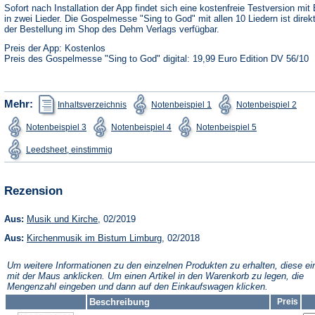
neuen
Sofort nach Installation der App findet sich eine kostenfreie Testversion mit 
Tab)
in zwei Lieder. Die Gospelmesse "Sing to God" mit allen 10 Liedern ist direk
der Bestellung im Shop des Dehm Verlags verfügbar.
Preis der App: Kostenlos
Preis des Gospelmesse "Sing to God" digital: 19,99 Euro Edition DV 56/10
(Öffnet
(Öffnet
(Öffn
Mehr:
Inhaltsverzeichnis
Notenbeispiel 1
Notenbeispiel 2
in
in
in
einem
einem
ein
(Öffnet
(Öffnet
(Öffnet
Notenbeispiel 3
Notenbeispiel 4
Notenbeispiel 5
neuen
neuen
neu
in
in
in
Tab)
Tab)
Tab)
einem
einem
einem
(Öffnet
Leedsheet, einstimmig
neuen
neuen
neuen
in
Tab)
Tab)
Tab)
einem
neuen
Tab)
Rezension
(Öffnet
Aus:
Musik und Kirche
, 02/2019
in
(Öffnet
Aus:
Kirchenmusik im Bistum Limburg
einem
, 02/2018
in
neuen
einem
Tab)
Um weitere Informationen zu den einzelnen Produkten zu erhalten, diese ei
neuen
mit der Maus anklicken. Um einen Artikel in den Warenkorb zu legen, die
Tab)
Mengenzahl eingeben und dann auf den Einkaufswagen klicken.
Beschreibung
Preis