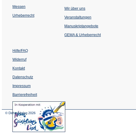
Messen
Wir über uns
Urheberrecht
(Öffnet
Veranstaltungen
in
einem
Manuskriptangebote
neuen
Tab)
GEMA & Urheberrecht
Hilfe/FAQ
Widerruf
Kontakt
Datenschutz
Impressum
Barrierefreiheit
(Öffnet
in
einem
© Dehm Verlag
2026
neuen
Tab)