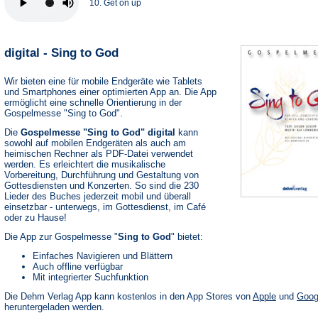
10. Get on up
digital - Sing to God
Wir bieten eine für mobile Endgeräte wie Tablets
und Smartphones einer optimierten App an. Die App
ermöglicht eine schnelle Orientierung in der
Gospelmesse "Sing to God".
Die
Gospelmesse "Sing to God" digital
kann
sowohl auf mobilen Endgeräten als auch am
heimischen Rechner als PDF-Datei verwendet
werden. Es erleichtert die musikalische
Vorbereitung, Durchführung und Gestaltung von
Gottesdiensten und Konzerten. So sind die 230
Lieder des Buches jederzeit mobil und überall
einsetzbar - unterwegs, im Gottesdienst, im Café
oder zu Hause!
Die App zur Gospelmesse "
Sing to God
" bietet:
Einfaches Navigieren und Blättern
Auch offline verfügbar
Mit integrierter Suchfunktion
(Öffnet
Die Dehm Verlag App kann kostenlos in den App Stores von
Apple
und
Goog
in
heruntergeladen werden.
einem