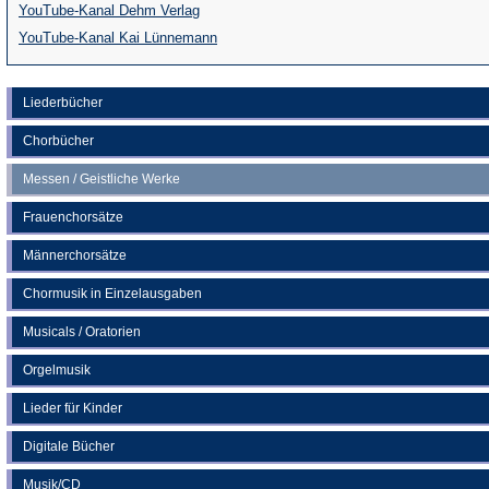
(Öffnet
YouTube-Kanal Dehm Verlag
in
(Öffnet
YouTube-Kanal Kai Lünnemann
einem
in
neuen
einem
Liederbücher
Tab)
neuen
Chorbücher
Tab)
Messen / Geistliche Werke
Frauenchorsätze
Männerchorsätze
Chormusik in Einzelausgaben
Musicals / Oratorien
Orgelmusik
Lieder für Kinder
Digitale Bücher
Musik/CD