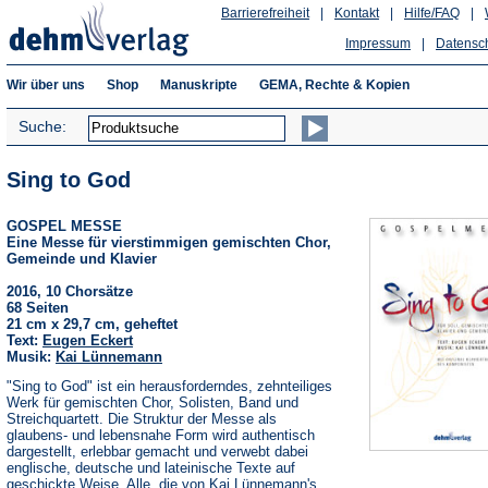
Barrierefreiheit
|
Kontakt
|
Hilfe/FAQ
|
Impressum
|
Datensc
Wir über uns
Shop
Manuskripte
GEMA, Rechte & Kopien
Suche:
Sing to God
GOSPEL MESSE
Eine Messe für vierstimmigen gemischten Chor,
Gemeinde und Klavier
2016, 10 Chorsätze
68 Seiten
21 cm x 29,7 cm, geheftet
Text:
Eugen Eckert
Musik:
Kai Lünnemann
"Sing to God" ist ein herausforderndes, zehnteiliges
Werk für gemischten Chor, Solisten, Band und
Streichquartett. Die Struktur der Messe als
glaubens- und lebensnahe Form wird authentisch
dargestellt, erlebbar gemacht und verwebt dabei
englische, deutsche und lateinische Texte auf
geschickte Weise. Alle, die von Kai Lünnemann's