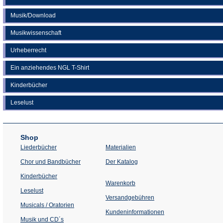
Musik/Download
Musikwissenschaft
Urheberrecht
Ein anziehendes NGL T-Shirt
Kinderbücher
Leselust
Shop
Liederbücher
Materialien
(Öffnet
Chor und Bandbücher
Der Katalog
in
einem
Kinderbücher
neuen
Warenkorb
Tab)
Leselust
Versandgebühren
Musicals / Oratorien
Kundeninformationen
Musik und CD´s