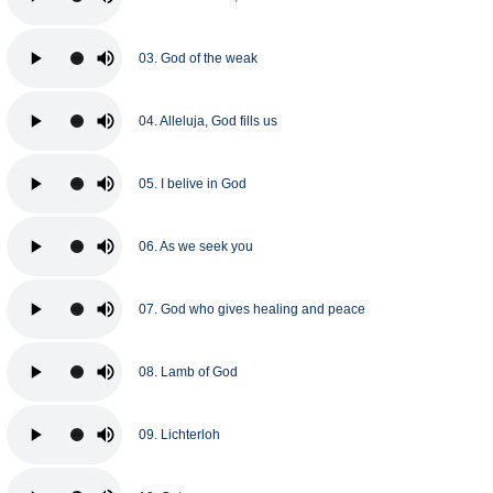
03. God of the weak
04. Alleluja, God fills us
05. I belive in God
06. As we seek you
07. God who gives healing and peace
08. Lamb of God
09. Lichterloh