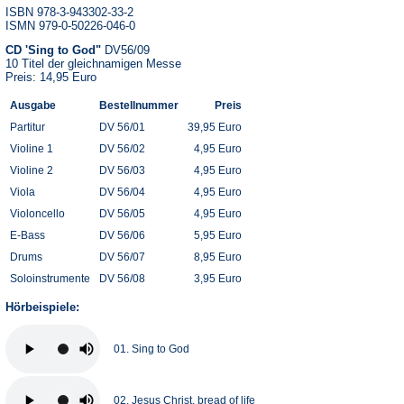
ISBN 978-3-943302-33-2
ISMN 979-0-50226-046-0
CD 'Sing to God"
DV56/09
10 Titel der gleichnamigen Messe
Preis: 14,95 Euro
Ausgabe
Bestellnummer
Preis
Partitur
DV 56/01
39,95 Euro
Violine 1
DV 56/02
4,95 Euro
Violine 2
DV 56/03
4,95 Euro
Viola
DV 56/04
4,95 Euro
Violoncello
DV 56/05
4,95 Euro
E-Bass
DV 56/06
5,95 Euro
Drums
DV 56/07
8,95 Euro
Soloinstrumente
DV 56/08
3,95 Euro
Hörbeispiele:
01. Sing to God
02. Jesus Christ, bread of life