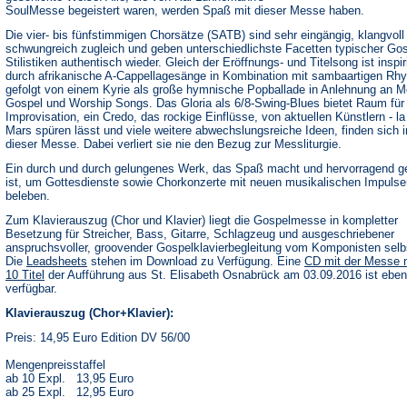
SoulMesse begeistert waren, werden Spaß mit dieser Messe haben.
Die vier- bis fünfstimmigen Chorsätze (SATB) sind sehr eingängig, klangvoll
schwungreich zugleich und geben unterschiedlichste Facetten typischer Gos
Stilistiken authentisch wieder. Gleich der Eröffnungs- und Titelsong ist inspir
durch afrikanische A-Cappellagesänge in Kombination mit sambaartigen Rh
gefolgt von einem Kyrie als große hymnische Popballade in Anlehnung an M
Gospel und Worship Songs. Das Gloria als 6/8-Swing-Blues bietet Raum für
Improvisation, ein Credo, das rockige Einflüsse, von aktuellen Künstlern - l
Mars spüren lässt und viele weitere abwechslungsreiche Ideen, finden sich i
dieser Messe. Dabei verliert sie nie den Bezug zur Messliturgie.
Ein durch und durch gelungenes Werk, das Spaß macht und hervorragend g
ist, um Gottesdienste sowie Chorkonzerte mit neuen musikalischen Impulse
beleben.
Zum Klavierauszug (Chor und Klavier) liegt die Gospelmesse in kompletter
Besetzung für Streicher, Bass, Gitarre, Schlagzeug und ausgeschriebener
anspruchsvoller, groovender Gospelklavierbegleitung vom Komponisten selbs
(Öffnet
Die
Leadsheets
stehen im Download zu Verfügung. Eine
CD mit der Messe 
in
10 Titel
der Aufführung aus St. Elisabeth Osnabrück am 03.09.2016 ist ebenf
einem
verfügbar.
neuen
Tab)
Klavierauszug (Chor+Klavier):
Preis: 14,95 Euro Edition DV 56/00
Mengenpreisstaffel
ab 10 Expl. 13,95 Euro
ab 25 Expl. 12,95 Euro