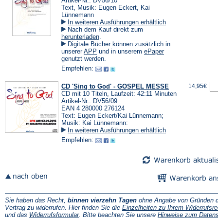
Artikel-Nr.: DV56/10
Text, Musik: Eugen Eckert, Kai
Lünnemann
In weiteren Ausführungen erhältlich
Nach dem Kauf direkt zum
(Öffnet
herunterladen
.
in
Digitale Bücher können zusätzlich in
einem
(Öffnet
(Öffnet
unserer
APP
und in unserem
ePaper
neuen
in
in
genutzt werden.
Tab)
einem
einem
Empfehlen:
neuen
neuen
Tab)
Tab)
CD 'Sing to God' - GOSPEL MESSE
14,95€
CD mit 10 Titeln, Laufzeit: 42:11 Minuten
Artikel-Nr.: DV56/09
EAN 4 280000 276124
Text: Eugen Eckert/Kai Lünnemann;
Musik: Kai Lünnemann:
In weiteren Ausführungen erhältlich
Empfehlen:
Sie haben das Recht,
binnen vierzehn Tagen
ohne Angabe von Gründen d
Vertrag zu widerrufen. Hier finden Sie die
Einzelheiten zu Ihrem Widerrufsre
(Öffnet
und das
Widerrufsformular
. Bitte beachten Sie unsere
Hinweise zum Daten