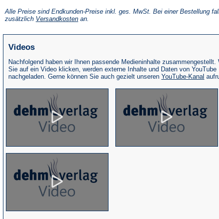
in
einem
Alle Preise sind Endkunden-Preise inkl. ges. MwSt. Bei einer Bestellung fal
neuen
(Öffnet
zusätzlich
Versandkosten
an.
Tab)
in
einem
neuen
Videos
Tab)
Nachfolgend haben wir Ihnen passende Medieninhalte zusammengestellt.
Sie auf ein Video klicken, werden externe Inhalte und Daten von YouTube
(Öffne
nachgeladen. Gerne können Sie auch gezielt unseren
YouTube-Kanal
aufr
in
eine
neue
Tab)