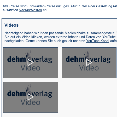
in
einem
Alle Preise sind Endkunden-Preise inkl. ges. MwSt. Bei einer Bestellung fal
neuen
(Öffnet
zusätzlich
Versandkosten
an.
Tab)
in
einem
neuen
Videos
Tab)
Nachfolgend haben wir Ihnen passende Medieninhalte zusammengestellt.
Sie auf ein Video klicken, werden externe Inhalte und Daten von YouTube
(Öffne
nachgeladen. Gerne können Sie auch gezielt unseren
YouTube-Kanal
aufr
in
eine
neue
Tab)