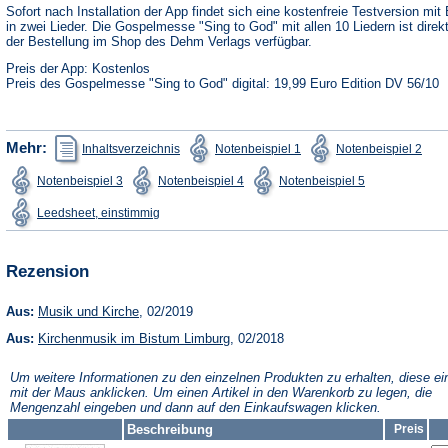
neuen
Sofort nach Installation der App findet sich eine kostenfreie Testversion mit 
Tab)
in zwei Lieder. Die Gospelmesse "Sing to God" mit allen 10 Liedern ist direk
der Bestellung im Shop des Dehm Verlags verfügbar.
Preis der App: Kostenlos
Preis des Gospelmesse "Sing to God" digital: 19,99 Euro Edition DV 56/10
(Öffnet
(Öffnet
(Öffn
Mehr:
Inhaltsverzeichnis
Notenbeispiel 1
Notenbeispiel 2
in
in
in
einem
einem
ein
(Öffnet
(Öffnet
(Öffnet
Notenbeispiel 3
Notenbeispiel 4
Notenbeispiel 5
neuen
neuen
neu
in
in
in
Tab)
Tab)
Tab)
einem
einem
einem
(Öffnet
Leedsheet, einstimmig
neuen
neuen
neuen
in
Tab)
Tab)
Tab)
einem
neuen
Tab)
Rezension
(Öffnet
Aus:
Musik und Kirche
, 02/2019
in
(Öffnet
Aus:
Kirchenmusik im Bistum Limburg
einem
, 02/2018
in
neuen
einem
Tab)
Um weitere Informationen zu den einzelnen Produkten zu erhalten, diese ei
neuen
mit der Maus anklicken. Um einen Artikel in den Warenkorb zu legen, die
Tab)
Mengenzahl eingeben und dann auf den Einkaufswagen klicken.
Beschreibung
Preis