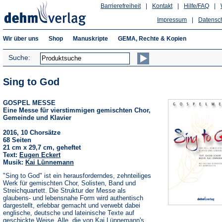
Barrierefreiheit
|
Kontakt
|
Hilfe/FAQ
|
Impressum
|
Datensc
Wir über uns
Shop
Manuskripte
GEMA, Rechte & Kopien
Suche:
Sing to God
GOSPEL MESSE
Eine Messe für vierstimmigen gemischten Chor,
Gemeinde und Klavier
2016, 10 Chorsätze
68 Seiten
21 cm x 29,7 cm, geheftet
Text:
Eugen Eckert
Musik:
Kai Lünnemann
"Sing to God" ist ein herausforderndes, zehnteiliges
Werk für gemischten Chor, Solisten, Band und
Streichquartett. Die Struktur der Messe als
glaubens- und lebensnahe Form wird authentisch
dargestellt, erlebbar gemacht und verwebt dabei
englische, deutsche und lateinische Texte auf
geschickte Weise. Alle, die von Kai Lünnemann's