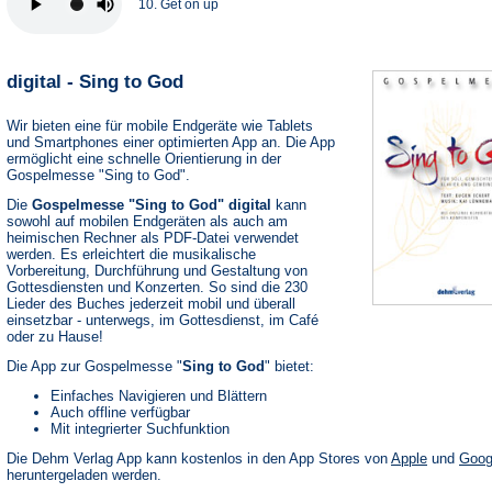
10. Get on up
digital - Sing to God
Wir bieten eine für mobile Endgeräte wie Tablets
und Smartphones einer optimierten App an. Die App
ermöglicht eine schnelle Orientierung in der
Gospelmesse "Sing to God".
Die
Gospelmesse "Sing to God" digital
kann
sowohl auf mobilen Endgeräten als auch am
heimischen Rechner als PDF-Datei verwendet
werden. Es erleichtert die musikalische
Vorbereitung, Durchführung und Gestaltung von
Gottesdiensten und Konzerten. So sind die 230
Lieder des Buches jederzeit mobil und überall
einsetzbar - unterwegs, im Gottesdienst, im Café
oder zu Hause!
Die App zur Gospelmesse "
Sing to God
" bietet:
Einfaches Navigieren und Blättern
Auch offline verfügbar
Mit integrierter Suchfunktion
(Öffnet
Die Dehm Verlag App kann kostenlos in den App Stores von
Apple
und
Goog
in
heruntergeladen werden.
einem