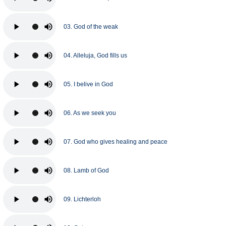
03. God of the weak
04. Alleluja, God fills us
05. I belive in God
06. As we seek you
07. God who gives healing and peace
08. Lamb of God
09. Lichterloh