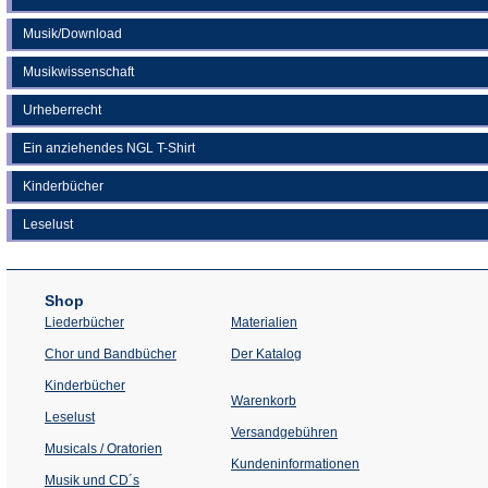
Musik/Download
Musikwissenschaft
Urheberrecht
Ein anziehendes NGL T-Shirt
Kinderbücher
Leselust
Shop
Liederbücher
Materialien
(Öffnet
Chor und Bandbücher
Der Katalog
in
einem
Kinderbücher
neuen
Warenkorb
Tab)
Leselust
Versandgebühren
Musicals / Oratorien
Kundeninformationen
Musik und CD´s