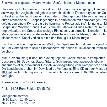
SoulMesse begeistert waren, werden Spaß mit dieser Messe haben.
Die vier- bis fünfstimmigen Chorsätze (SATB) sind sehr eingängig, klangvoll
schwungreich zugleich und geben unterschiedlichste Facetten typischer Gos
Stilistiken authentisch wieder. Gleich der Eröffnungs- und Titelsong ist inspir
durch afrikanische A-Cappellagesänge in Kombination mit sambaartigen Rh
gefolgt von einem Kyrie als große hymnische Popballade in Anlehnung an M
Gospel und Worship Songs. Das Gloria als 6/8-Swing-Blues bietet Raum für
Improvisation, ein Credo, das rockige Einflüsse, von aktuellen Künstlern - l
Mars spüren lässt und viele weitere abwechslungsreiche Ideen, finden sich i
dieser Messe. Dabei verliert sie nie den Bezug zur Messliturgie.
Ein durch und durch gelungenes Werk, das Spaß macht und hervorragend g
ist, um Gottesdienste sowie Chorkonzerte mit neuen musikalischen Impulse
beleben.
Zum Klavierauszug (Chor und Klavier) liegt die Gospelmesse in kompletter
Besetzung für Streicher, Bass, Gitarre, Schlagzeug und ausgeschriebener
anspruchsvoller, groovender Gospelklavierbegleitung vom Komponisten selbs
(Öffnet
Die
Leadsheets
stehen im Download zu Verfügung. Eine
CD mit der Messe 
in
10 Titel
der Aufführung aus St. Elisabeth Osnabrück am 03.09.2016 ist ebenf
einem
verfügbar.
neuen
Tab)
Klavierauszug (Chor+Klavier):
Preis: 14,95 Euro Edition DV 56/00
Mengenpreisstaffel
ab 10 Expl. 13,95 Euro
ab 25 Expl. 12,95 Euro