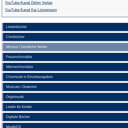
(Öffnet
YouTube-Kanal Dehm Verlag
in
(Öffnet
YouTube-Kanal Kai Lünnemann
einem
in
neuen
einem
Liederbücher
Tab)
neuen
Chorbücher
Tab)
Messen / Geistliche Werke
Frauenchorsätze
Männerchorsätze
Chormusik in Einzelausgaben
Musicals / Oratorien
Orgelmusik
Lieder für Kinder
Digitale Bücher
Musik/CD