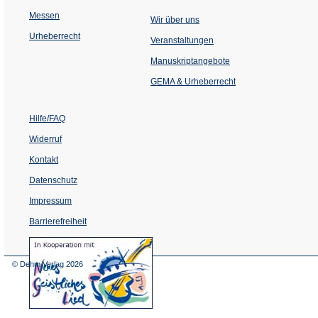
Messen
Wir über uns
Urheberrecht
(Öffnet
Veranstaltungen
in
einem
Manuskriptangebote
neuen
Tab)
GEMA & Urheberrecht
Hilfe/FAQ
Widerruf
Kontakt
Datenschutz
Impressum
Barrierefreiheit
(Öffnet
in
einem
© Dehm Verlag
2026
neuen
Tab)