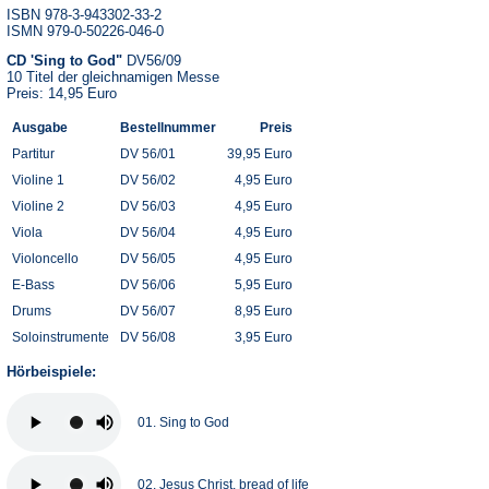
ISBN 978-3-943302-33-2
ISMN 979-0-50226-046-0
CD 'Sing to God"
DV56/09
10 Titel der gleichnamigen Messe
Preis: 14,95 Euro
Ausgabe
Bestellnummer
Preis
Partitur
DV 56/01
39,95 Euro
Violine 1
DV 56/02
4,95 Euro
Violine 2
DV 56/03
4,95 Euro
Viola
DV 56/04
4,95 Euro
Violoncello
DV 56/05
4,95 Euro
E-Bass
DV 56/06
5,95 Euro
Drums
DV 56/07
8,95 Euro
Soloinstrumente
DV 56/08
3,95 Euro
Hörbeispiele:
01. Sing to God
02. Jesus Christ, bread of life