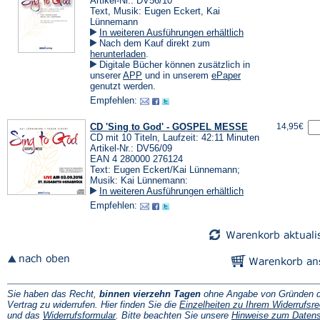
Artikel-Nr.: DV56/10
Text, Musik: Eugen Eckert, Kai
Lünnemann
In weiteren Ausführungen erhältlich
Nach dem Kauf direkt zum
(Öffnet
herunterladen
.
in
Digitale Bücher können zusätzlich in
einem
(Öffnet
(Öffnet
unserer
APP
und in unserem
ePaper
neuen
in
in
genutzt werden.
Tab)
einem
einem
Empfehlen:
neuen
neuen
Tab)
Tab)
CD 'Sing to God' - GOSPEL MESSE
14,95€
CD mit 10 Titeln, Laufzeit: 42:11 Minuten
Artikel-Nr.: DV56/09
EAN 4 280000 276124
Text: Eugen Eckert/Kai Lünnemann;
Musik: Kai Lünnemann:
In weiteren Ausführungen erhältlich
Empfehlen:
Sie haben das Recht,
binnen vierzehn Tagen
ohne Angabe von Gründen d
Vertrag zu widerrufen. Hier finden Sie die
Einzelheiten zu Ihrem Widerrufsre
(Öffnet
und das
Widerrufsformular
. Bitte beachten Sie unsere
Hinweise zum Daten