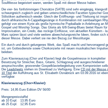
SoulMesse begeistert waren, werden Spaß mit dieser Messe haben.
Die vier- bis fünfstimmigen Chorsätze (SATB) sind sehr eingängig, klangvoll
schwungreich zugleich und geben unterschiedlichste Facetten typischer Gos
Stilistiken authentisch wieder. Gleich der Eröffnungs- und Titelsong ist inspir
durch afrikanische A-Cappellagesänge in Kombination mit sambaartigen Rh
gefolgt von einem Kyrie als große hymnische Popballade in Anlehnung an M
Gospel und Worship Songs. Das Gloria als 6/8-Swing-Blues bietet Raum für
Improvisation, ein Credo, das rockige Einflüsse, von aktuellen Künstlern - l
Mars spüren lässt und viele weitere abwechslungsreiche Ideen, finden sich i
dieser Messe. Dabei verliert sie nie den Bezug zur Messliturgie.
Ein durch und durch gelungenes Werk, das Spaß macht und hervorragend g
ist, um Gottesdienste sowie Chorkonzerte mit neuen musikalischen Impulse
beleben.
Zum Klavierauszug (Chor und Klavier) liegt die Gospelmesse in kompletter
Besetzung für Streicher, Bass, Gitarre, Schlagzeug und ausgeschriebener
anspruchsvoller, groovender Gospelklavierbegleitung vom Komponisten selbs
(Öffnet
Die
Leadsheets
stehen im Download zu Verfügung. Eine
CD mit der Messe 
in
10 Titel
der Aufführung aus St. Elisabeth Osnabrück am 03.09.2016 ist ebenf
einem
verfügbar.
neuen
Tab)
Klavierauszug (Chor+Klavier):
Preis: 14,95 Euro Edition DV 56/00
Mengenpreisstaffel
ab 10 Expl. 13,95 Euro
ab 25 Expl. 12,95 Euro