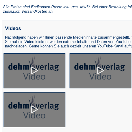
in
einem
Alle Preise sind Endkunden-Preise inkl. ges. MwSt. Bei einer Bestellung fal
neuen
(Öffnet
zusätzlich
Versandkosten
an.
Tab)
in
einem
neuen
Videos
Tab)
Nachfolgend haben wir Ihnen passende Medieninhalte zusammengestellt.
Sie auf ein Video klicken, werden externe Inhalte und Daten von YouTube
(Öffne
nachgeladen. Gerne können Sie auch gezielt unseren
YouTube-Kanal
aufr
in
eine
neue
Tab)