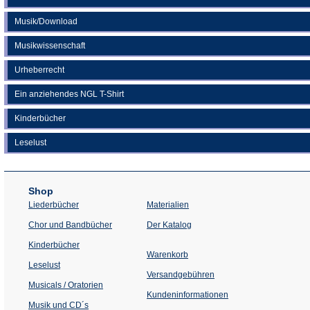
Musik/Download
Musikwissenschaft
Urheberrecht
Ein anziehendes NGL T-Shirt
Kinderbücher
Leselust
Shop
Liederbücher
Materialien
(Öffnet
Chor und Bandbücher
Der Katalog
in
einem
Kinderbücher
neuen
Warenkorb
Tab)
Leselust
Versandgebühren
Musicals / Oratorien
Kundeninformationen
Musik und CD´s