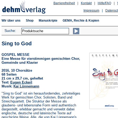
Barrierefreiheit
|
Kontakt
|
Hilfe/FAQ
|
Impressum
|
Datensc
Wir über uns
Shop
Manuskripte
GEMA, Rechte & Kopien
Suche:
Sing to God
GOSPEL MESSE
Eine Messe für vierstimmigen gemischten Chor,
Gemeinde und Klavier
2016, 10 Chorsätze
68 Seiten
21 cm x 29,7 cm, geheftet
Text:
Eugen Eckert
Musik:
Kai Lünnemann
"Sing to God" ist ein herausforderndes, zehnteiliges
Werk für gemischten Chor, Solisten, Band und
Streichquartett. Die Struktur der Messe als
glaubens- und lebensnahe Form wird authentisch
dargestellt, erlebbar gemacht und verwebt dabei
englische, deutsche und lateinische Texte auf
geschickte Weise. Alle, die von Kai Lünnemann's