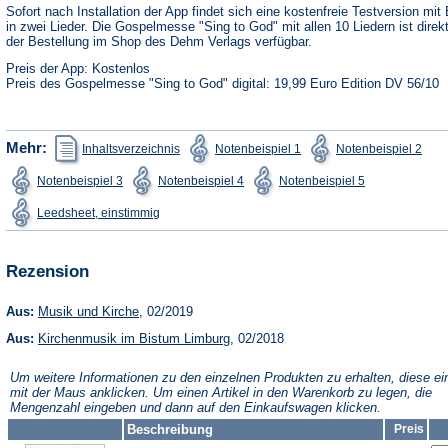
neuen
Sofort nach Installation der App findet sich eine kostenfreie Testversion mit 
Tab)
in zwei Lieder. Die Gospelmesse "Sing to God" mit allen 10 Liedern ist direk
der Bestellung im Shop des Dehm Verlags verfügbar.
Preis der App: Kostenlos
Preis des Gospelmesse "Sing to God" digital: 19,99 Euro Edition DV 56/10
(Öffnet
(Öffnet
(Öffn
Mehr:
Inhaltsverzeichnis
Notenbeispiel 1
Notenbeispiel 2
in
in
in
einem
einem
ein
(Öffnet
(Öffnet
(Öffnet
Notenbeispiel 3
Notenbeispiel 4
Notenbeispiel 5
neuen
neuen
neu
in
in
in
Tab)
Tab)
Tab)
einem
einem
einem
(Öffnet
Leedsheet, einstimmig
neuen
neuen
neuen
in
Tab)
Tab)
Tab)
einem
neuen
Tab)
Rezension
(Öffnet
Aus:
Musik und Kirche
, 02/2019
in
(Öffnet
Aus:
Kirchenmusik im Bistum Limburg
einem
, 02/2018
in
neuen
einem
Tab)
Um weitere Informationen zu den einzelnen Produkten zu erhalten, diese ei
neuen
mit der Maus anklicken. Um einen Artikel in den Warenkorb zu legen, die
Tab)
Mengenzahl eingeben und dann auf den Einkaufswagen klicken.
Beschreibung
Preis