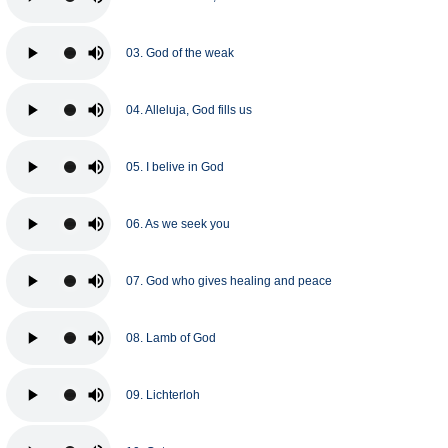
03. God of the weak
04. Alleluja, God fills us
05. I belive in God
06. As we seek you
07. God who gives healing and peace
08. Lamb of God
09. Lichterloh