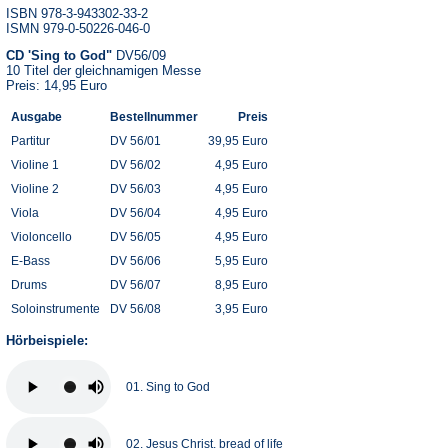
ISBN 978-3-943302-33-2
ISMN 979-0-50226-046-0
CD 'Sing to God"
DV56/09
10 Titel der gleichnamigen Messe
Preis: 14,95 Euro
Ausgabe
Bestellnummer
Preis
Partitur
DV 56/01
39,95 Euro
Violine 1
DV 56/02
4,95 Euro
Violine 2
DV 56/03
4,95 Euro
Viola
DV 56/04
4,95 Euro
Violoncello
DV 56/05
4,95 Euro
E-Bass
DV 56/06
5,95 Euro
Drums
DV 56/07
8,95 Euro
Soloinstrumente
DV 56/08
3,95 Euro
Hörbeispiele:
01. Sing to God
02. Jesus Christ, bread of life