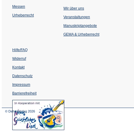
Messen
Wir über uns
Urheberrecht
(Öffnet
Veranstaltungen
in
einem
Manuskriptangebote
neuen
Tab)
GEMA & Urheberrecht
Hilfe/FAQ
Widerruf
Kontakt
Datenschutz
Impressum
Barrierefreiheit
(Öffnet
in
einem
© Dehm Verlag
2026
neuen
Tab)