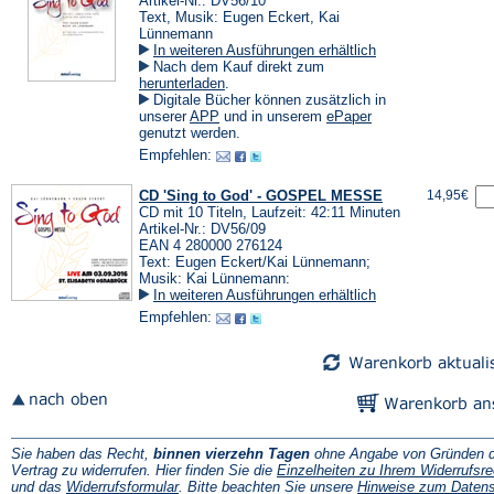
Artikel-Nr.: DV56/10
Text, Musik: Eugen Eckert, Kai
Lünnemann
In weiteren Ausführungen erhältlich
Nach dem Kauf direkt zum
(Öffnet
herunterladen
.
in
Digitale Bücher können zusätzlich in
einem
(Öffnet
(Öffnet
unserer
APP
und in unserem
ePaper
neuen
in
in
genutzt werden.
Tab)
einem
einem
Empfehlen:
neuen
neuen
Tab)
Tab)
CD 'Sing to God' - GOSPEL MESSE
14,95€
CD mit 10 Titeln, Laufzeit: 42:11 Minuten
Artikel-Nr.: DV56/09
EAN 4 280000 276124
Text: Eugen Eckert/Kai Lünnemann;
Musik: Kai Lünnemann:
In weiteren Ausführungen erhältlich
Empfehlen:
Sie haben das Recht,
binnen vierzehn Tagen
ohne Angabe von Gründen d
Vertrag zu widerrufen. Hier finden Sie die
Einzelheiten zu Ihrem Widerrufsre
(Öffnet
und das
Widerrufsformular
. Bitte beachten Sie unsere
Hinweise zum Daten