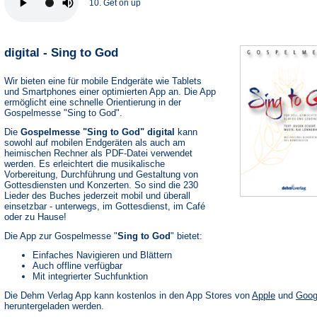
10. Get on up
digital - Sing to God
Wir bieten eine für mobile Endgeräte wie Tablets
und Smartphones einer optimierten App an. Die App
ermöglicht eine schnelle Orientierung in der
Gospelmesse "Sing to God".
Die
Gospelmesse "Sing to God" digital
kann
sowohl auf mobilen Endgeräten als auch am
heimischen Rechner als PDF-Datei verwendet
werden. Es erleichtert die musikalische
Vorbereitung, Durchführung und Gestaltung von
Gottesdiensten und Konzerten. So sind die 230
Lieder des Buches jederzeit mobil und überall
einsetzbar - unterwegs, im Gottesdienst, im Café
oder zu Hause!
Die App zur Gospelmesse "
Sing to God
" bietet:
Einfaches Navigieren und Blättern
Auch offline verfügbar
Mit integrierter Suchfunktion
(Öffnet
Die Dehm Verlag App kann kostenlos in den App Stores von
Apple
und
Goog
in
heruntergeladen werden.
einem