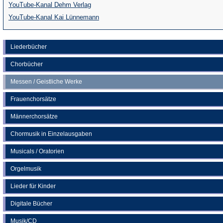
(Öffnet
YouTube-Kanal Dehm Verlag
in
(Öffnet
YouTube-Kanal Kai Lünnemann
einem
in
neuen
einem
Liederbücher
Tab)
neuen
Chorbücher
Tab)
Messen / Geistliche Werke
Frauenchorsätze
Männerchorsätze
Chormusik in Einzelausgaben
Musicals / Oratorien
Orgelmusik
Lieder für Kinder
Digitale Bücher
Musik/CD