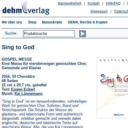
Barrierefreiheit
|
Kontakt
|
Hilfe/FAQ
|
Impressum
|
Datensc
Wir über uns
Shop
Manuskripte
GEMA, Rechte & Kopien
Suche:
Sing to God
GOSPEL MESSE
Eine Messe für vierstimmigen gemischten Chor,
Gemeinde und Klavier
2016, 10 Chorsätze
68 Seiten
21 cm x 29,7 cm, geheftet
Text:
Eugen Eckert
Musik:
Kai Lünnemann
"Sing to God" ist ein herausforderndes, zehnteiliges
Werk für gemischten Chor, Solisten, Band und
Streichquartett. Die Struktur der Messe als
glaubens- und lebensnahe Form wird authentisch
dargestellt, erlebbar gemacht und verwebt dabei
englische, deutsche und lateinische Texte auf
geschickte Weise. Alle, die von Kai Lünnemann's