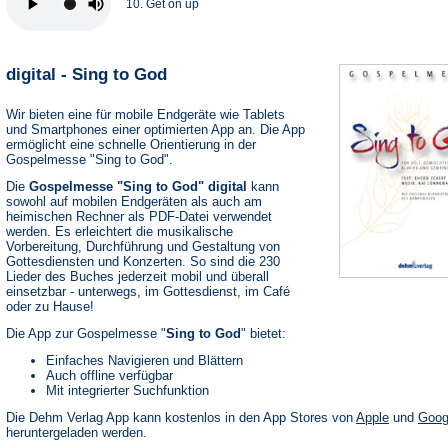
10. Get on up
digital - Sing to God
Wir bieten eine für mobile Endgeräte wie Tablets
und Smartphones einer optimierten App an. Die App
ermöglicht eine schnelle Orientierung in der
Gospelmesse "Sing to God".
Die
Gospelmesse "Sing to God" digital
kann
sowohl auf mobilen Endgeräten als auch am
heimischen Rechner als PDF-Datei verwendet
werden. Es erleichtert die musikalische
Vorbereitung, Durchführung und Gestaltung von
Gottesdiensten und Konzerten. So sind die 230
Lieder des Buches jederzeit mobil und überall
einsetzbar - unterwegs, im Gottesdienst, im Café
oder zu Hause!
Die App zur Gospelmesse "
Sing to God
" bietet:
Einfaches Navigieren und Blättern
Auch offline verfügbar
Mit integrierter Suchfunktion
(Öffnet
Die Dehm Verlag App kann kostenlos in den App Stores von
Apple
und
Goog
in
heruntergeladen werden.
einem