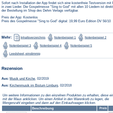
neuen
Sofort nach Installation der App findet sich eine kostenfreie Testversion mit 
Tab)
in zwei Lieder. Die Gospelmesse "Sing to God" mit allen 10 Liedern ist direk
der Bestellung im Shop des Dehm Verlags verfügbar.
Preis der App: Kostenlos
Preis des Gospelmesse "Sing to God" digital: 19,99 Euro Edition DV 56/10
(Öffnet
(Öffnet
(Öffn
Mehr:
Inhaltsverzeichnis
Notenbeispiel 1
Notenbeispiel 2
in
in
in
einem
einem
ein
(Öffnet
(Öffnet
(Öffnet
Notenbeispiel 3
Notenbeispiel 4
Notenbeispiel 5
neuen
neuen
neu
in
in
in
Tab)
Tab)
Tab)
einem
einem
einem
(Öffnet
Leedsheet, einstimmig
neuen
neuen
neuen
in
Tab)
Tab)
Tab)
einem
neuen
Tab)
Rezension
(Öffnet
Aus:
Musik und Kirche
, 02/2019
in
(Öffnet
Aus:
Kirchenmusik im Bistum Limburg
einem
, 02/2018
in
neuen
einem
Tab)
Um weitere Informationen zu den einzelnen Produkten zu erhalten, diese ei
neuen
mit der Maus anklicken. Um einen Artikel in den Warenkorb zu legen, die
Tab)
Mengenzahl eingeben und dann auf den Einkaufswagen klicken.
Beschreibung
Preis