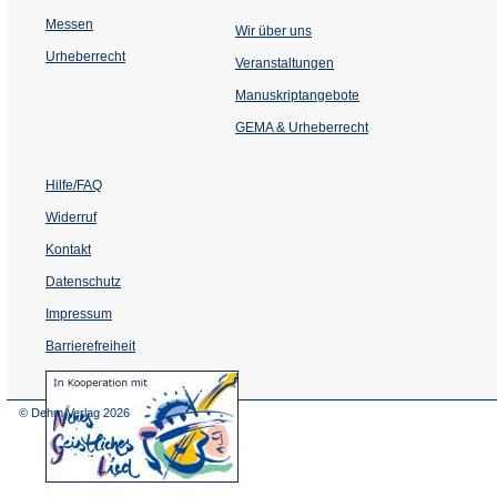
Messen
Wir über uns
Urheberrecht
(Öffnet
Veranstaltungen
in
einem
Manuskriptangebote
neuen
Tab)
GEMA & Urheberrecht
Hilfe/FAQ
Widerruf
Kontakt
Datenschutz
Impressum
Barrierefreiheit
(Öffnet
in
einem
© Dehm Verlag
2026
neuen
Tab)