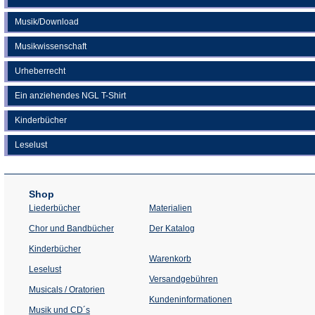
Musik/Download
Musikwissenschaft
Urheberrecht
Ein anziehendes NGL T-Shirt
Kinderbücher
Leselust
Shop
Liederbücher
Materialien
(Öffnet
Chor und Bandbücher
Der Katalog
in
einem
Kinderbücher
neuen
Warenkorb
Tab)
Leselust
Versandgebühren
Musicals / Oratorien
Kundeninformationen
Musik und CD´s