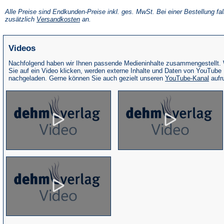
in
einem
Alle Preise sind Endkunden-Preise inkl. ges. MwSt. Bei einer Bestellung fal
neuen
(Öffnet
zusätzlich
Versandkosten
an.
Tab)
in
einem
neuen
Videos
Tab)
Nachfolgend haben wir Ihnen passende Medieninhalte zusammengestellt.
Sie auf ein Video klicken, werden externe Inhalte und Daten von YouTube
(Öffne
nachgeladen. Gerne können Sie auch gezielt unseren
YouTube-Kanal
aufr
in
eine
neue
Tab)