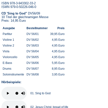
ISBN 978-3-943302-33-2
ISMN 979-0-50226-046-0
CD 'Sing to God"
DV56/09
10 Titel der gleichnamigen Messe
Preis: 14,95 Euro
Ausgabe
Bestellnummer
Preis
Partitur
DV 56/01
39,95 Euro
Violine 1
DV 56/02
4,95 Euro
Violine 2
DV 56/03
4,95 Euro
Viola
DV 56/04
4,95 Euro
Violoncello
DV 56/05
4,95 Euro
E-Bass
DV 56/06
5,95 Euro
Drums
DV 56/07
8,95 Euro
Soloinstrumente
DV 56/08
3,95 Euro
Hörbeispiele:
01. Sing to God
02. Jesus Christ, bread of life