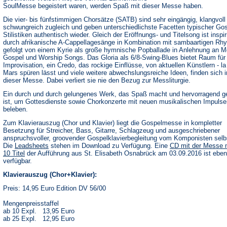
SoulMesse begeistert waren, werden Spaß mit dieser Messe haben.
Die vier- bis fünfstimmigen Chorsätze (SATB) sind sehr eingängig, klangvoll
schwungreich zugleich und geben unterschiedlichste Facetten typischer Gos
Stilistiken authentisch wieder. Gleich der Eröffnungs- und Titelsong ist inspir
durch afrikanische A-Cappellagesänge in Kombination mit sambaartigen Rh
gefolgt von einem Kyrie als große hymnische Popballade in Anlehnung an M
Gospel und Worship Songs. Das Gloria als 6/8-Swing-Blues bietet Raum für
Improvisation, ein Credo, das rockige Einflüsse, von aktuellen Künstlern - l
Mars spüren lässt und viele weitere abwechslungsreiche Ideen, finden sich i
dieser Messe. Dabei verliert sie nie den Bezug zur Messliturgie.
Ein durch und durch gelungenes Werk, das Spaß macht und hervorragend g
ist, um Gottesdienste sowie Chorkonzerte mit neuen musikalischen Impulse
beleben.
Zum Klavierauszug (Chor und Klavier) liegt die Gospelmesse in kompletter
Besetzung für Streicher, Bass, Gitarre, Schlagzeug und ausgeschriebener
anspruchsvoller, groovender Gospelklavierbegleitung vom Komponisten selbs
(Öffnet
Die
Leadsheets
stehen im Download zu Verfügung. Eine
CD mit der Messe 
in
10 Titel
der Aufführung aus St. Elisabeth Osnabrück am 03.09.2016 ist ebenf
einem
verfügbar.
neuen
Tab)
Klavierauszug (Chor+Klavier):
Preis: 14,95 Euro Edition DV 56/00
Mengenpreisstaffel
ab 10 Expl. 13,95 Euro
ab 25 Expl. 12,95 Euro