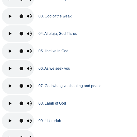
03. God of the weak
04. Alleluja, God fills us
05. I belive in God
06. As we seek you
07. God who gives healing and peace
08. Lamb of God
09. Lichterloh