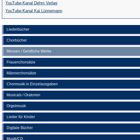
(Öffnet
YouTube-Kanal Dehm Verlag
in
(Öffnet
YouTube-Kanal Kai Lünnemann
einem
in
neuen
einem
Liederbücher
Tab)
neuen
Chorbücher
Tab)
Messen / Geistliche Werke
Frauenchorsätze
Männerchorsätze
Chormusik in Einzelausgaben
Musicals / Oratorien
Orgelmusik
Lieder für Kinder
Digitale Bücher
Musik/CD