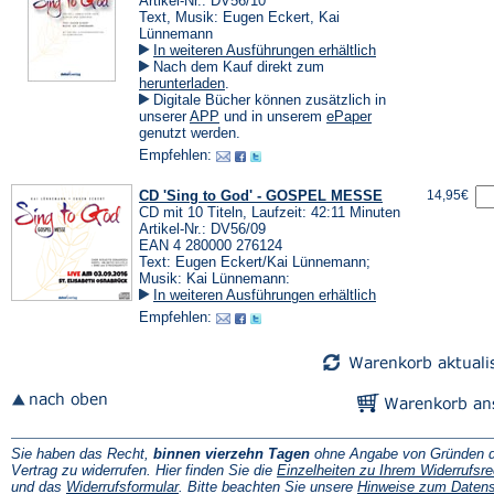
Artikel-Nr.: DV56/10
Text, Musik: Eugen Eckert, Kai
Lünnemann
In weiteren Ausführungen erhältlich
Nach dem Kauf direkt zum
(Öffnet
herunterladen
.
in
Digitale Bücher können zusätzlich in
einem
(Öffnet
(Öffnet
unserer
APP
und in unserem
ePaper
neuen
in
in
genutzt werden.
Tab)
einem
einem
Empfehlen:
neuen
neuen
Tab)
Tab)
CD 'Sing to God' - GOSPEL MESSE
14,95€
CD mit 10 Titeln, Laufzeit: 42:11 Minuten
Artikel-Nr.: DV56/09
EAN 4 280000 276124
Text: Eugen Eckert/Kai Lünnemann;
Musik: Kai Lünnemann:
In weiteren Ausführungen erhältlich
Empfehlen:
Sie haben das Recht,
binnen vierzehn Tagen
ohne Angabe von Gründen d
Vertrag zu widerrufen. Hier finden Sie die
Einzelheiten zu Ihrem Widerrufsre
(Öffnet
und das
Widerrufsformular
. Bitte beachten Sie unsere
Hinweise zum Daten