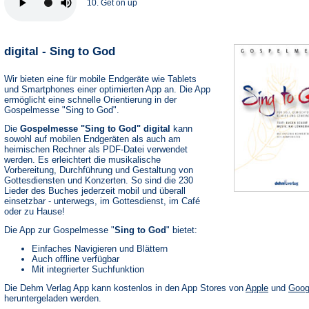
10. Get on up
digital - Sing to God
Wir bieten eine für mobile Endgeräte wie Tablets
und Smartphones einer optimierten App an. Die App
ermöglicht eine schnelle Orientierung in der
Gospelmesse "Sing to God".
Die
Gospelmesse "Sing to God" digital
kann
sowohl auf mobilen Endgeräten als auch am
heimischen Rechner als PDF-Datei verwendet
werden. Es erleichtert die musikalische
Vorbereitung, Durchführung und Gestaltung von
Gottesdiensten und Konzerten. So sind die 230
Lieder des Buches jederzeit mobil und überall
einsetzbar - unterwegs, im Gottesdienst, im Café
oder zu Hause!
Die App zur Gospelmesse "
Sing to God
" bietet:
Einfaches Navigieren und Blättern
Auch offline verfügbar
Mit integrierter Suchfunktion
(Öffnet
Die Dehm Verlag App kann kostenlos in den App Stores von
Apple
und
Goog
in
heruntergeladen werden.
einem