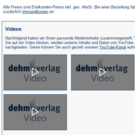
in
einem
Alle Preise sind Endkunden-Preise inkl. ges. MwSt. Bei einer Bestellung fal
neuen
(Öffnet
zusätzlich
Versandkosten
an.
Tab)
in
einem
neuen
Videos
Tab)
Nachfolgend haben wir Ihnen passende Medieninhalte zusammengestellt.
Sie auf ein Video klicken, werden externe Inhalte und Daten von YouTube
(Öffne
nachgeladen. Gerne können Sie auch gezielt unseren
YouTube-Kanal
aufr
in
eine
neue
Tab)