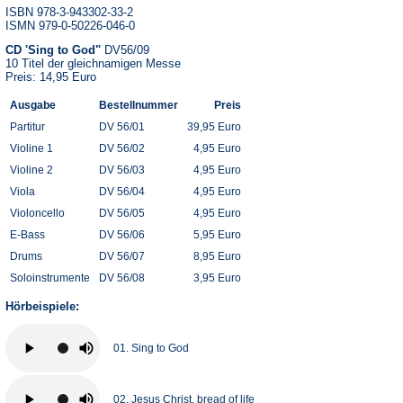
ISBN 978-3-943302-33-2
ISMN 979-0-50226-046-0
CD 'Sing to God"
DV56/09
10 Titel der gleichnamigen Messe
Preis: 14,95 Euro
Ausgabe
Bestellnummer
Preis
Partitur
DV 56/01
39,95 Euro
Violine 1
DV 56/02
4,95 Euro
Violine 2
DV 56/03
4,95 Euro
Viola
DV 56/04
4,95 Euro
Violoncello
DV 56/05
4,95 Euro
E-Bass
DV 56/06
5,95 Euro
Drums
DV 56/07
8,95 Euro
Soloinstrumente
DV 56/08
3,95 Euro
Hörbeispiele:
01. Sing to God
02. Jesus Christ, bread of life