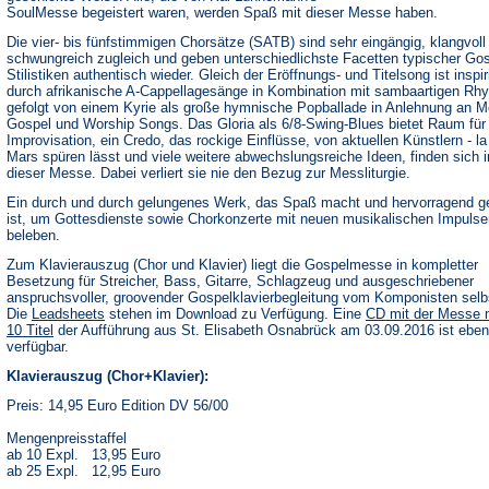
SoulMesse begeistert waren, werden Spaß mit dieser Messe haben.
Die vier- bis fünfstimmigen Chorsätze (SATB) sind sehr eingängig, klangvoll
schwungreich zugleich und geben unterschiedlichste Facetten typischer Gos
Stilistiken authentisch wieder. Gleich der Eröffnungs- und Titelsong ist inspir
durch afrikanische A-Cappellagesänge in Kombination mit sambaartigen Rh
gefolgt von einem Kyrie als große hymnische Popballade in Anlehnung an M
Gospel und Worship Songs. Das Gloria als 6/8-Swing-Blues bietet Raum für
Improvisation, ein Credo, das rockige Einflüsse, von aktuellen Künstlern - l
Mars spüren lässt und viele weitere abwechslungsreiche Ideen, finden sich i
dieser Messe. Dabei verliert sie nie den Bezug zur Messliturgie.
Ein durch und durch gelungenes Werk, das Spaß macht und hervorragend g
ist, um Gottesdienste sowie Chorkonzerte mit neuen musikalischen Impulse
beleben.
Zum Klavierauszug (Chor und Klavier) liegt die Gospelmesse in kompletter
Besetzung für Streicher, Bass, Gitarre, Schlagzeug und ausgeschriebener
anspruchsvoller, groovender Gospelklavierbegleitung vom Komponisten selbs
(Öffnet
Die
Leadsheets
stehen im Download zu Verfügung. Eine
CD mit der Messe 
in
10 Titel
der Aufführung aus St. Elisabeth Osnabrück am 03.09.2016 ist ebenf
einem
verfügbar.
neuen
Tab)
Klavierauszug (Chor+Klavier):
Preis: 14,95 Euro Edition DV 56/00
Mengenpreisstaffel
ab 10 Expl. 13,95 Euro
ab 25 Expl. 12,95 Euro