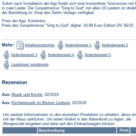
neuen
Sofort nach Installation der App findet sich eine kostenfreie Testversion mit 
Tab)
in zwei Lieder. Die Gospelmesse "Sing to God" mit allen 10 Liedern ist direk
der Bestellung im Shop des Dehm Verlags verfügbar.
Preis der App: Kostenlos
Preis des Gospelmesse "Sing to God" digital: 19,99 Euro Edition DV 56/10
(Öffnet
(Öffnet
(Öffn
Mehr:
Inhaltsverzeichnis
Notenbeispiel 1
Notenbeispiel 2
in
in
in
einem
einem
ein
(Öffnet
(Öffnet
(Öffnet
Notenbeispiel 3
Notenbeispiel 4
Notenbeispiel 5
neuen
neuen
neu
in
in
in
Tab)
Tab)
Tab)
einem
einem
einem
(Öffnet
Leedsheet, einstimmig
neuen
neuen
neuen
in
Tab)
Tab)
Tab)
einem
neuen
Tab)
Rezension
(Öffnet
Aus:
Musik und Kirche
, 02/2019
in
(Öffnet
Aus:
Kirchenmusik im Bistum Limburg
einem
, 02/2018
in
neuen
einem
Tab)
Um weitere Informationen zu den einzelnen Produkten zu erhalten, diese ei
neuen
mit der Maus anklicken. Um einen Artikel in den Warenkorb zu legen, die
Tab)
Mengenzahl eingeben und dann auf den Einkaufswagen klicken.
Beschreibung
Preis