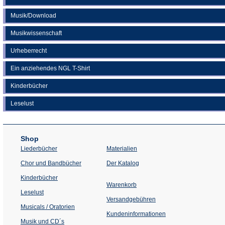
Musik/Download
Musikwissenschaft
Urheberrecht
Ein anziehendes NGL T-Shirt
Kinderbücher
Leselust
Shop
Liederbücher
Materialien
(Öffnet
Chor und Bandbücher
Der Katalog
in
einem
Kinderbücher
neuen
Warenkorb
Tab)
Leselust
Versandgebühren
Musicals / Oratorien
Kundeninformationen
Musik und CD´s