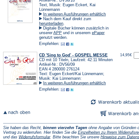
Artikel-Nr.: DV56/10
Text, Musik: Eugen Eckert, Kai
Lünnemann
In weiteren Ausführungen erhältlich
Nach dem Kauf direkt zum
(Öffnet
herunterladen
.
in
Digitale Bücher können zusätzlich in
einem
(Öffnet
(Öffnet
unserer
APP
und in unserem
ePaper
neuen
in
in
genutzt werden.
Tab)
einem
einem
Empfehlen:
neuen
neuen
Tab)
Tab)
CD 'Sing to God' - GOSPEL MESSE
14,95€
CD mit 10 Titeln, Laufzeit: 42:11 Minuten
Artikel-Nr.: DV56/09
EAN 4 280000 276124
Text: Eugen Eckert/Kai Lünnemann;
Musik: Kai Lünnemann:
In weiteren Ausführungen erhältlich
Empfehlen:
Sie haben das Recht,
binnen vierzehn Tagen
ohne Angabe von Gründen d
Vertrag zu widerrufen. Hier finden Sie die
Einzelheiten zu Ihrem Widerrufsre
(Öffnet
und das
Widerrufsformular
. Bitte beachten Sie unsere
Hinweise zum Daten