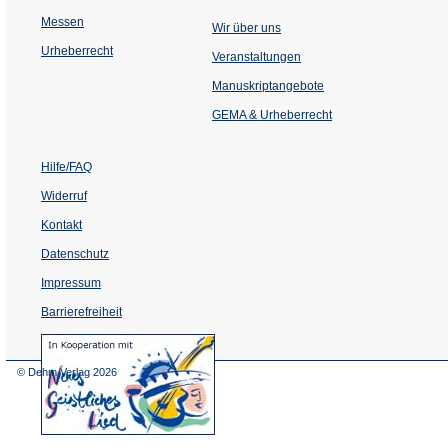
Messen
Wir über uns
Urheberrecht
(Öffnet
Veranstaltungen
in
einem
Manuskriptangebote
neuen
Tab)
GEMA & Urheberrecht
Hilfe/FAQ
Widerruf
Kontakt
Datenschutz
Impressum
Barrierefreiheit
(Öffnet
in
einem
© Dehm Verlag
2026
neuen
Tab)