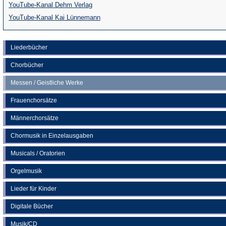
(Öffnet
YouTube-Kanal Dehm Verlag
in
(Öffnet
YouTube-Kanal Kai Lünnemann
einem
in
neuen
einem
Liederbücher
Tab)
neuen
Chorbücher
Tab)
Messen / Geistliche Werke
Frauenchorsätze
Männerchorsätze
Chormusik in Einzelausgaben
Musicals / Oratorien
Orgelmusik
Lieder für Kinder
Digitale Bücher
Musik/CD