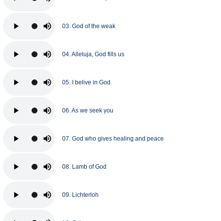
03. God of the weak
04. Alleluja, God fills us
05. I belive in God
06. As we seek you
07. God who gives healing and peace
08. Lamb of God
09. Lichterloh