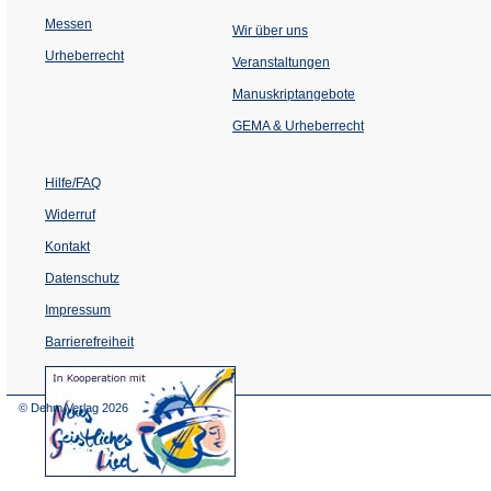
Messen
Wir über uns
Urheberrecht
(Öffnet
Veranstaltungen
in
einem
Manuskriptangebote
neuen
Tab)
GEMA & Urheberrecht
Hilfe/FAQ
Widerruf
Kontakt
Datenschutz
Impressum
Barrierefreiheit
(Öffnet
in
einem
© Dehm Verlag
2026
neuen
Tab)