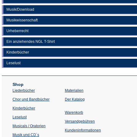
Musik/Download
Musikwissenschaft
Urheberrecht
Ein anziehendes NGL T-Shirt
Kinderbücher
Leselust
Shop
Liederbücher
Materialien
(Öffnet
Chor und Bandbücher
Der Katalog
in
einem
Kinderbücher
neuen
Warenkorb
Tab)
Leselust
Versandgebühren
Musicals / Oratorien
Kundeninformationen
Musik und CD´s