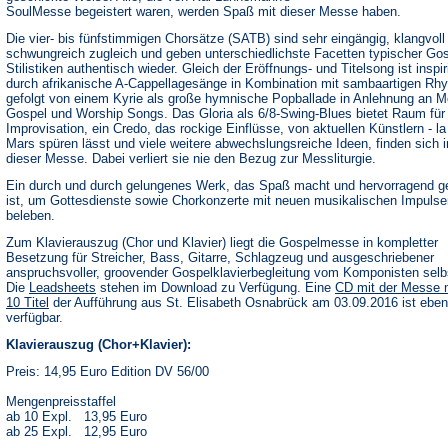
SoulMesse begeistert waren, werden Spaß mit dieser Messe haben.
Die vier- bis fünfstimmigen Chorsätze (SATB) sind sehr eingängig, klangvoll
schwungreich zugleich und geben unterschiedlichste Facetten typischer Gos
Stilistiken authentisch wieder. Gleich der Eröffnungs- und Titelsong ist inspir
durch afrikanische A-Cappellagesänge in Kombination mit sambaartigen Rh
gefolgt von einem Kyrie als große hymnische Popballade in Anlehnung an M
Gospel und Worship Songs. Das Gloria als 6/8-Swing-Blues bietet Raum für
Improvisation, ein Credo, das rockige Einflüsse, von aktuellen Künstlern - l
Mars spüren lässt und viele weitere abwechslungsreiche Ideen, finden sich i
dieser Messe. Dabei verliert sie nie den Bezug zur Messliturgie.
Ein durch und durch gelungenes Werk, das Spaß macht und hervorragend g
ist, um Gottesdienste sowie Chorkonzerte mit neuen musikalischen Impulse
beleben.
Zum Klavierauszug (Chor und Klavier) liegt die Gospelmesse in kompletter
Besetzung für Streicher, Bass, Gitarre, Schlagzeug und ausgeschriebener
anspruchsvoller, groovender Gospelklavierbegleitung vom Komponisten selbs
(Öffnet
Die
Leadsheets
stehen im Download zu Verfügung. Eine
CD mit der Messe 
in
10 Titel
der Aufführung aus St. Elisabeth Osnabrück am 03.09.2016 ist ebenf
einem
verfügbar.
neuen
Tab)
Klavierauszug (Chor+Klavier):
Preis: 14,95 Euro Edition DV 56/00
Mengenpreisstaffel
ab 10 Expl. 13,95 Euro
ab 25 Expl. 12,95 Euro