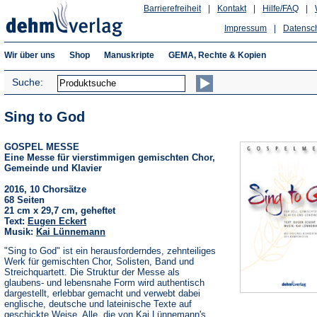
Barrierefreiheit
|
Kontakt
|
Hilfe/FAQ
|
Impressum
|
Datensc
Wir über uns
Shop
Manuskripte
GEMA, Rechte & Kopien
Suche:
Sing to God
GOSPEL MESSE
Eine Messe für vierstimmigen gemischten Chor,
Gemeinde und Klavier
2016, 10 Chorsätze
68 Seiten
21 cm x 29,7 cm, geheftet
Text:
Eugen Eckert
Musik:
Kai Lünnemann
"Sing to God" ist ein herausforderndes, zehnteiliges
Werk für gemischten Chor, Solisten, Band und
Streichquartett. Die Struktur der Messe als
glaubens- und lebensnahe Form wird authentisch
dargestellt, erlebbar gemacht und verwebt dabei
englische, deutsche und lateinische Texte auf
geschickte Weise. Alle, die von Kai Lünnemann's