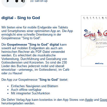
10. Get on up
digital - Sing to God
Wir bieten eine für mobile Endgeräte wie Tablets
und Smartphones einer optimierten App an. Die App
ermöglicht eine schnelle Orientierung in der
Gospelmesse "Sing to God".
Die
Gospelmesse "Sing to God" digital
kann
sowohl auf mobilen Endgeräten als auch am
heimischen Rechner als PDF-Datei verwendet
werden. Es erleichtert die musikalische
Vorbereitung, Durchführung und Gestaltung von
Gottesdiensten und Konzerten. So sind die 230
Lieder des Buches jederzeit mobil und überall
einsetzbar - unterwegs, im Gottesdienst, im Café
oder zu Hause!
Die App zur Gospelmesse "
Sing to God
" bietet:
Einfaches Navigieren und Blättern
Auch offline verfügbar
Mit integrierter Suchfunktion
(Öffnet
Die Dehm Verlag App kann kostenlos in den App Stores von
Apple
und
Goog
in
heruntergeladen werden.
einem