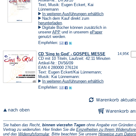
Artikel-Nr.: DV56/10
Text, Musik: Eugen Eckert, Kai
Lünnemann
In weiteren Ausführungen erhältlich
Nach dem Kauf direkt zum
(Öffnet
herunterladen
.
in
Digitale Bücher können zusätzlich in
einem
(Öffnet
(Öffnet
unserer
APP
und in unserem
ePaper
neuen
in
in
genutzt werden.
Tab)
einem
einem
Empfehlen:
neuen
neuen
Tab)
Tab)
CD 'Sing to God' - GOSPEL MESSE
14,95€
CD mit 10 Titeln, Laufzeit: 42:11 Minuten
Artikel-Nr.: DV56/09
EAN 4 280000 276124
Text: Eugen Eckert/Kai Lünnemann;
Musik: Kai Lünnemann:
In weiteren Ausführungen erhältlich
Empfehlen:
Sie haben das Recht,
binnen vierzehn Tagen
ohne Angabe von Gründen d
Vertrag zu widerrufen. Hier finden Sie die
Einzelheiten zu Ihrem Widerrufsre
(Öffnet
und das
Widerrufsformular
. Bitte beachten Sie unsere
Hinweise zum Daten