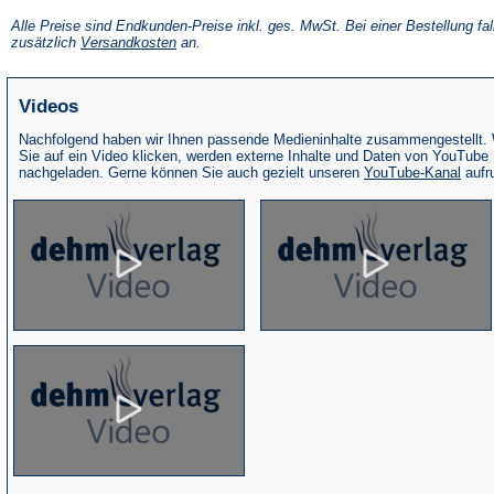
in
einem
Alle Preise sind Endkunden-Preise inkl. ges. MwSt. Bei einer Bestellung fal
neuen
(Öffnet
zusätzlich
Versandkosten
an.
Tab)
in
einem
neuen
Videos
Tab)
Nachfolgend haben wir Ihnen passende Medieninhalte zusammengestellt.
Sie auf ein Video klicken, werden externe Inhalte und Daten von YouTube
(Öffne
nachgeladen. Gerne können Sie auch gezielt unseren
YouTube-Kanal
aufr
in
eine
neue
Tab)