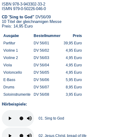
ISBN 978-3-943302-33-2
ISMN 979-0-50226-046-0
CD 'Sing to God"
DV56/09
10 Titel der gleichnamigen Messe
Preis: 14,95 Euro
Ausgabe
Bestellnummer
Preis
Partitur
DV 56/01
39,95 Euro
Violine 1
DV 56/02
4,95 Euro
Violine 2
DV 56/03
4,95 Euro
Viola
DV 56/04
4,95 Euro
Violoncello
DV 56/05
4,95 Euro
E-Bass
DV 56/06
5,95 Euro
Drums
DV 56/07
8,95 Euro
Soloinstrumente
DV 56/08
3,95 Euro
Hörbeispiele:
01. Sing to God
02. Jesus Christ, bread of life