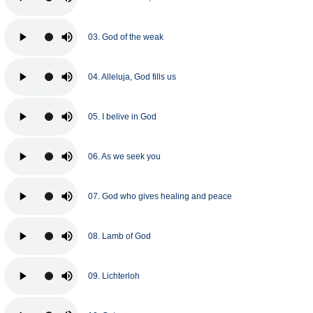
03. God of the weak
04. Alleluja, God fills us
05. I belive in God
06. As we seek you
07. God who gives healing and peace
08. Lamb of God
09. Lichterloh