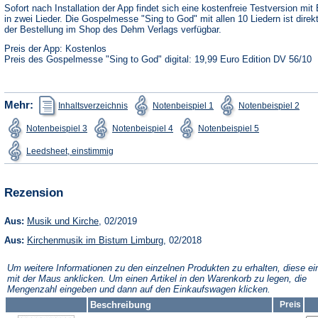
neuen
Sofort nach Installation der App findet sich eine kostenfreie Testversion mit 
Tab)
in zwei Lieder. Die Gospelmesse "Sing to God" mit allen 10 Liedern ist direk
der Bestellung im Shop des Dehm Verlags verfügbar.
Preis der App: Kostenlos
Preis des Gospelmesse "Sing to God" digital: 19,99 Euro Edition DV 56/10
(Öffnet
(Öffnet
(Öffn
Mehr:
Inhaltsverzeichnis
Notenbeispiel 1
Notenbeispiel 2
in
in
in
einem
einem
ein
(Öffnet
(Öffnet
(Öffnet
Notenbeispiel 3
Notenbeispiel 4
Notenbeispiel 5
neuen
neuen
neu
in
in
in
Tab)
Tab)
Tab)
einem
einem
einem
(Öffnet
Leedsheet, einstimmig
neuen
neuen
neuen
in
Tab)
Tab)
Tab)
einem
neuen
Tab)
Rezension
(Öffnet
Aus:
Musik und Kirche
, 02/2019
in
(Öffnet
Aus:
Kirchenmusik im Bistum Limburg
einem
, 02/2018
in
neuen
einem
Tab)
Um weitere Informationen zu den einzelnen Produkten zu erhalten, diese ei
neuen
mit der Maus anklicken. Um einen Artikel in den Warenkorb zu legen, die
Tab)
Mengenzahl eingeben und dann auf den Einkaufswagen klicken.
Beschreibung
Preis