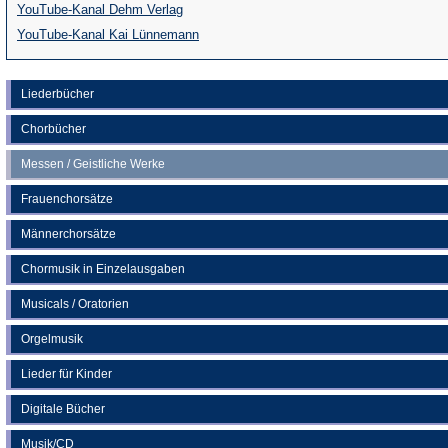
(Öffnet
YouTube-Kanal Dehm Verlag
in
(Öffnet
YouTube-Kanal Kai Lünnemann
einem
in
neuen
einem
Liederbücher
Tab)
neuen
Chorbücher
Tab)
Messen / Geistliche Werke
Frauenchorsätze
Männerchorsätze
Chormusik in Einzelausgaben
Musicals / Oratorien
Orgelmusik
Lieder für Kinder
Digitale Bücher
Musik/CD