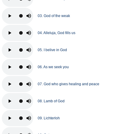
03. God of the weak
04. Alleluja, God fills us
05. I belive in God
06. As we seek you
07. God who gives healing and peace
08. Lamb of God
09. Lichterloh