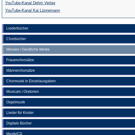
(Öffnet
YouTube-Kanal Dehm Verlag
in
(Öffnet
YouTube-Kanal Kai Lünnemann
einem
in
neuen
einem
Liederbücher
Tab)
neuen
Chorbücher
Tab)
Messen / Geistliche Werke
Frauenchorsätze
Männerchorsätze
Chormusik in Einzelausgaben
Musicals / Oratorien
Orgelmusik
Lieder für Kinder
Digitale Bücher
Musik/CD