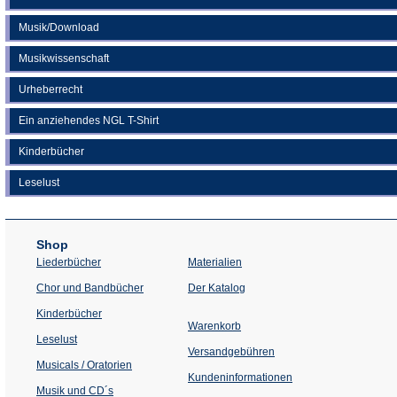
Musik/Download
Musikwissenschaft
Urheberrecht
Ein anziehendes NGL T-Shirt
Kinderbücher
Leselust
Shop
Liederbücher
Materialien
(Öffnet
Chor und Bandbücher
Der Katalog
in
einem
Kinderbücher
neuen
Warenkorb
Tab)
Leselust
Versandgebühren
Musicals / Oratorien
Kundeninformationen
Musik und CD´s