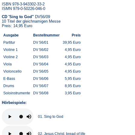
ISBN 978-3-943302-33-2
ISMN 979-0-50226-046-0
CD 'Sing to God"
DV56/09
10 Titel der gleichnamigen Messe
Preis: 14,95 Euro
Ausgabe
Bestellnummer
Preis
Partitur
DV 56/01
39,95 Euro
Violine 1
DV 56/02
4,95 Euro
Violine 2
DV 56/03
4,95 Euro
Viola
DV 56/04
4,95 Euro
Violoncello
DV 56/05
4,95 Euro
E-Bass
DV 56/06
5,95 Euro
Drums
DV 56/07
8,95 Euro
Soloinstrumente
DV 56/08
3,95 Euro
Hörbeispiele:
01. Sing to God
02. Jesus Christ, bread of life