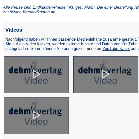
in
einem
Alle Preise sind Endkunden-Preise inkl. ges. MwSt. Bei einer Bestellung fal
neuen
(Öffnet
zusätzlich
Versandkosten
an.
Tab)
in
einem
neuen
Videos
Tab)
Nachfolgend haben wir Ihnen passende Medieninhalte zusammengestellt.
Sie auf ein Video klicken, werden externe Inhalte und Daten von YouTube
(Öffne
nachgeladen. Gerne können Sie auch gezielt unseren
YouTube-Kanal
aufr
in
eine
neue
Tab)