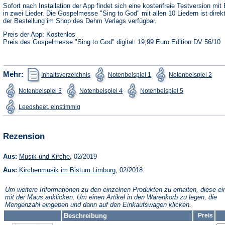
neuen
Sofort nach Installation der App findet sich eine kostenfreie Testversion mit 
Tab)
in zwei Lieder. Die Gospelmesse "Sing to God" mit allen 10 Liedern ist direk
der Bestellung im Shop des Dehm Verlags verfügbar.
Preis der App: Kostenlos
Preis des Gospelmesse "Sing to God" digital: 19,99 Euro Edition DV 56/10
(Öffnet
(Öffnet
(Öffn
Mehr:
Inhaltsverzeichnis
Notenbeispiel 1
Notenbeispiel 2
in
in
in
einem
einem
ein
(Öffnet
(Öffnet
(Öffnet
Notenbeispiel 3
Notenbeispiel 4
Notenbeispiel 5
neuen
neuen
neu
in
in
in
Tab)
Tab)
Tab)
einem
einem
einem
(Öffnet
Leedsheet, einstimmig
neuen
neuen
neuen
in
Tab)
Tab)
Tab)
einem
neuen
Tab)
Rezension
(Öffnet
Aus:
Musik und Kirche
, 02/2019
in
(Öffnet
Aus:
Kirchenmusik im Bistum Limburg
einem
, 02/2018
in
neuen
einem
Tab)
Um weitere Informationen zu den einzelnen Produkten zu erhalten, diese ei
neuen
mit der Maus anklicken. Um einen Artikel in den Warenkorb zu legen, die
Tab)
Mengenzahl eingeben und dann auf den Einkaufswagen klicken.
Beschreibung
Preis