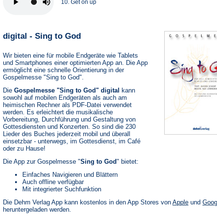
10. Get on up
digital - Sing to God
Wir bieten eine für mobile Endgeräte wie Tablets
und Smartphones einer optimierten App an. Die App
ermöglicht eine schnelle Orientierung in der
Gospelmesse "Sing to God".
Die
Gospelmesse "Sing to God" digital
kann
sowohl auf mobilen Endgeräten als auch am
heimischen Rechner als PDF-Datei verwendet
werden. Es erleichtert die musikalische
Vorbereitung, Durchführung und Gestaltung von
Gottesdiensten und Konzerten. So sind die 230
Lieder des Buches jederzeit mobil und überall
einsetzbar - unterwegs, im Gottesdienst, im Café
oder zu Hause!
Die App zur Gospelmesse "
Sing to God
" bietet:
Einfaches Navigieren und Blättern
Auch offline verfügbar
Mit integrierter Suchfunktion
(Öffnet
Die Dehm Verlag App kann kostenlos in den App Stores von
Apple
und
Goog
in
heruntergeladen werden.
einem