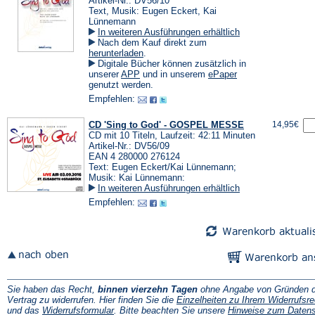
Artikel-Nr.: DV56/10
Text, Musik: Eugen Eckert, Kai
Lünnemann
In weiteren Ausführungen erhältlich
Nach dem Kauf direkt zum
(Öffnet
herunterladen
.
in
Digitale Bücher können zusätzlich in
einem
(Öffnet
(Öffnet
unserer
APP
und in unserem
ePaper
neuen
in
in
genutzt werden.
Tab)
einem
einem
Empfehlen:
neuen
neuen
Tab)
Tab)
CD 'Sing to God' - GOSPEL MESSE
14,95€
CD mit 10 Titeln, Laufzeit: 42:11 Minuten
Artikel-Nr.: DV56/09
EAN 4 280000 276124
Text: Eugen Eckert/Kai Lünnemann;
Musik: Kai Lünnemann:
In weiteren Ausführungen erhältlich
Empfehlen:
Sie haben das Recht,
binnen vierzehn Tagen
ohne Angabe von Gründen d
Vertrag zu widerrufen. Hier finden Sie die
Einzelheiten zu Ihrem Widerrufsre
(Öffnet
und das
Widerrufsformular
. Bitte beachten Sie unsere
Hinweise zum Daten