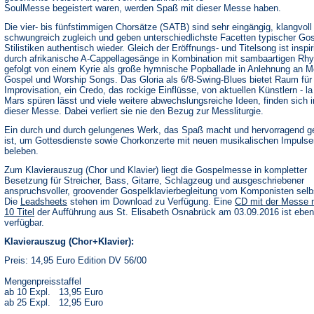
SoulMesse begeistert waren, werden Spaß mit dieser Messe haben.
Die vier- bis fünfstimmigen Chorsätze (SATB) sind sehr eingängig, klangvoll
schwungreich zugleich und geben unterschiedlichste Facetten typischer Gos
Stilistiken authentisch wieder. Gleich der Eröffnungs- und Titelsong ist inspir
durch afrikanische A-Cappellagesänge in Kombination mit sambaartigen Rh
gefolgt von einem Kyrie als große hymnische Popballade in Anlehnung an M
Gospel und Worship Songs. Das Gloria als 6/8-Swing-Blues bietet Raum für
Improvisation, ein Credo, das rockige Einflüsse, von aktuellen Künstlern - l
Mars spüren lässt und viele weitere abwechslungsreiche Ideen, finden sich i
dieser Messe. Dabei verliert sie nie den Bezug zur Messliturgie.
Ein durch und durch gelungenes Werk, das Spaß macht und hervorragend g
ist, um Gottesdienste sowie Chorkonzerte mit neuen musikalischen Impulse
beleben.
Zum Klavierauszug (Chor und Klavier) liegt die Gospelmesse in kompletter
Besetzung für Streicher, Bass, Gitarre, Schlagzeug und ausgeschriebener
anspruchsvoller, groovender Gospelklavierbegleitung vom Komponisten selbs
(Öffnet
Die
Leadsheets
stehen im Download zu Verfügung. Eine
CD mit der Messe 
in
10 Titel
der Aufführung aus St. Elisabeth Osnabrück am 03.09.2016 ist ebenf
einem
verfügbar.
neuen
Tab)
Klavierauszug (Chor+Klavier):
Preis: 14,95 Euro Edition DV 56/00
Mengenpreisstaffel
ab 10 Expl. 13,95 Euro
ab 25 Expl. 12,95 Euro