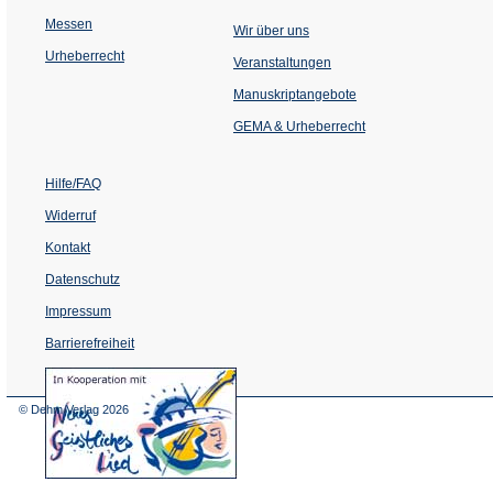
Messen
Wir über uns
Urheberrecht
(Öffnet
Veranstaltungen
in
einem
Manuskriptangebote
neuen
Tab)
GEMA & Urheberrecht
Hilfe/FAQ
Widerruf
Kontakt
Datenschutz
Impressum
Barrierefreiheit
(Öffnet
in
einem
© Dehm Verlag
2026
neuen
Tab)