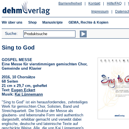
Barrierefreiheit
|
Kontakt
|
Hilfe/FAQ
|
Impressum
|
Datensc
Wir über uns
Shop
Manuskripte
GEMA, Rechte & Kopien
Suche:
Sing to God
GOSPEL MESSE
Eine Messe für vierstimmigen gemischten Chor,
Gemeinde und Klavier
2016, 10 Chorsätze
68 Seiten
21 cm x 29,7 cm, geheftet
Text:
Eugen Eckert
Musik:
Kai Lünnemann
"Sing to God" ist ein herausforderndes, zehnteiliges
Werk für gemischten Chor, Solisten, Band und
Streichquartett. Die Struktur der Messe als
glaubens- und lebensnahe Form wird authentisch
dargestellt, erlebbar gemacht und verwebt dabei
englische, deutsche und lateinische Texte auf
geschickte Weise. Alle, die von Kai Lünnemann's