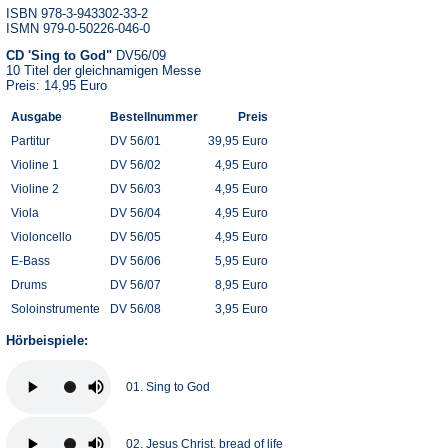
ISBN 978-3-943302-33-2
ISMN 979-0-50226-046-0
CD 'Sing to God"
DV56/09
10 Titel der gleichnamigen Messe
Preis: 14,95 Euro
Ausgabe
Bestellnummer
Preis
Partitur
DV 56/01
39,95 Euro
Violine 1
DV 56/02
4,95 Euro
Violine 2
DV 56/03
4,95 Euro
Viola
DV 56/04
4,95 Euro
Violoncello
DV 56/05
4,95 Euro
E-Bass
DV 56/06
5,95 Euro
Drums
DV 56/07
8,95 Euro
Soloinstrumente
DV 56/08
3,95 Euro
Hörbeispiele:
01. Sing to God
02. Jesus Christ, bread of life