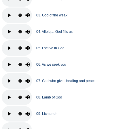
03. God of the weak
04. Alleluja, God fills us
05. I belive in God
06. As we seek you
07. God who gives healing and peace
08. Lamb of God
09. Lichterloh