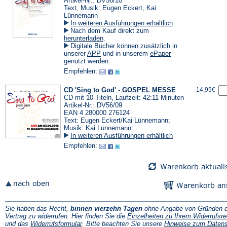
Artikel-Nr.: DV56/10
Text, Musik: Eugen Eckert, Kai
Lünnemann
In weiteren Ausführungen erhältlich
Nach dem Kauf direkt zum
(Öffnet
herunterladen
.
in
Digitale Bücher können zusätzlich in
einem
(Öffnet
(Öffnet
unserer
APP
und in unserem
ePaper
neuen
in
in
genutzt werden.
Tab)
einem
einem
Empfehlen:
neuen
neuen
Tab)
Tab)
CD 'Sing to God' - GOSPEL MESSE
14,95€
CD mit 10 Titeln, Laufzeit: 42:11 Minuten
Artikel-Nr.: DV56/09
EAN 4 280000 276124
Text: Eugen Eckert/Kai Lünnemann;
Musik: Kai Lünnemann:
In weiteren Ausführungen erhältlich
Empfehlen:
Sie haben das Recht,
binnen vierzehn Tagen
ohne Angabe von Gründen d
Vertrag zu widerrufen. Hier finden Sie die
Einzelheiten zu Ihrem Widerrufsre
(Öffnet
und das
Widerrufsformular
. Bitte beachten Sie unsere
Hinweise zum Daten