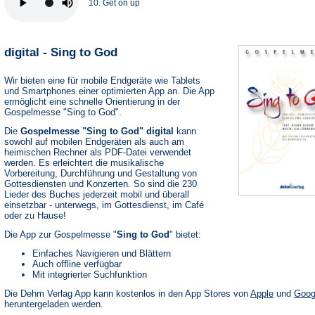
10. Get on up
digital - Sing to God
Wir bieten eine für mobile Endgeräte wie Tablets
und Smartphones einer optimierten App an. Die App
ermöglicht eine schnelle Orientierung in der
Gospelmesse "Sing to God".
Die
Gospelmesse "Sing to God" digital
kann
sowohl auf mobilen Endgeräten als auch am
heimischen Rechner als PDF-Datei verwendet
werden. Es erleichtert die musikalische
Vorbereitung, Durchführung und Gestaltung von
Gottesdiensten und Konzerten. So sind die 230
Lieder des Buches jederzeit mobil und überall
einsetzbar - unterwegs, im Gottesdienst, im Café
oder zu Hause!
Die App zur Gospelmesse "
Sing to God
" bietet:
Einfaches Navigieren und Blättern
Auch offline verfügbar
Mit integrierter Suchfunktion
(Öffnet
Die Dehm Verlag App kann kostenlos in den App Stores von
Apple
und
Goog
in
heruntergeladen werden.
einem