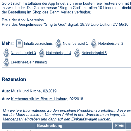
neuen
Sofort nach Installation der App findet sich eine kostenfreie Testversion mit 
Tab)
in zwei Lieder. Die Gospelmesse "Sing to God" mit allen 10 Liedern ist direk
der Bestellung im Shop des Dehm Verlags verfügbar.
Preis der App: Kostenlos
Preis des Gospelmesse "Sing to God" digital: 19,99 Euro Edition DV 56/10
(Öffnet
(Öffnet
(Öffn
Mehr:
Inhaltsverzeichnis
Notenbeispiel 1
Notenbeispiel 2
in
in
in
einem
einem
ein
(Öffnet
(Öffnet
(Öffnet
Notenbeispiel 3
Notenbeispiel 4
Notenbeispiel 5
neuen
neuen
neu
in
in
in
Tab)
Tab)
Tab)
einem
einem
einem
(Öffnet
Leedsheet, einstimmig
neuen
neuen
neuen
in
Tab)
Tab)
Tab)
einem
neuen
Tab)
Rezension
(Öffnet
Aus:
Musik und Kirche
, 02/2019
in
(Öffnet
Aus:
Kirchenmusik im Bistum Limburg
einem
, 02/2018
in
neuen
einem
Tab)
Um weitere Informationen zu den einzelnen Produkten zu erhalten, diese ei
neuen
mit der Maus anklicken. Um einen Artikel in den Warenkorb zu legen, die
Tab)
Mengenzahl eingeben und dann auf den Einkaufswagen klicken.
Beschreibung
Preis