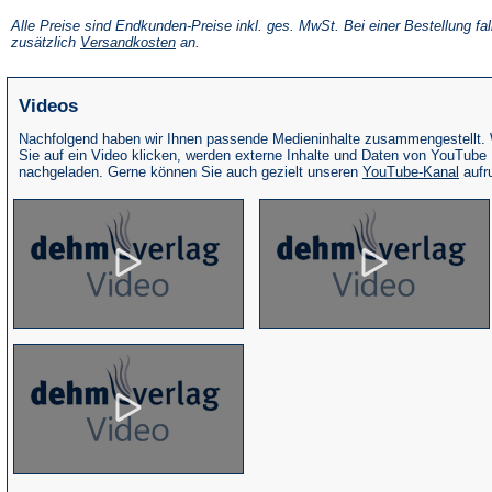
in
einem
Alle Preise sind Endkunden-Preise inkl. ges. MwSt. Bei einer Bestellung fal
neuen
(Öffnet
zusätzlich
Versandkosten
an.
Tab)
in
einem
neuen
Videos
Tab)
Nachfolgend haben wir Ihnen passende Medieninhalte zusammengestellt.
Sie auf ein Video klicken, werden externe Inhalte und Daten von YouTube
(Öffne
nachgeladen. Gerne können Sie auch gezielt unseren
YouTube-Kanal
aufr
in
eine
neue
Tab)