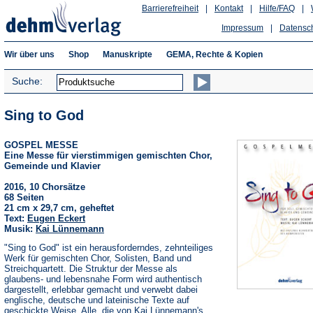
Barrierefreiheit
|
Kontakt
|
Hilfe/FAQ
|
Impressum
|
Datensc
Wir über uns
Shop
Manuskripte
GEMA, Rechte & Kopien
Suche:
Sing to God
GOSPEL MESSE
Eine Messe für vierstimmigen gemischten Chor,
Gemeinde und Klavier
2016, 10 Chorsätze
68 Seiten
21 cm x 29,7 cm, geheftet
Text:
Eugen Eckert
Musik:
Kai Lünnemann
"Sing to God" ist ein herausforderndes, zehnteiliges
Werk für gemischten Chor, Solisten, Band und
Streichquartett. Die Struktur der Messe als
glaubens- und lebensnahe Form wird authentisch
dargestellt, erlebbar gemacht und verwebt dabei
englische, deutsche und lateinische Texte auf
geschickte Weise. Alle, die von Kai Lünnemann's