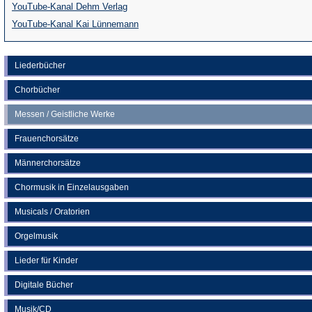
(Öffnet
YouTube-Kanal Dehm Verlag
in
(Öffnet
YouTube-Kanal Kai Lünnemann
einem
in
neuen
einem
Liederbücher
Tab)
neuen
Chorbücher
Tab)
Messen / Geistliche Werke
Frauenchorsätze
Männerchorsätze
Chormusik in Einzelausgaben
Musicals / Oratorien
Orgelmusik
Lieder für Kinder
Digitale Bücher
Musik/CD