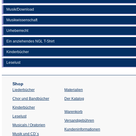
Musik/Download
Musikwissenschaft
Urheberrecht
Ein anziehendes NGL T-Shirt
Kinderbücher
Leselust
Shop
Liederbücher
Materialien
(Öffnet
Chor und Bandbücher
Der Katalog
in
einem
Kinderbücher
neuen
Warenkorb
Tab)
Leselust
Versandgebühren
Musicals / Oratorien
Kundeninformationen
Musik und CD´s