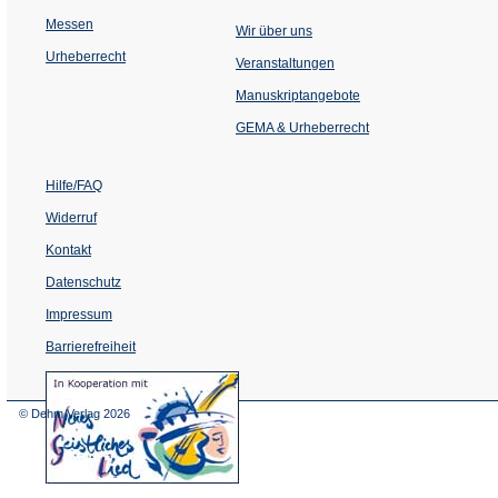
Messen
Wir über uns
Urheberrecht
(Öffnet
Veranstaltungen
in
einem
Manuskriptangebote
neuen
Tab)
GEMA & Urheberrecht
Hilfe/FAQ
Widerruf
Kontakt
Datenschutz
Impressum
Barrierefreiheit
(Öffnet
in
einem
© Dehm Verlag
2026
neuen
Tab)