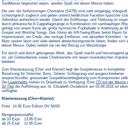
SoulMesse begeistert waren, werden Spaß mit dieser Messe haben.
Die vier- bis fünfstimmigen Chorsätze (SATB) sind sehr eingängig, klangvoll
schwungreich zugleich und geben unterschiedlichste Facetten typischer Gos
Stilistiken authentisch wieder. Gleich der Eröffnungs- und Titelsong ist inspir
durch afrikanische A-Cappellagesänge in Kombination mit sambaartigen Rh
gefolgt von einem Kyrie als große hymnische Popballade in Anlehnung an M
Gospel und Worship Songs. Das Gloria als 6/8-Swing-Blues bietet Raum für
Improvisation, ein Credo, das rockige Einflüsse, von aktuellen Künstlern - l
Mars spüren lässt und viele weitere abwechslungsreiche Ideen, finden sich i
dieser Messe. Dabei verliert sie nie den Bezug zur Messliturgie.
Ein durch und durch gelungenes Werk, das Spaß macht und hervorragend g
ist, um Gottesdienste sowie Chorkonzerte mit neuen musikalischen Impulse
beleben.
Zum Klavierauszug (Chor und Klavier) liegt die Gospelmesse in kompletter
Besetzung für Streicher, Bass, Gitarre, Schlagzeug und ausgeschriebener
anspruchsvoller, groovender Gospelklavierbegleitung vom Komponisten selbs
(Öffnet
Die
Leadsheets
stehen im Download zu Verfügung. Eine
CD mit der Messe 
in
10 Titel
der Aufführung aus St. Elisabeth Osnabrück am 03.09.2016 ist ebenf
einem
verfügbar.
neuen
Tab)
Klavierauszug (Chor+Klavier):
Preis: 14,95 Euro Edition DV 56/00
Mengenpreisstaffel
ab 10 Expl. 13,95 Euro
ab 25 Expl. 12,95 Euro