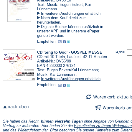
Artikel-Nr.: DV56/10
Text, Musik: Eugen Eckert, Kai
Lünnemann
In weiteren Ausführungen erhältlich
Nach dem Kauf direkt zum
(Öffnet
herunterladen
.
in
Digitale Bücher können zusätzlich in
einem
(Öffnet
(Öffnet
unserer
APP
und in unserem
ePaper
neuen
in
in
genutzt werden.
Tab)
einem
einem
Empfehlen:
neuen
neuen
Tab)
Tab)
CD 'Sing to God' - GOSPEL MESSE
14,95€
CD mit 10 Titeln, Laufzeit: 42:11 Minuten
Artikel-Nr.: DV56/09
EAN 4 280000 276124
Text: Eugen Eckert/Kai Lünnemann;
Musik: Kai Lünnemann:
In weiteren Ausführungen erhältlich
Empfehlen:
Sie haben das Recht,
binnen vierzehn Tagen
ohne Angabe von Gründen d
Vertrag zu widerrufen. Hier finden Sie die
Einzelheiten zu Ihrem Widerrufsre
(Öffnet
und das
Widerrufsformular
. Bitte beachten Sie unsere
Hinweise zum Daten