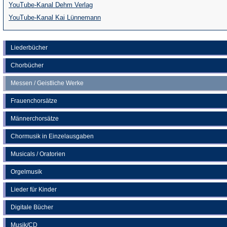
(Öffnet
YouTube-Kanal Dehm Verlag
in
(Öffnet
YouTube-Kanal Kai Lünnemann
einem
in
neuen
einem
Liederbücher
Tab)
neuen
Chorbücher
Tab)
Messen / Geistliche Werke
Frauenchorsätze
Männerchorsätze
Chormusik in Einzelausgaben
Musicals / Oratorien
Orgelmusik
Lieder für Kinder
Digitale Bücher
Musik/CD