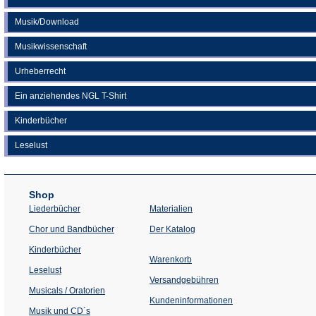
Musik/Download
Musikwissenschaft
Urheberrecht
Ein anziehendes NGL T-Shirt
Kinderbücher
Leselust
Shop
Liederbücher
Materialien
(Öffnet
Chor und Bandbücher
Der Katalog
in
einem
Kinderbücher
neuen
Warenkorb
Tab)
Leselust
Versandgebühren
Musicals / Oratorien
Kundeninformationen
Musik und CD´s