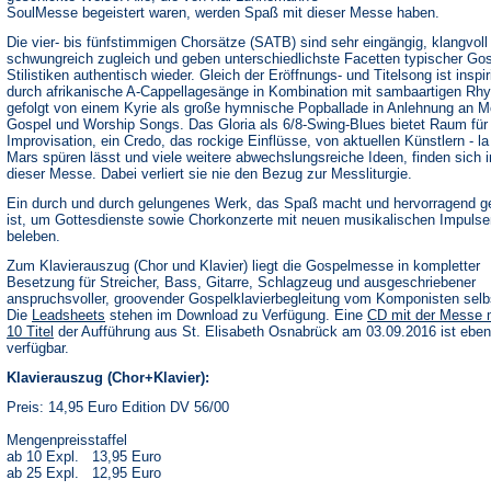
SoulMesse begeistert waren, werden Spaß mit dieser Messe haben.
Die vier- bis fünfstimmigen Chorsätze (SATB) sind sehr eingängig, klangvoll
schwungreich zugleich und geben unterschiedlichste Facetten typischer Gos
Stilistiken authentisch wieder. Gleich der Eröffnungs- und Titelsong ist inspir
durch afrikanische A-Cappellagesänge in Kombination mit sambaartigen Rh
gefolgt von einem Kyrie als große hymnische Popballade in Anlehnung an M
Gospel und Worship Songs. Das Gloria als 6/8-Swing-Blues bietet Raum für
Improvisation, ein Credo, das rockige Einflüsse, von aktuellen Künstlern - l
Mars spüren lässt und viele weitere abwechslungsreiche Ideen, finden sich i
dieser Messe. Dabei verliert sie nie den Bezug zur Messliturgie.
Ein durch und durch gelungenes Werk, das Spaß macht und hervorragend g
ist, um Gottesdienste sowie Chorkonzerte mit neuen musikalischen Impulse
beleben.
Zum Klavierauszug (Chor und Klavier) liegt die Gospelmesse in kompletter
Besetzung für Streicher, Bass, Gitarre, Schlagzeug und ausgeschriebener
anspruchsvoller, groovender Gospelklavierbegleitung vom Komponisten selbs
(Öffnet
Die
Leadsheets
stehen im Download zu Verfügung. Eine
CD mit der Messe 
in
10 Titel
der Aufführung aus St. Elisabeth Osnabrück am 03.09.2016 ist ebenf
einem
verfügbar.
neuen
Tab)
Klavierauszug (Chor+Klavier):
Preis: 14,95 Euro Edition DV 56/00
Mengenpreisstaffel
ab 10 Expl. 13,95 Euro
ab 25 Expl. 12,95 Euro