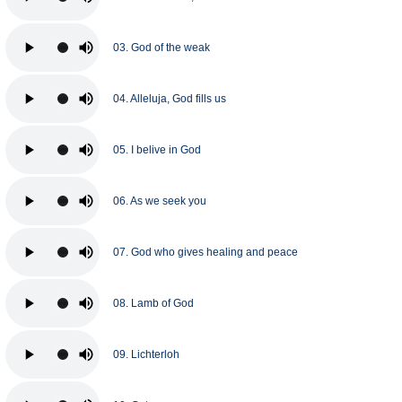
03. God of the weak
04. Alleluja, God fills us
05. I belive in God
06. As we seek you
07. God who gives healing and peace
08. Lamb of God
09. Lichterloh