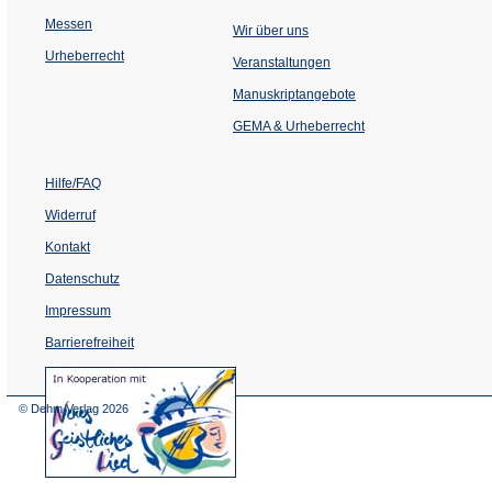
Messen
Wir über uns
Urheberrecht
(Öffnet
Veranstaltungen
in
einem
Manuskriptangebote
neuen
Tab)
GEMA & Urheberrecht
Hilfe/FAQ
Widerruf
Kontakt
Datenschutz
Impressum
Barrierefreiheit
(Öffnet
in
einem
© Dehm Verlag
2026
neuen
Tab)