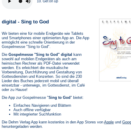
10. Get on up
digital - Sing to God
Wir bieten eine für mobile Endgeräte wie Tablets
und Smartphones einer optimierten App an. Die App
ermöglicht eine schnelle Orientierung in der
Gospelmesse "Sing to God".
Die
Gospelmesse "Sing to God" digital
kann
sowohl auf mobilen Endgeräten als auch am
heimischen Rechner als PDF-Datei verwendet
werden. Es erleichtert die musikalische
Vorbereitung, Durchführung und Gestaltung von
Gottesdiensten und Konzerten. So sind die 230
Lieder des Buches jederzeit mobil und überall
einsetzbar - unterwegs, im Gottesdienst, im Café
oder zu Hause!
Die App zur Gospelmesse "
Sing to God
" bietet:
Einfaches Navigieren und Blättern
Auch offline verfügbar
Mit integrierter Suchfunktion
(Öffnet
Die Dehm Verlag App kann kostenlos in den App Stores von
Apple
und
Goog
in
heruntergeladen werden.
einem