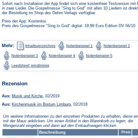
neuen
Sofort nach Installation der App findet sich eine kostenfreie Testversion mit 
Tab)
in zwei Lieder. Die Gospelmesse "Sing to God" mit allen 10 Liedern ist direk
der Bestellung im Shop des Dehm Verlags verfügbar.
Preis der App: Kostenlos
Preis des Gospelmesse "Sing to God" digital: 19,99 Euro Edition DV 56/10
(Öffnet
(Öffnet
(Öffn
Mehr:
Inhaltsverzeichnis
Notenbeispiel 1
Notenbeispiel 2
in
in
in
einem
einem
ein
(Öffnet
(Öffnet
(Öffnet
Notenbeispiel 3
Notenbeispiel 4
Notenbeispiel 5
neuen
neuen
neu
in
in
in
Tab)
Tab)
Tab)
einem
einem
einem
(Öffnet
Leedsheet, einstimmig
neuen
neuen
neuen
in
Tab)
Tab)
Tab)
einem
neuen
Tab)
Rezension
(Öffnet
Aus:
Musik und Kirche
, 02/2019
in
(Öffnet
Aus:
Kirchenmusik im Bistum Limburg
einem
, 02/2018
in
neuen
einem
Tab)
Um weitere Informationen zu den einzelnen Produkten zu erhalten, diese ei
neuen
mit der Maus anklicken. Um einen Artikel in den Warenkorb zu legen, die
Tab)
Mengenzahl eingeben und dann auf den Einkaufswagen klicken.
Beschreibung
Preis