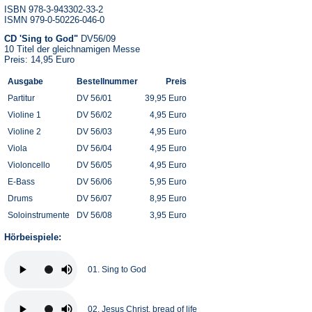
ISBN 978-3-943302-33-2
ISMN 979-0-50226-046-0
CD 'Sing to God"
DV56/09
10 Titel der gleichnamigen Messe
Preis: 14,95 Euro
Ausgabe
Bestellnummer
Preis
Partitur
DV 56/01
39,95 Euro
Violine 1
DV 56/02
4,95 Euro
Violine 2
DV 56/03
4,95 Euro
Viola
DV 56/04
4,95 Euro
Violoncello
DV 56/05
4,95 Euro
E-Bass
DV 56/06
5,95 Euro
Drums
DV 56/07
8,95 Euro
Soloinstrumente
DV 56/08
3,95 Euro
Hörbeispiele:
01. Sing to God
02. Jesus Christ, bread of life