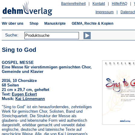
Barrierefreiheit
|
Kontakt
|
Hilfe/FAQ
|
Impressum
|
Datensc
Wir über uns
Shop
Manuskripte
GEMA, Rechte & Kopien
Suche:
Sing to God
GOSPEL MESSE
Eine Messe für vierstimmigen gemischten Chor,
Gemeinde und Klavier
2016, 10 Chorsätze
68 Seiten
21 cm x 29,7 cm, geheftet
Text:
Eugen Eckert
Musik:
Kai Lünnemann
"Sing to God" ist ein herausforderndes, zehnteiliges
Werk für gemischten Chor, Solisten, Band und
Streichquartett. Die Struktur der Messe als
glaubens- und lebensnahe Form wird authentisch
dargestellt, erlebbar gemacht und verwebt dabei
englische, deutsche und lateinische Texte auf
geschickte Weise. Alle, die von Kai Lünnemann's