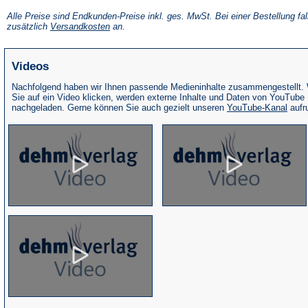
in
einem
Alle Preise sind Endkunden-Preise inkl. ges. MwSt. Bei einer Bestellung fal
neuen
(Öffnet
zusätzlich
Versandkosten
an.
Tab)
in
einem
neuen
Videos
Tab)
Nachfolgend haben wir Ihnen passende Medieninhalte zusammengestellt.
Sie auf ein Video klicken, werden externe Inhalte und Daten von YouTube
(Öffne
nachgeladen. Gerne können Sie auch gezielt unseren
YouTube-Kanal
aufr
in
eine
neue
Tab)