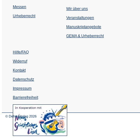
Messen
Wir über uns
Urheberrecht
(Öffnet
Veranstaltungen
in
einem
Manuskriptangebote
neuen
Tab)
GEMA & Urheberrecht
Hilfe/FAQ
Widerruf
Kontakt
Datenschutz
Impressum
Barrierefreiheit
(Öffnet
in
einem
© Dehm Verlag
2026
neuen
Tab)