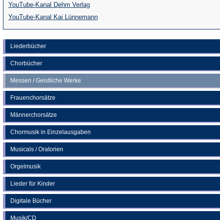
(Öffnet
YouTube-Kanal Dehm Verlag
in
(Öffnet
YouTube-Kanal Kai Lünnemann
einem
in
neuen
einem
Liederbücher
Tab)
neuen
Chorbücher
Tab)
Messen / Geistliche Werke
Frauenchorsätze
Männerchorsätze
Chormusik in Einzelausgaben
Musicals / Oratorien
Orgelmusik
Lieder für Kinder
Digitale Bücher
Musik/CD