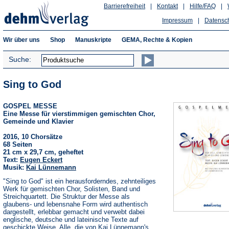
Barrierefreiheit
|
Kontakt
|
Hilfe/FAQ
|
Impressum
|
Datensc
Wir über uns
Shop
Manuskripte
GEMA, Rechte & Kopien
Suche:
Sing to God
GOSPEL MESSE
Eine Messe für vierstimmigen gemischten Chor,
Gemeinde und Klavier
2016, 10 Chorsätze
68 Seiten
21 cm x 29,7 cm, geheftet
Text:
Eugen Eckert
Musik:
Kai Lünnemann
"Sing to God" ist ein herausforderndes, zehnteiliges
Werk für gemischten Chor, Solisten, Band und
Streichquartett. Die Struktur der Messe als
glaubens- und lebensnahe Form wird authentisch
dargestellt, erlebbar gemacht und verwebt dabei
englische, deutsche und lateinische Texte auf
geschickte Weise. Alle, die von Kai Lünnemann's