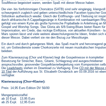
SoulMesse begeistert waren, werden Spaß mit dieser Messe haben.
Die vier- bis fünfstimmigen Chorsätze (SATB) sind sehr eingängig, klangvoll
schwungreich zugleich und geben unterschiedlichste Facetten typischer Gos
Stilistiken authentisch wieder. Gleich der Eröffnungs- und Titelsong ist inspir
durch afrikanische A-Cappellagesänge in Kombination mit sambaartigen Rh
gefolgt von einem Kyrie als große hymnische Popballade in Anlehnung an M
Gospel und Worship Songs. Das Gloria als 6/8-Swing-Blues bietet Raum für
Improvisation, ein Credo, das rockige Einflüsse, von aktuellen Künstlern - l
Mars spüren lässt und viele weitere abwechslungsreiche Ideen, finden sich i
dieser Messe. Dabei verliert sie nie den Bezug zur Messliturgie.
Ein durch und durch gelungenes Werk, das Spaß macht und hervorragend g
ist, um Gottesdienste sowie Chorkonzerte mit neuen musikalischen Impulse
beleben.
Zum Klavierauszug (Chor und Klavier) liegt die Gospelmesse in kompletter
Besetzung für Streicher, Bass, Gitarre, Schlagzeug und ausgeschriebener
anspruchsvoller, groovender Gospelklavierbegleitung vom Komponisten selbs
(Öffnet
Die
Leadsheets
stehen im Download zu Verfügung. Eine
CD mit der Messe 
in
10 Titel
der Aufführung aus St. Elisabeth Osnabrück am 03.09.2016 ist ebenf
einem
verfügbar.
neuen
Tab)
Klavierauszug (Chor+Klavier):
Preis: 14,95 Euro Edition DV 56/00
Mengenpreisstaffel
ab 10 Expl. 13,95 Euro
ab 25 Expl. 12,95 Euro