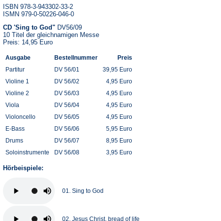
ISBN 978-3-943302-33-2
ISMN 979-0-50226-046-0
CD 'Sing to God"
DV56/09
10 Titel der gleichnamigen Messe
Preis: 14,95 Euro
Ausgabe
Bestellnummer
Preis
Partitur
DV 56/01
39,95 Euro
Violine 1
DV 56/02
4,95 Euro
Violine 2
DV 56/03
4,95 Euro
Viola
DV 56/04
4,95 Euro
Violoncello
DV 56/05
4,95 Euro
E-Bass
DV 56/06
5,95 Euro
Drums
DV 56/07
8,95 Euro
Soloinstrumente
DV 56/08
3,95 Euro
Hörbeispiele:
01. Sing to God
02. Jesus Christ, bread of life