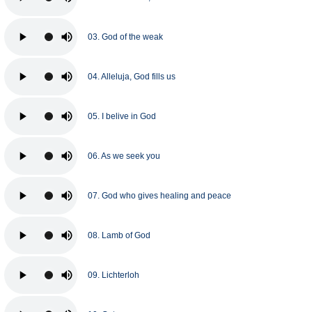
03. God of the weak
04. Alleluja, God fills us
05. I belive in God
06. As we seek you
07. God who gives healing and peace
08. Lamb of God
09. Lichterloh