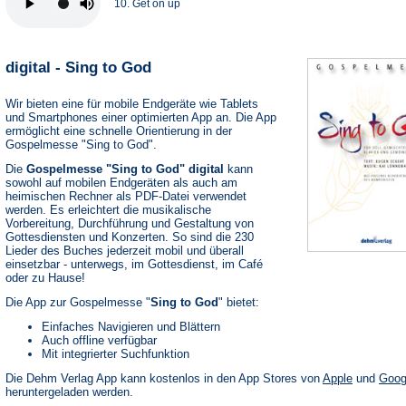
10. Get on up
digital - Sing to God
Wir bieten eine für mobile Endgeräte wie Tablets
und Smartphones einer optimierten App an. Die App
ermöglicht eine schnelle Orientierung in der
Gospelmesse "Sing to God".
Die
Gospelmesse "Sing to God" digital
kann
sowohl auf mobilen Endgeräten als auch am
heimischen Rechner als PDF-Datei verwendet
werden. Es erleichtert die musikalische
Vorbereitung, Durchführung und Gestaltung von
Gottesdiensten und Konzerten. So sind die 230
Lieder des Buches jederzeit mobil und überall
einsetzbar - unterwegs, im Gottesdienst, im Café
oder zu Hause!
Die App zur Gospelmesse "
Sing to God
" bietet:
Einfaches Navigieren und Blättern
Auch offline verfügbar
Mit integrierter Suchfunktion
(Öffnet
Die Dehm Verlag App kann kostenlos in den App Stores von
Apple
und
Goog
in
heruntergeladen werden.
einem