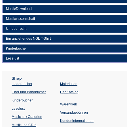
Musik/Download
Musikwissenschaft
Urheberrecht
Ein anziehendes NGL T-Shirt
Kinderbücher
Leselust
Shop
Liederbücher
Materialien
(Öffnet
Chor und Bandbücher
Der Katalog
in
einem
Kinderbücher
neuen
Warenkorb
Tab)
Leselust
Versandgebühren
Musicals / Oratorien
Kundeninformationen
Musik und CD´s