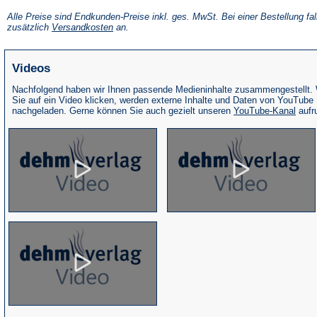
in
einem
Alle Preise sind Endkunden-Preise inkl. ges. MwSt. Bei einer Bestellung fal
neuen
(Öffnet
zusätzlich
Versandkosten
an.
Tab)
in
einem
neuen
Videos
Tab)
Nachfolgend haben wir Ihnen passende Medieninhalte zusammengestellt.
Sie auf ein Video klicken, werden externe Inhalte und Daten von YouTube
(Öffne
nachgeladen. Gerne können Sie auch gezielt unseren
YouTube-Kanal
aufr
in
eine
neue
Tab)