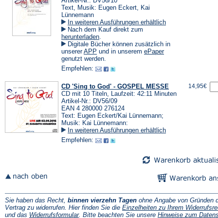
Artikel-Nr.: DV56/10
Text, Musik: Eugen Eckert, Kai
Lünnemann
In weiteren Ausführungen erhältlich
Nach dem Kauf direkt zum
(Öffnet
herunterladen
.
in
Digitale Bücher können zusätzlich in
einem
(Öffnet
(Öffnet
unserer
APP
und in unserem
ePaper
neuen
in
in
genutzt werden.
Tab)
einem
einem
Empfehlen:
neuen
neuen
Tab)
Tab)
CD 'Sing to God' - GOSPEL MESSE
14,95€
CD mit 10 Titeln, Laufzeit: 42:11 Minuten
Artikel-Nr.: DV56/09
EAN 4 280000 276124
Text: Eugen Eckert/Kai Lünnemann;
Musik: Kai Lünnemann:
In weiteren Ausführungen erhältlich
Empfehlen:
Sie haben das Recht,
binnen vierzehn Tagen
ohne Angabe von Gründen d
Vertrag zu widerrufen. Hier finden Sie die
Einzelheiten zu Ihrem Widerrufsre
(Öffnet
und das
Widerrufsformular
. Bitte beachten Sie unsere
Hinweise zum Daten