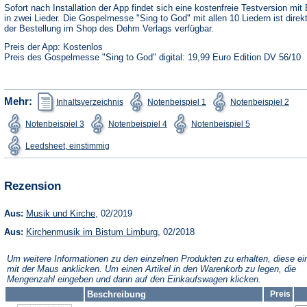
neuen
Sofort nach Installation der App findet sich eine kostenfreie Testversion mit 
Tab)
in zwei Lieder. Die Gospelmesse "Sing to God" mit allen 10 Liedern ist direk
der Bestellung im Shop des Dehm Verlags verfügbar.
Preis der App: Kostenlos
Preis des Gospelmesse "Sing to God" digital: 19,99 Euro Edition DV 56/10
(Öffnet
(Öffnet
(Öffn
Mehr:
Inhaltsverzeichnis
Notenbeispiel 1
Notenbeispiel 2
in
in
in
einem
einem
ein
(Öffnet
(Öffnet
(Öffnet
Notenbeispiel 3
Notenbeispiel 4
Notenbeispiel 5
neuen
neuen
neu
in
in
in
Tab)
Tab)
Tab)
einem
einem
einem
(Öffnet
Leedsheet, einstimmig
neuen
neuen
neuen
in
Tab)
Tab)
Tab)
einem
neuen
Tab)
Rezension
(Öffnet
Aus:
Musik und Kirche
, 02/2019
in
(Öffnet
Aus:
Kirchenmusik im Bistum Limburg
einem
, 02/2018
in
neuen
einem
Tab)
Um weitere Informationen zu den einzelnen Produkten zu erhalten, diese ei
neuen
mit der Maus anklicken. Um einen Artikel in den Warenkorb zu legen, die
Tab)
Mengenzahl eingeben und dann auf den Einkaufswagen klicken.
Beschreibung
Preis