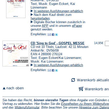
Artikel-Nr.: DV56/10
Text, Musik: Eugen Eckert, Kai
Lünnemann
In weiteren Ausführungen erhältlich
Nach dem Kauf direkt zum
(Öffnet
herunterladen
.
in
Digitale Bücher können zusätzlich in
einem
(Öffnet
(Öffnet
unserer
APP
und in unserem
ePaper
neuen
in
in
genutzt werden.
Tab)
einem
einem
Empfehlen:
neuen
neuen
Tab)
Tab)
CD 'Sing to God' - GOSPEL MESSE
14,95€
CD mit 10 Titeln, Laufzeit: 42:11 Minuten
Artikel-Nr.: DV56/09
EAN 4 280000 276124
Text: Eugen Eckert/Kai Lünnemann;
Musik: Kai Lünnemann:
In weiteren Ausführungen erhältlich
Empfehlen:
Sie haben das Recht,
binnen vierzehn Tagen
ohne Angabe von Gründen d
Vertrag zu widerrufen. Hier finden Sie die
Einzelheiten zu Ihrem Widerrufsre
(Öffnet
und das
Widerrufsformular
. Bitte beachten Sie unsere
Hinweise zum Daten