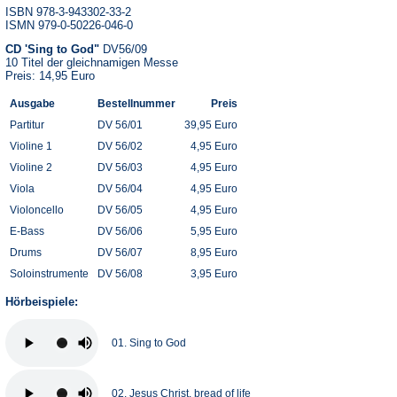
ISBN 978-3-943302-33-2
ISMN 979-0-50226-046-0
CD 'Sing to God"
DV56/09
10 Titel der gleichnamigen Messe
Preis: 14,95 Euro
Ausgabe
Bestellnummer
Preis
Partitur
DV 56/01
39,95 Euro
Violine 1
DV 56/02
4,95 Euro
Violine 2
DV 56/03
4,95 Euro
Viola
DV 56/04
4,95 Euro
Violoncello
DV 56/05
4,95 Euro
E-Bass
DV 56/06
5,95 Euro
Drums
DV 56/07
8,95 Euro
Soloinstrumente
DV 56/08
3,95 Euro
Hörbeispiele:
01. Sing to God
02. Jesus Christ, bread of life