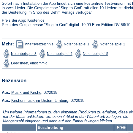
neuen
Sofort nach Installation der App findet sich eine kostenfreie Testversion mit 
Tab)
in zwei Lieder. Die Gospelmesse "Sing to God" mit allen 10 Liedern ist direk
der Bestellung im Shop des Dehm Verlags verfügbar.
Preis der App: Kostenlos
Preis des Gospelmesse "Sing to God" digital: 19,99 Euro Edition DV 56/10
(Öffnet
(Öffnet
(Öffn
Mehr:
Inhaltsverzeichnis
Notenbeispiel 1
Notenbeispiel 2
in
in
in
einem
einem
ein
(Öffnet
(Öffnet
(Öffnet
Notenbeispiel 3
Notenbeispiel 4
Notenbeispiel 5
neuen
neuen
neu
in
in
in
Tab)
Tab)
Tab)
einem
einem
einem
(Öffnet
Leedsheet, einstimmig
neuen
neuen
neuen
in
Tab)
Tab)
Tab)
einem
neuen
Tab)
Rezension
(Öffnet
Aus:
Musik und Kirche
, 02/2019
in
(Öffnet
Aus:
Kirchenmusik im Bistum Limburg
einem
, 02/2018
in
neuen
einem
Tab)
Um weitere Informationen zu den einzelnen Produkten zu erhalten, diese ei
neuen
mit der Maus anklicken. Um einen Artikel in den Warenkorb zu legen, die
Tab)
Mengenzahl eingeben und dann auf den Einkaufswagen klicken.
Beschreibung
Preis