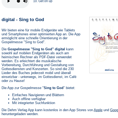
10. Get on up
digital - Sing to God
Wir bieten eine für mobile Endgeräte wie Tablets
und Smartphones einer optimierten App an. Die App
ermöglicht eine schnelle Orientierung in der
Gospelmesse "Sing to God".
Die
Gospelmesse "Sing to God" digital
kann
sowohl auf mobilen Endgeräten als auch am
heimischen Rechner als PDF-Datei verwendet
werden. Es erleichtert die musikalische
Vorbereitung, Durchführung und Gestaltung von
Gottesdiensten und Konzerten. So sind die 230
Lieder des Buches jederzeit mobil und überall
einsetzbar - unterwegs, im Gottesdienst, im Café
oder zu Hause!
Die App zur Gospelmesse "
Sing to God
" bietet:
Einfaches Navigieren und Blättern
Auch offline verfügbar
Mit integrierter Suchfunktion
(Öffnet
Die Dehm Verlag App kann kostenlos in den App Stores von
Apple
und
Goog
in
heruntergeladen werden.
einem