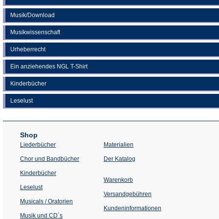
Musik/Download
Musikwissenschaft
Urheberrecht
Ein anziehendes NGL T-Shirt
Kinderbücher
Leselust
Shop
Liederbücher
Materialien
(Öffnet
Chor und Bandbücher
Der Katalog
in
einem
Kinderbücher
neuen
Warenkorb
Tab)
Leselust
Versandgebühren
Musicals / Oratorien
Kundeninformationen
Musik und CD´s