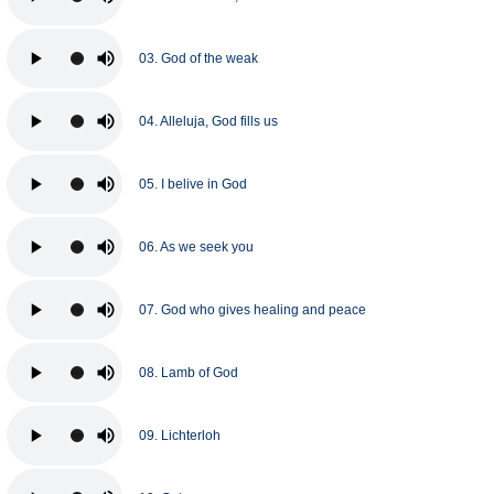
03. God of the weak
04. Alleluja, God fills us
05. I belive in God
06. As we seek you
07. God who gives healing and peace
08. Lamb of God
09. Lichterloh