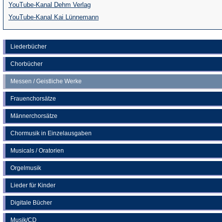
(Öffnet
YouTube-Kanal Dehm Verlag
in
(Öffnet
YouTube-Kanal Kai Lünnemann
einem
in
neuen
einem
Liederbücher
Tab)
neuen
Chorbücher
Tab)
Messen / Geistliche Werke
Frauenchorsätze
Männerchorsätze
Chormusik in Einzelausgaben
Musicals / Oratorien
Orgelmusik
Lieder für Kinder
Digitale Bücher
Musik/CD