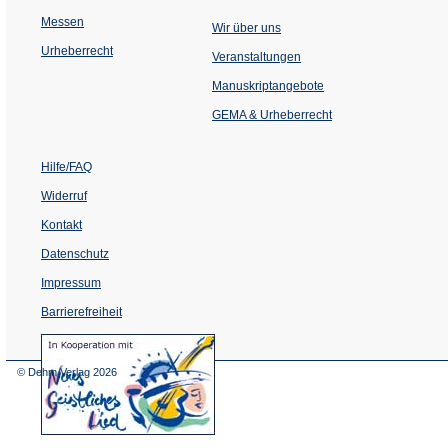
Messen
Wir über uns
Urheberrecht
(Öffnet
Veranstaltungen
in
einem
Manuskriptangebote
neuen
Tab)
GEMA & Urheberrecht
Hilfe/FAQ
Widerruf
Kontakt
Datenschutz
Impressum
Barrierefreiheit
(Öffnet
in
einem
© Dehm Verlag
2026
neuen
Tab)