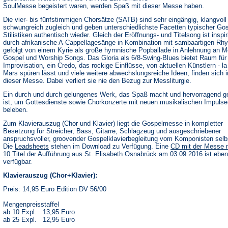
SoulMesse begeistert waren, werden Spaß mit dieser Messe haben.
Die vier- bis fünfstimmigen Chorsätze (SATB) sind sehr eingängig, klangvoll
schwungreich zugleich und geben unterschiedlichste Facetten typischer Gos
Stilistiken authentisch wieder. Gleich der Eröffnungs- und Titelsong ist inspir
durch afrikanische A-Cappellagesänge in Kombination mit sambaartigen Rh
gefolgt von einem Kyrie als große hymnische Popballade in Anlehnung an M
Gospel und Worship Songs. Das Gloria als 6/8-Swing-Blues bietet Raum für
Improvisation, ein Credo, das rockige Einflüsse, von aktuellen Künstlern - l
Mars spüren lässt und viele weitere abwechslungsreiche Ideen, finden sich i
dieser Messe. Dabei verliert sie nie den Bezug zur Messliturgie.
Ein durch und durch gelungenes Werk, das Spaß macht und hervorragend g
ist, um Gottesdienste sowie Chorkonzerte mit neuen musikalischen Impulse
beleben.
Zum Klavierauszug (Chor und Klavier) liegt die Gospelmesse in kompletter
Besetzung für Streicher, Bass, Gitarre, Schlagzeug und ausgeschriebener
anspruchsvoller, groovender Gospelklavierbegleitung vom Komponisten selbs
(Öffnet
Die
Leadsheets
stehen im Download zu Verfügung. Eine
CD mit der Messe 
in
10 Titel
der Aufführung aus St. Elisabeth Osnabrück am 03.09.2016 ist ebenf
einem
verfügbar.
neuen
Tab)
Klavierauszug (Chor+Klavier):
Preis: 14,95 Euro Edition DV 56/00
Mengenpreisstaffel
ab 10 Expl. 13,95 Euro
ab 25 Expl. 12,95 Euro