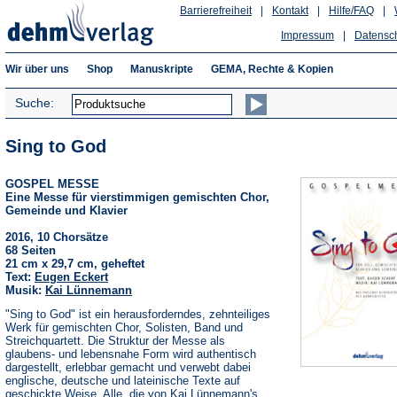
Barrierefreiheit
|
Kontakt
|
Hilfe/FAQ
|
Impressum
|
Datensc
Wir über uns
Shop
Manuskripte
GEMA, Rechte & Kopien
Suche:
Sing to God
GOSPEL MESSE
Eine Messe für vierstimmigen gemischten Chor,
Gemeinde und Klavier
2016, 10 Chorsätze
68 Seiten
21 cm x 29,7 cm, geheftet
Text:
Eugen Eckert
Musik:
Kai Lünnemann
"Sing to God" ist ein herausforderndes, zehnteiliges
Werk für gemischten Chor, Solisten, Band und
Streichquartett. Die Struktur der Messe als
glaubens- und lebensnahe Form wird authentisch
dargestellt, erlebbar gemacht und verwebt dabei
englische, deutsche und lateinische Texte auf
geschickte Weise. Alle, die von Kai Lünnemann's