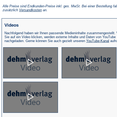
in
einem
Alle Preise sind Endkunden-Preise inkl. ges. MwSt. Bei einer Bestellung fal
neuen
(Öffnet
zusätzlich
Versandkosten
an.
Tab)
in
einem
neuen
Videos
Tab)
Nachfolgend haben wir Ihnen passende Medieninhalte zusammengestellt.
Sie auf ein Video klicken, werden externe Inhalte und Daten von YouTube
(Öffne
nachgeladen. Gerne können Sie auch gezielt unseren
YouTube-Kanal
aufr
in
eine
neue
Tab)