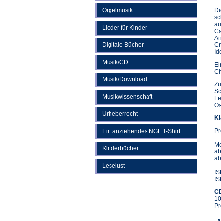
Orgelmusik
Di
sc
au
Lieder für Kinder
Ca
An
Digitale Bücher
Cr
Id
Musik/CD
Ei
Ch
Musik/Download
Zu
Sc
Musikwissenschaft
Le
Os
Urheberrecht
Kl
Pr
Ein anziehendes NGL T-Shirt
Me
Kinderbücher
ab
ab
Leselust
IS
IS
CD
10
Pr