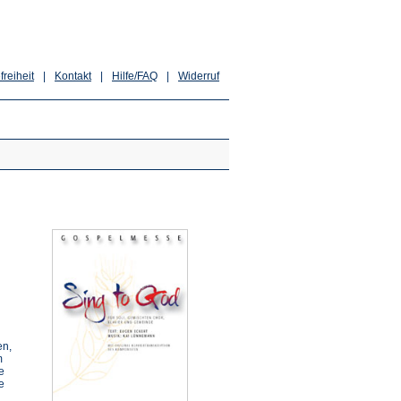
freiheit
|
Kontakt
|
Hilfe/FAQ
|
Widerruf
en,
m
e
e