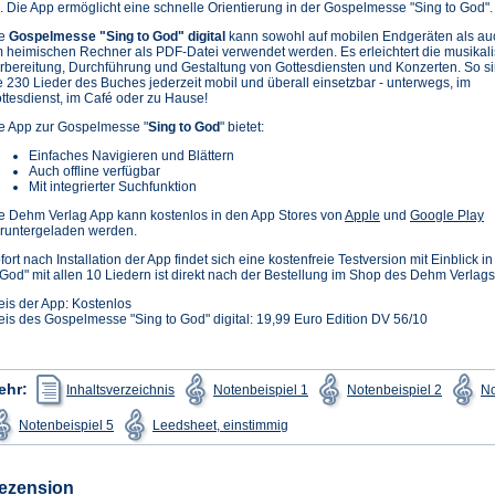
. Die App ermöglicht eine schnelle Orientierung in der Gospelmesse "Sing to God".
ie
Gospelmesse "Sing to God" digital
kann sowohl auf mobilen Endgeräten als au
 heimischen Rechner als PDF-Datei verwendet werden. Es erleichtert die musikal
rbereitung, Durchführung und Gestaltung von Gottesdiensten und Konzerten. So s
e 230 Lieder des Buches jederzeit mobil und überall einsetzbar - unterwegs, im
ttesdienst, im Café oder zu Hause!
e App zur Gospelmesse "
Sing to God
" bietet:
Einfaches Navigieren und Blättern
Auch offline verfügbar
Mit integrierter Suchfunktion
(Öffnet
(Ö
e Dehm Verlag App kann kostenlos in den App Stores von
Apple
und
Google Play
in
in
runtergeladen werden.
einem
e
fort nach Installation der App findet sich eine kostenfreie Testversion mit Einblick
neuen
n
 God" mit allen 10 Liedern ist direkt nach der Bestellung im Shop des Dehm Verlags
Tab)
T
eis der App: Kostenlos
eis des Gospelmesse "Sing to God" digital: 19,99 Euro Edition DV 56/10
(Öffnet
(Öffnet
(Öffnet
ehr:
Inhaltsverzeichnis
Notenbeispiel 1
Notenbeispiel 2
No
in
in
in
einem
einem
einem
(Öffnet
(Öffnet
Notenbeispiel 5
Leedsheet, einstimmig
neuen
neuen
neuen
in
in
Tab)
Tab)
Tab)
einem
einem
neuen
neuen
Tab)
Tab)
ezension