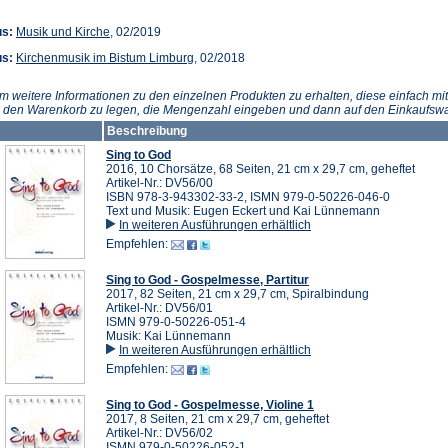
(Öffnet
us:
Musik und Kirche
, 02/2019
in
(Öffnet
us:
Kirchenmusik im Bistum Limburg
, 02/2018
einem
in
neuen
einem
Tab)
m weitere Informationen zu den einzelnen Produkten zu erhalten, diese einfach mit
neuen
n den Warenkorb zu legen, die Mengenzahl eingeben und dann auf den Einkaufswa
Tab)
Beschreibung
Sing to God
2016, 10 Chorsätze, 68 Seiten, 21 cm x 29,7 cm, geheftet
Artikel-Nr.: DV56/00
ISBN 978-3-943302-33-2, ISMN 979-0-50226-046-0
Text und Musik: Eugen Eckert und Kai Lünnemann
In weiteren Ausführungen erhältlich
Empfehlen:
Sing to God - Gospelmesse, Partitur
2017, 82 Seiten, 21 cm x 29,7 cm, Spiralbindung
Artikel-Nr.: DV56/01
ISMN 979-0-50226-051-4
Musik: Kai Lünnemann
In weiteren Ausführungen erhältlich
Empfehlen:
Sing to God - Gospelmesse, Violine 1
2017, 8 Seiten, 21 cm x 29,7 cm, geheftet
Artikel-Nr.: DV56/02
ISMN 979-0-50226-052-1