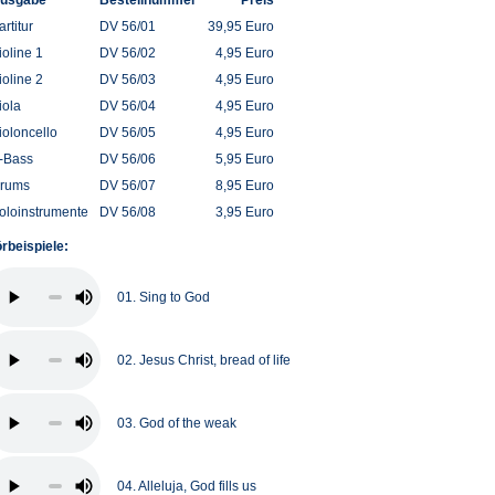
usgabe
Bestellnummer
Preis
artitur
DV 56/01
39,95 Euro
ioline 1
DV 56/02
4,95 Euro
ioline 2
DV 56/03
4,95 Euro
iola
DV 56/04
4,95 Euro
ioloncello
DV 56/05
4,95 Euro
-Bass
DV 56/06
5,95 Euro
rums
DV 56/07
8,95 Euro
oloinstrumente
DV 56/08
3,95 Euro
rbeispiele:
01. Sing to God
02. Jesus Christ, bread of life
03. God of the weak
04. Alleluja, God fills us