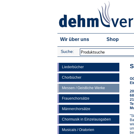
Wir über uns
Shop
Suche:
S
Liederbücher
Chorbücher
G
Ei
Messen / Geistliche Werke
20
68
Frauenchorsätze
21
Te
Mu
Männerchorsätze
"S
Chormusik in Einzelausgaben
Ba
wi
un
Musicals / Oratorien
be