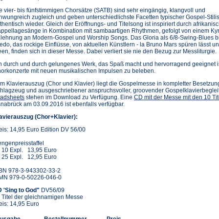
e vier- bis fünfstimmigen Chorsätze (SATB) sind sehr eingängig, klangvoll und
hwungreich zugleich und geben unterschiedlichste Facetten typischer Gospel-Stilis
thentisch wieder. Gleich der Eröffnungs- und Titelsong ist inspiriert durch afrikanis
ppellagesänge in Kombination mit sambaartigen Rhythmen, gefolgt von einem Kyr
lehnung an Modern-Gospel und Worship Songs. Das Gloria als 6/8-Swing-Blues bie
edo, das rockige Einflüsse, von aktuellen Künstlern - la Bruno Mars spüren lässt 
een, finden sich in dieser Messe. Dabei verliert sie nie den Bezug zur Messliturgie.
n durch und durch gelungenes Werk, das Spaß macht und hervorragend geeignet is
orkonzerte mit neuen musikalischen Impulsen zu beleben.
m Klavierauszug (Chor und Klavier) liegt die Gospelmesse in kompletter Besetzung f
hlagzeug und ausgeschriebener anspruchsvoller, groovender Gospelklavierbeglei
(Öffnet
adsheets
stehen im Download zu Verfügung. Eine
CD mit der Messe mit den 10 Tit
in
nabrück am 03.09.2016 ist ebenfalls verfügbar.
einem
avierauszug (Chor+Klavier):
neuen
Tab)
eis: 14,95 Euro Edition DV 56/00
ngenpreisstaffel
 10 Expl. 13,95 Euro
 25 Expl. 12,95 Euro
BN 978-3-943302-33-2
MN 979-0-50226-046-0
 'Sing to God"
DV56/09
 Titel der gleichnamigen Messe
eis: 14,95 Euro