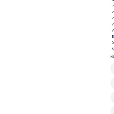
A
P
V
V
V
V
E
D
S
Hö