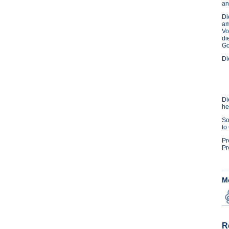
an
D
am
Vo
di
Go
Di
Di
he
So
to
Pr
Pr
M
R