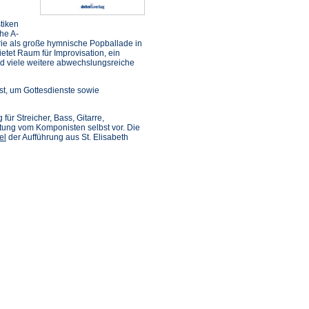
tiken
che A-
ie als große hymnische Popballade in
tet Raum für Improvisation, ein
und viele weitere abwechslungsreiche
t, um Gottesdienste sowie
ür Streicher, Bass, Gitarre,
tung vom Komponisten selbst vor. Die
el
der Aufführung aus St. Elisabeth