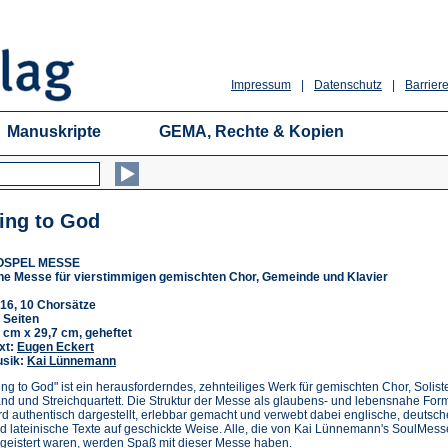
Impressum
|
Datenschutz
|
Barriere
Manuskripte
GEMA, Rechte & Kopien
ing to God
OSPEL MESSE
ne Messe für vierstimmigen gemischten Chor, Gemeinde und Klavier
16, 10 Chorsätze
 Seiten
 cm x 29,7 cm, geheftet
xt:
Eugen Eckert
sik:
Kai Lünnemann
ing to God" ist ein herausforderndes, zehnteiliges Werk für gemischten Chor, Solist
nd und Streichquartett. Die Struktur der Messe als glaubens- und lebensnahe For
rd authentisch dargestellt, erlebbar gemacht und verwebt dabei englische, deutsch
d lateinische Texte auf geschickte Weise. Alle, die von Kai Lünnemann's SoulMess
geistert waren, werden Spaß mit dieser Messe haben.