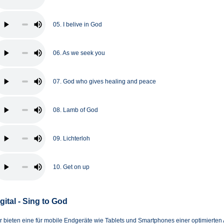
05. I belive in God
06. As we seek you
07. God who gives healing and peace
08. Lamb of God
09. Lichterloh
10. Get on up
igital - Sing to God
r bieten eine für mobile Endgeräte wie Tablets und Smartphones einer optimierten