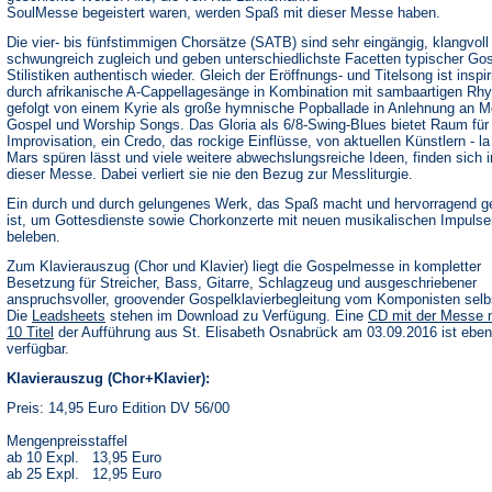
SoulMesse begeistert waren, werden Spaß mit dieser Messe haben.
Die vier- bis fünfstimmigen Chorsätze (SATB) sind sehr eingängig, klangvoll
schwungreich zugleich und geben unterschiedlichste Facetten typischer Gos
Stilistiken authentisch wieder. Gleich der Eröffnungs- und Titelsong ist inspir
durch afrikanische A-Cappellagesänge in Kombination mit sambaartigen Rh
gefolgt von einem Kyrie als große hymnische Popballade in Anlehnung an M
Gospel und Worship Songs. Das Gloria als 6/8-Swing-Blues bietet Raum für
Improvisation, ein Credo, das rockige Einflüsse, von aktuellen Künstlern - l
Mars spüren lässt und viele weitere abwechslungsreiche Ideen, finden sich i
dieser Messe. Dabei verliert sie nie den Bezug zur Messliturgie.
Ein durch und durch gelungenes Werk, das Spaß macht und hervorragend g
ist, um Gottesdienste sowie Chorkonzerte mit neuen musikalischen Impulse
beleben.
Zum Klavierauszug (Chor und Klavier) liegt die Gospelmesse in kompletter
Besetzung für Streicher, Bass, Gitarre, Schlagzeug und ausgeschriebener
anspruchsvoller, groovender Gospelklavierbegleitung vom Komponisten selbs
(Öffnet
Die
Leadsheets
stehen im Download zu Verfügung. Eine
CD mit der Messe 
in
10 Titel
der Aufführung aus St. Elisabeth Osnabrück am 03.09.2016 ist ebenf
einem
verfügbar.
neuen
Tab)
Klavierauszug (Chor+Klavier):
Preis: 14,95 Euro Edition DV 56/00
Mengenpreisstaffel
ab 10 Expl. 13,95 Euro
ab 25 Expl. 12,95 Euro