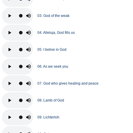
03. God of the weak
04. Alleluja, God fills us
05. I belive in God
06. As we seek you
07. God who gives healing and peace
08. Lamb of God
09. Lichterloh