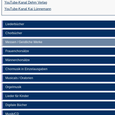
(Öffnet
YouTube-Kanal Dehm Verlag
in
(Öffnet
YouTube-Kanal Kai Lünnemann
einem
in
neuen
einem
Liederbücher
Tab)
neuen
Chorbücher
Tab)
Messen / Geistliche Werke
Frauenchorsätze
Männerchorsätze
Chormusik in Einzelausgaben
Musicals / Oratorien
Orgelmusik
Lieder für Kinder
Digitale Bücher
Musik/CD