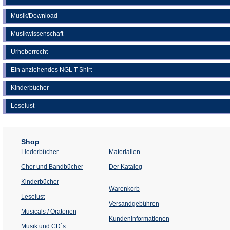
Musik/Download
Musikwissenschaft
Urheberrecht
Ein anziehendes NGL T-Shirt
Kinderbücher
Leselust
Shop
Liederbücher
Materialien
(Öffnet
Chor und Bandbücher
Der Katalog
in
einem
Kinderbücher
neuen
Warenkorb
Tab)
Leselust
Versandgebühren
Musicals / Oratorien
Kundeninformationen
Musik und CD´s