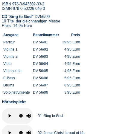
ISBN 978-3-943302-33-2
ISMN 979-0-50226-046-0
CD 'Sing to God"
DV56/09
10 Titel der gleichnamigen Messe
Preis: 14,95 Euro
Ausgabe
Bestellnummer
Preis
Partitur
DV 56/01
39,95 Euro
Violine 1
DV 56/02
4,95 Euro
Violine 2
DV 56/03
4,95 Euro
Viola
DV 56/04
4,95 Euro
Violoncello
DV 56/05
4,95 Euro
E-Bass
DV 56/06
5,95 Euro
Drums
DV 56/07
8,95 Euro
Soloinstrumente
DV 56/08
3,95 Euro
Hörbeispiele:
01. Sing to God
02. Jesus Christ, bread of life