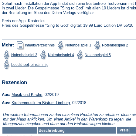
neuen
Sofort nach Installation der App findet sich eine kostenfreie Testversion mit 
Tab)
in zwei Lieder. Die Gospelmesse "Sing to God" mit allen 10 Liedern ist direk
der Bestellung im Shop des Dehm Verlags verfügbar.
Preis der App: Kostenlos
Preis des Gospelmesse "Sing to God" digital: 19,99 Euro Edition DV 56/10
(Öffnet
(Öffnet
(Öffn
Mehr:
Inhaltsverzeichnis
Notenbeispiel 1
Notenbeispiel 2
in
in
in
einem
einem
ein
(Öffnet
(Öffnet
(Öffnet
Notenbeispiel 3
Notenbeispiel 4
Notenbeispiel 5
neuen
neuen
neu
in
in
in
Tab)
Tab)
Tab)
einem
einem
einem
(Öffnet
Leedsheet, einstimmig
neuen
neuen
neuen
in
Tab)
Tab)
Tab)
einem
neuen
Tab)
Rezension
(Öffnet
Aus:
Musik und Kirche
, 02/2019
in
(Öffnet
Aus:
Kirchenmusik im Bistum Limburg
einem
, 02/2018
in
neuen
einem
Tab)
Um weitere Informationen zu den einzelnen Produkten zu erhalten, diese ei
neuen
mit der Maus anklicken. Um einen Artikel in den Warenkorb zu legen, die
Tab)
Mengenzahl eingeben und dann auf den Einkaufswagen klicken.
Beschreibung
Preis