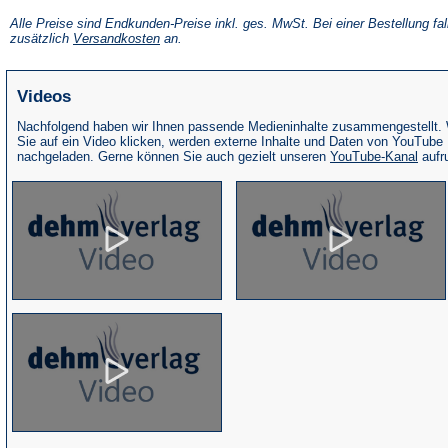
in
einem
Alle Preise sind Endkunden-Preise inkl. ges. MwSt. Bei einer Bestellung fal
neuen
(Öffnet
zusätzlich
Versandkosten
an.
Tab)
in
einem
neuen
Videos
Tab)
Nachfolgend haben wir Ihnen passende Medieninhalte zusammengestellt.
Sie auf ein Video klicken, werden externe Inhalte und Daten von YouTube
(Öffne
nachgeladen. Gerne können Sie auch gezielt unseren
YouTube-Kanal
aufr
in
eine
neue
Tab)