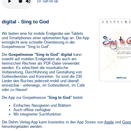
10. Get on up
digital - Sing to God
Wir bieten eine für mobile Endgeräte wie Tablets
und Smartphones einer optimierten App an. Die App
ermöglicht eine schnelle Orientierung in der
Gospelmesse "Sing to God".
Die
Gospelmesse "Sing to God" digital
kann
sowohl auf mobilen Endgeräten als auch am
heimischen Rechner als PDF-Datei verwendet
werden. Es erleichtert die musikalische
Vorbereitung, Durchführung und Gestaltung von
Gottesdiensten und Konzerten. So sind die 230
Lieder des Buches jederzeit mobil und überall
einsetzbar - unterwegs, im Gottesdienst, im Café
oder zu Hause!
Die App zur Gospelmesse "
Sing to God
" bietet:
Einfaches Navigieren und Blättern
Auch offline verfügbar
Mit integrierter Suchfunktion
(Öffnet
Die Dehm Verlag App kann kostenlos in den App Stores von
Apple
und
Goog
in
heruntergeladen werden.
einem