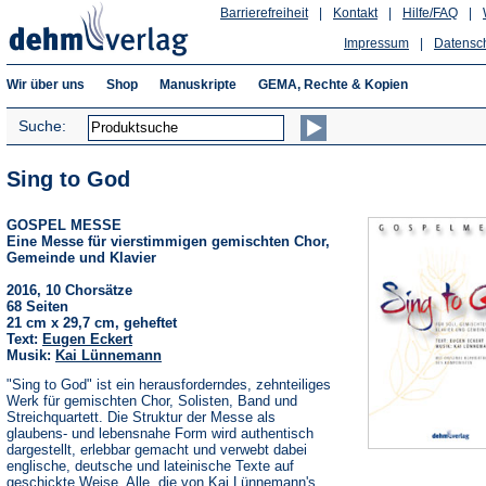
Barrierefreiheit
|
Kontakt
|
Hilfe/FAQ
|
Impressum
|
Datensc
Wir über uns
Shop
Manuskripte
GEMA, Rechte & Kopien
Suche:
Sing to God
GOSPEL MESSE
Eine Messe für vierstimmigen gemischten Chor,
Gemeinde und Klavier
2016, 10 Chorsätze
68 Seiten
21 cm x 29,7 cm, geheftet
Text:
Eugen Eckert
Musik:
Kai Lünnemann
"Sing to God" ist ein herausforderndes, zehnteiliges
Werk für gemischten Chor, Solisten, Band und
Streichquartett. Die Struktur der Messe als
glaubens- und lebensnahe Form wird authentisch
dargestellt, erlebbar gemacht und verwebt dabei
englische, deutsche und lateinische Texte auf
geschickte Weise. Alle, die von Kai Lünnemann's