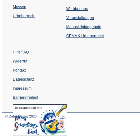
Messen
Wir über uns
Urheberrecht
(Öffnet
Veranstaltungen
in
einem
Manuskriptangebote
neuen
Tab)
GEMA & Urheberrecht
Hilfe/FAQ
Widerruf
Kontakt
Datenschutz
Impressum
Barrierefreiheit
(Öffnet
in
einem
© Dehm Verlag
2026
neuen
Tab)