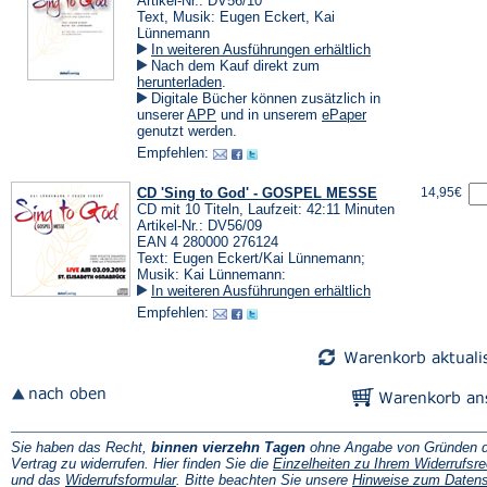
Artikel-Nr.: DV56/10
Text, Musik: Eugen Eckert, Kai
Lünnemann
In weiteren Ausführungen erhältlich
Nach dem Kauf direkt zum
(Öffnet
herunterladen
.
in
Digitale Bücher können zusätzlich in
einem
(Öffnet
(Öffnet
unserer
APP
und in unserem
ePaper
neuen
in
in
genutzt werden.
Tab)
einem
einem
Empfehlen:
neuen
neuen
Tab)
Tab)
CD 'Sing to God' - GOSPEL MESSE
14,95€
CD mit 10 Titeln, Laufzeit: 42:11 Minuten
Artikel-Nr.: DV56/09
EAN 4 280000 276124
Text: Eugen Eckert/Kai Lünnemann;
Musik: Kai Lünnemann:
In weiteren Ausführungen erhältlich
Empfehlen:
Sie haben das Recht,
binnen vierzehn Tagen
ohne Angabe von Gründen d
Vertrag zu widerrufen. Hier finden Sie die
Einzelheiten zu Ihrem Widerrufsre
(Öffnet
und das
Widerrufsformular
. Bitte beachten Sie unsere
Hinweise zum Daten