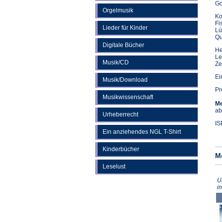
Go
Orgelmusik
Ko
Fi
Lieder für Kinder
Lü
Qu
Digitale Bücher
He
Le
Musik/CD
Ze
Ei
Musik/Download
Pr
Musikwissenschaft
Me
ab
Urheberrecht
IS
Ein anziehendes NGL T-Shirt
Kinderbücher
M
Leselust
U
i