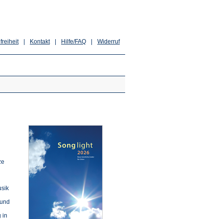
freiheit
|
Kontakt
|
Hilfe/FAQ
|
Widerruf
ze
usik
 und
 in