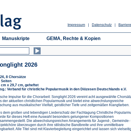
Impressum
|
Datenschutz
|
Barriere
Manuskripte
GEMA, Rechte & Kopien
onglight 2026
26, 8 Chorsätze
 Seiten
 cm x 29,7 cm, geheftet
sg.: Verband für christliche Popularmusik in den Diözesen Deutschlands e.V.
ische Impulse für die Chorarbeit: Songlight 2026 vereint acht ausgewählte Chorsät
s der aktuellen christlichen Popularmusik und bietet eine abwechslungsreiche
schung aus musikalischer Vielfalt, geistlicher Tiefe und zeitgemäßen Klangfarben.
s dem großen und lebendigen Liederschatz der Fachtagung Christliche Popularm
rde für dieses Heft eine Auswahl besonders gelungener Kompositionen
sammengestellt. Die abwechslungsreichen Arrangements für Jugend-, Gemeinde-
ojektchöre überzeugen durch ihre stilistische Bandbreite und ihre unmittelbare
ngbarkeit. Alle Titel sind mit Klavierbegleitung eingerichtet und lassen sich vielseitig