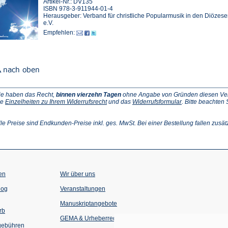
Artikel-Nr.: DV135
ISBN 978-3-911944-01-4
Herausgeber: Verband für christliche Popularmusik in den Diözes
e.V.
Empfehlen:
ie haben das Recht,
binnen vierzehn Tagen
ohne Angabe von Gründen diesen Vertr
(Öffnet
(Öffnet
ie
Einzelheiten zu Ihrem Widerrufsrecht
und das
Widerrufsformular
. Bitte beachten
ffnet
in
in
einem
einem
inem
neuen
neuen
lle Preise sind Endkunden-Preise inkl. ges. MwSt. Bei einer Bestellung fallen zusät
euen
Tab)
Tab)
ab)
en
Wir über uns
(Öffnet
(Öffnet
log
Veranstaltungen
in
in
einem
einem
Manuskriptangebote
neuen
neuen
rb
Tab)
Tab)
GEMA & Urheberrecht
gebühren