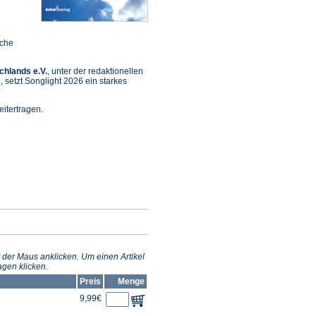
sche
chlands e.V.
, unter der redaktionellen
setzt Songlight 2026 ein starkes
itertragen.
et
m
n
 der Maus anklicken. Um einen Artikel
gen klicken.
Preis
Menge
9,99€