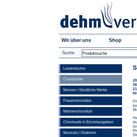
Wir über uns
Shop
Suche:
S
Liederbücher
Chorbücher
20
36
21
Messen / Geistliche Werke
Hr
Frauenchorsätze
Fr
au
Mi
Männerchorsätze
Au
Chormusik in Einzelausgaben
wu
zu
Pr
Musicals / Oratorien
Si