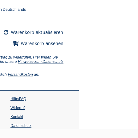
en Deutschlands
ag zu widerrufen. Hier finden Sie
 Sie unsere
Hinweise zum Datenschutz
(Öffnet
zlich
Versandkosten
an.
in
einem
neuen
Tab)
Hilfe/FAQ
Widerruf
Kontakt
Datenschutz
Impressum