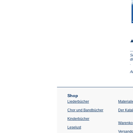
S
d
(Ö
.
in
e
A
n
T
Shop
Liederbücher
Materiali
Chor und Bandbücher
Der Kata
Kinderbücher
Warenko
Leselust
Versand