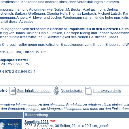
ttesdiensten, Konzerten und anderen kirchlichen Veranstaltungen einsetzen.
mponistinnen und Autorinnen wie Norbert M. Becker, Axel Eichhorn, Dietmar
schenich, Barbara Großmann, Claudia Höly, Thomas Laubach, Michael Lätsch, Kai
nnemann, Angela M. Meyer und Jochen Wiedemann stehen für die hohe musikali
alität dieser Ausgabe.
rausgegeben vom
Verband für Christliche Popularmusik in den Diözesen Deuts
itung von Jonas Dickopf, Daniel Frinken, Christoph Kießig und Jochen Wiedemann, 
ichen für die Kreativität und Zukunftsfähigkeit des Neuen Geistlichen Liedes.
n Chorbuch voller neuer musikalischer Entdeckungen, zum Singen, Erleben und We
eis: 9,99 Euro, Edition DV 135
ngenpreisstaffel
 20 Expl 8,99 Euro
BN 978-3-911944-01-4
(Öffnet
(Öffnet
(Öffn
ehr:
Zum Inhalt der Lieder
Notenbeispiel
Inhaltsverzeichnis
in
in
in
einem
einem
eine
neuen
neuen
neue
Tab)
Tab)
Tab)
m weitere Informationen zu den einzelnen Produkten zu erhalten, diese einfach mit
n den Warenkorb zu legen, die Mengenzahl eingeben und dann auf den Einkaufswa
Beschreibung
Songlight 2026
2026, 8 Chorsätze, 36 Seiten, 21 cm x 29,7 cm, geheftet