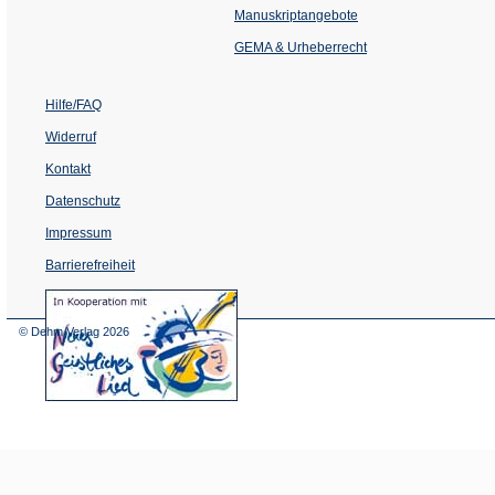
einem
Manuskriptangebote
neuen
Tab)
GEMA & Urheberrecht
Hilfe/FAQ
Widerruf
Kontakt
Datenschutz
Impressum
Barrierefreiheit
(Öffnet
in
einem
© Dehm Verlag
2026
neuen
Tab)