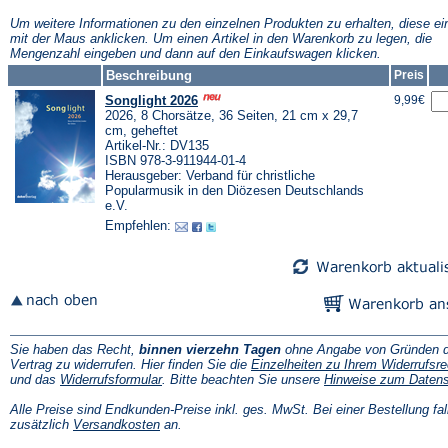
neuen
neuen
n
Tab)
Tab)
T
Um weitere Informationen zu den einzelnen Produkten zu erhalten, diese ei
mit der Maus anklicken. Um einen Artikel in den Warenkorb zu legen, die
Mengenzahl eingeben und dann auf den Einkaufswagen klicken.
Beschreibung
Preis
Songlight 2026
9,99€
2026, 8 Chorsätze, 36 Seiten, 21 cm x 29,7
cm, geheftet
Artikel-Nr.: DV135
ISBN 978-3-911944-01-4
Herausgeber: Verband für christliche
Popularmusik in den Diözesen Deutschlands
e.V.
Empfehlen:
Sie haben das Recht,
binnen vierzehn Tagen
ohne Angabe von Gründen d
Vertrag zu widerrufen. Hier finden Sie die
Einzelheiten zu Ihrem Widerrufsre
(Öffnet
und das
Widerrufsformular
. Bitte beachten Sie unsere
Hinweise zum Daten
in
einem
Alle Preise sind Endkunden-Preise inkl. ges. MwSt. Bei einer Bestellung fal
neuen
(Öffnet
zusätzlich
Versandkosten
an.
Tab)
in