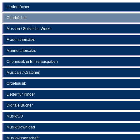
einem
neuen
Liederbücher
Tab)
Chorbücher
Messen / Geistliche Werke
Frauenchorsätze
Männerchorsätze
Chormusik in Einzelausgaben
Musicals / Oratorien
Orgelmusik
Lieder für Kinder
Digitale Bücher
Musik/CD
Musik/Download
Musikwissenschaft