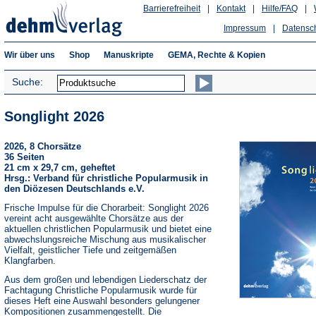
Barrierefreiheit
|
Kontakt
|
Hilfe/FAQ
|
Impressum
|
Datensc
Wir über uns
Shop
Manuskripte
GEMA, Rechte & Kopien
Suche:
Songlight 2026
2026, 8 Chorsätze
36 Seiten
21 cm x 29,7 cm, geheftet
Hrsg.: Verband für christliche Popularmusik in
den Diözesen Deutschlands e.V.
Frische Impulse für die Chorarbeit: Songlight 2026
vereint acht ausgewählte Chorsätze aus der
aktuellen christlichen Popularmusik und bietet eine
abwechslungsreiche Mischung aus musikalischer
Vielfalt, geistlicher Tiefe und zeitgemäßen
Klangfarben.
Aus dem großen und lebendigen Liederschatz der
Fachtagung Christliche Popularmusik wurde für
dieses Heft eine Auswahl besonders gelungener
Kompositionen zusammengestellt. Die