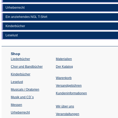
Urheberrecht
Ein anziehendes NGL T-Shirt
Kinderbücher
Leselust
Shop
Liederbücher
Materialien
(Öffnet
Chor und Bandbücher
Der Katalog
in
einem
Kinderbücher
neuen
Warenkorb
Tab)
Leselust
Versandgebühren
Musicals / Oratorien
Kundeninformationen
Musik und CD´s
Messen
Wir über uns
Urheberrecht
(Öffnet
Veranstaltungen
in