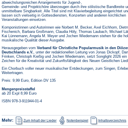
abwechslungsreichen Arrangements für Jugend-,
Gemeinde- und Projektchöre überzeugen durch ihre stilistische Bandbreite u
unmittelbare Singbarkeit. Alle Titel sind mit Klavierbegleitung eingerichtet un
lassen sich vielseitig in Gottesdiensten, Konzerten und anderen kirchlichen
Veranstaltungen einsetzen.
Komponistinnen und Autorinnen wie Norbert M. Becker, Axel Eichhorn, Diet
Fischenich, Barbara Großmann, Claudia Höly, Thomas Laubach, Michael Lä
Kai Lünnemann, Angela M. Meyer und Jochen Wiedemann stehen für die ho
musikalische Qualität dieser Ausgabe.
Herausgegeben vom
Verband für Christliche Popularmusik in den Diöze
Deutschlands e.V.
, unter der redaktionellen Leitung von Jonas Dickopf, Dan
Frinken, Christoph Kießig und Jochen Wiedemann, setzt Songlight 2026 ein
Zeichen für die Kreativität und Zukunftsfähigkeit des Neuen Geistlichen Lied
Ein Chorbuch voller neuer musikalischer Entdeckungen, zum Singen, Erleb
Weitertragen.
Preis: 9,99 Euro, Edition DV 135
Mengenpreisstaffel
ab 20 Expl 8,99 Euro
ISBN 978-3-911944-01-4
(Öffnet
(Öffnet
(
Mehr:
Zum Inhalt der Lieder
Notenbeispiel
Inhaltsverzeichnis
in
in
i
einem
einem
e