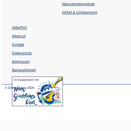
einem
Manuskriptangebote
neuen
Tab)
GEMA & Urheberrecht
Hilfe/FAQ
Widerruf
Kontakt
Datenschutz
Impressum
Barrierefreiheit
(Öffnet
in
einem
© Dehm Verlag
2026
neuen
Tab)