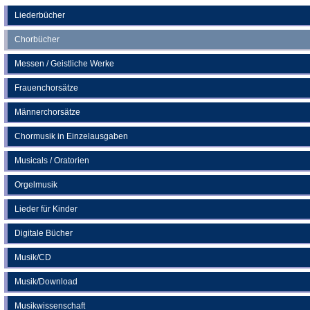
einem
neuen
Liederbücher
Tab)
Chorbücher
Messen / Geistliche Werke
Frauenchorsätze
Männerchorsätze
Chormusik in Einzelausgaben
Musicals / Oratorien
Orgelmusik
Lieder für Kinder
Digitale Bücher
Musik/CD
Musik/Download
Musikwissenschaft