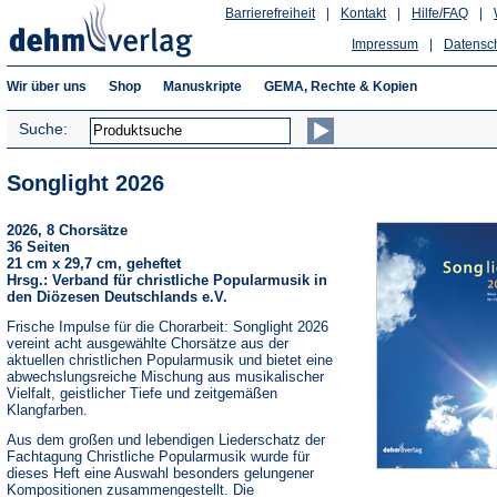
Barrierefreiheit
|
Kontakt
|
Hilfe/FAQ
|
Impressum
|
Datensc
Wir über uns
Shop
Manuskripte
GEMA, Rechte & Kopien
Suche:
Songlight 2026
2026, 8 Chorsätze
36 Seiten
21 cm x 29,7 cm, geheftet
Hrsg.: Verband für christliche Popularmusik in
den Diözesen Deutschlands e.V.
Frische Impulse für die Chorarbeit: Songlight 2026
vereint acht ausgewählte Chorsätze aus der
aktuellen christlichen Popularmusik und bietet eine
abwechslungsreiche Mischung aus musikalischer
Vielfalt, geistlicher Tiefe und zeitgemäßen
Klangfarben.
Aus dem großen und lebendigen Liederschatz der
Fachtagung Christliche Popularmusik wurde für
dieses Heft eine Auswahl besonders gelungener
Kompositionen zusammengestellt. Die