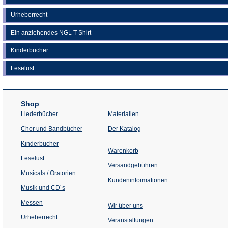
Urheberrecht
Ein anziehendes NGL T-Shirt
Kinderbücher
Leselust
Shop
Liederbücher
Materialien
(Öffnet
Chor und Bandbücher
Der Katalog
in
einem
Kinderbücher
neuen
Warenkorb
Tab)
Leselust
Versandgebühren
Musicals / Oratorien
Kundeninformationen
Musik und CD´s
Messen
Wir über uns
Urheberrecht
(Öffnet
Veranstaltungen
in