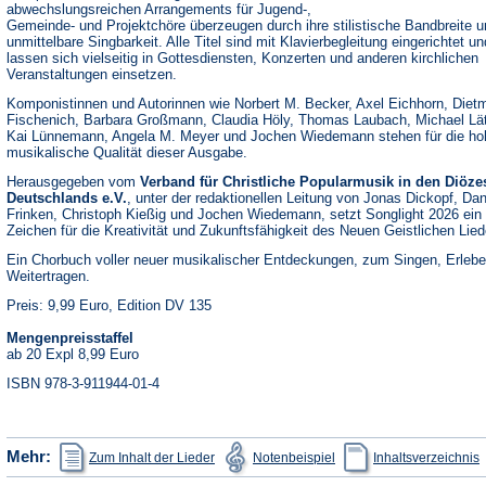
abwechslungsreichen Arrangements für Jugend-,
Gemeinde- und Projektchöre überzeugen durch ihre stilistische Bandbreite u
unmittelbare Singbarkeit. Alle Titel sind mit Klavierbegleitung eingerichtet un
lassen sich vielseitig in Gottesdiensten, Konzerten und anderen kirchlichen
Veranstaltungen einsetzen.
Komponistinnen und Autorinnen wie Norbert M. Becker, Axel Eichhorn, Diet
Fischenich, Barbara Großmann, Claudia Höly, Thomas Laubach, Michael Lä
Kai Lünnemann, Angela M. Meyer und Jochen Wiedemann stehen für die ho
musikalische Qualität dieser Ausgabe.
Herausgegeben vom
Verband für Christliche Popularmusik in den Diöze
Deutschlands e.V.
, unter der redaktionellen Leitung von Jonas Dickopf, Dan
Frinken, Christoph Kießig und Jochen Wiedemann, setzt Songlight 2026 ein
Zeichen für die Kreativität und Zukunftsfähigkeit des Neuen Geistlichen Lied
Ein Chorbuch voller neuer musikalischer Entdeckungen, zum Singen, Erleb
Weitertragen.
Preis: 9,99 Euro, Edition DV 135
Mengenpreisstaffel
ab 20 Expl 8,99 Euro
ISBN 978-3-911944-01-4
(Öffnet
(Öffnet
(
Mehr:
Zum Inhalt der Lieder
Notenbeispiel
Inhaltsverzeichnis
in
in
i
einem
einem
e