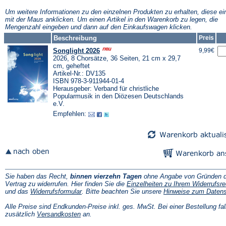
neuen
neuen
n
Tab)
Tab)
T
Um weitere Informationen zu den einzelnen Produkten zu erhalten, diese ei
mit der Maus anklicken. Um einen Artikel in den Warenkorb zu legen, die
Mengenzahl eingeben und dann auf den Einkaufswagen klicken.
Beschreibung
Preis
Songlight 2026
9,99€
2026, 8 Chorsätze, 36 Seiten, 21 cm x 29,7
cm, geheftet
Artikel-Nr.: DV135
ISBN 978-3-911944-01-4
Herausgeber: Verband für christliche
Popularmusik in den Diözesen Deutschlands
e.V.
Empfehlen:
Sie haben das Recht,
binnen vierzehn Tagen
ohne Angabe von Gründen d
Vertrag zu widerrufen. Hier finden Sie die
Einzelheiten zu Ihrem Widerrufsre
(Öffnet
und das
Widerrufsformular
. Bitte beachten Sie unsere
Hinweise zum Daten
in
einem
Alle Preise sind Endkunden-Preise inkl. ges. MwSt. Bei einer Bestellung fal
neuen
(Öffnet
zusätzlich
Versandkosten
an.
Tab)
in