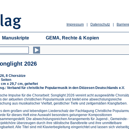
Impressum
|
Datenschutz
|
Barriere
Manuskripte
GEMA, Rechte & Kopien
onglight 2026
26, 8 Chorsätze
 Seiten
 cm x 29,7 cm, geheftet
sg.: Verband für christliche Popularmusik in den Diözesen Deutschlands e.V.
ische Impulse für die Chorarbeit: Songlight 2026 vereint acht ausgewählte Chorsät
s der aktuellen christlichen Popularmusik und bietet eine abwechslungsreiche
schung aus musikalischer Vielfalt, geistlicher Tiefe und zeitgemäßen Klangfarben.
s dem großen und lebendigen Liederschatz der Fachtagung Christliche Popularm
rde für dieses Heft eine Auswahl besonders gelungener Kompositionen
sammengestellt. Die abwechslungsreichen Arrangements für Jugend-, Gemeinde-
ojektchöre überzeugen durch ihre stilistische Bandbreite und ihre unmittelbare
ngbarkeit. Alle Titel sind mit Klavierbegleitung eingerichtet und lassen sich vielseitig