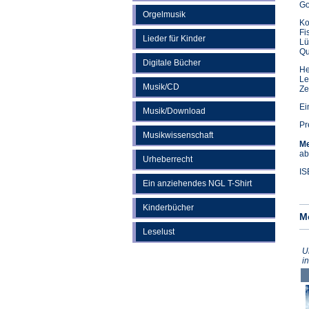
Go
Orgelmusik
Ko
Fi
Lieder für Kinder
Lü
Qu
Digitale Bücher
He
Le
Musik/CD
Ze
Ei
Musik/Download
Pr
Musikwissenschaft
Me
ab
Urheberrecht
IS
Ein anziehendes NGL T-Shirt
Kinderbücher
M
Leselust
U
i