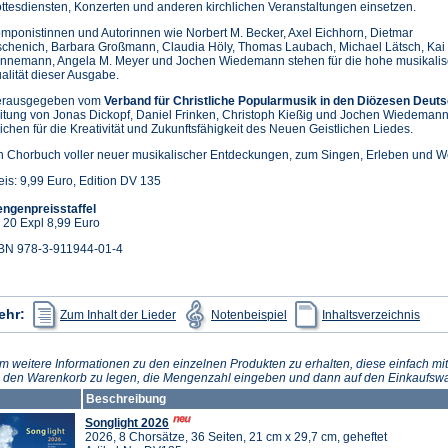
ttesdiensten, Konzerten und anderen kirchlichen Veranstaltungen einsetzen.
mponistinnen und Autorinnen wie Norbert M. Becker, Axel Eichhorn, Dietmar
schenich, Barbara Großmann, Claudia Höly, Thomas Laubach, Michael Lätsch, Kai
nnemann, Angela M. Meyer und Jochen Wiedemann stehen für die hohe musikali
alität dieser Ausgabe.
rausgegeben vom
Verband für Christliche Popularmusik in den Diözesen Deuts
itung von Jonas Dickopf, Daniel Frinken, Christoph Kießig und Jochen Wiedemann, 
ichen für die Kreativität und Zukunftsfähigkeit des Neuen Geistlichen Liedes.
n Chorbuch voller neuer musikalischer Entdeckungen, zum Singen, Erleben und We
eis: 9,99 Euro, Edition DV 135
ngenpreisstaffel
 20 Expl 8,99 Euro
BN 978-3-911944-01-4
(Öffnet
(Öffnet
(Öffn
ehr:
Zum Inhalt der Lieder
Notenbeispiel
Inhaltsverzeichnis
in
in
in
einem
einem
eine
neuen
neuen
neue
Tab)
Tab)
Tab)
m weitere Informationen zu den einzelnen Produkten zu erhalten, diese einfach mit
n den Warenkorb zu legen, die Mengenzahl eingeben und dann auf den Einkaufswa
Beschreibung
Songlight 2026
2026, 8 Chorsätze, 36 Seiten, 21 cm x 29,7 cm, geheftet