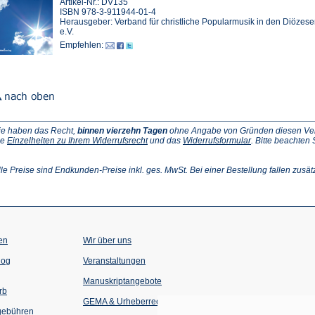
Artikel-Nr.: DV135
ISBN 978-3-911944-01-4
Herausgeber: Verband für christliche Popularmusik in den Diözes
e.V.
Empfehlen:
ie haben das Recht,
binnen vierzehn Tagen
ohne Angabe von Gründen diesen Vertr
(Öffnet
(Öffnet
ie
Einzelheiten zu Ihrem Widerrufsrecht
und das
Widerrufsformular
. Bitte beachten
ffnet
in
in
einem
einem
inem
neuen
neuen
lle Preise sind Endkunden-Preise inkl. ges. MwSt. Bei einer Bestellung fallen zusät
euen
Tab)
Tab)
ab)
en
Wir über uns
(Öffnet
(Öffnet
log
Veranstaltungen
in
in
einem
einem
Manuskriptangebote
neuen
neuen
rb
Tab)
Tab)
GEMA & Urheberrecht
gebühren