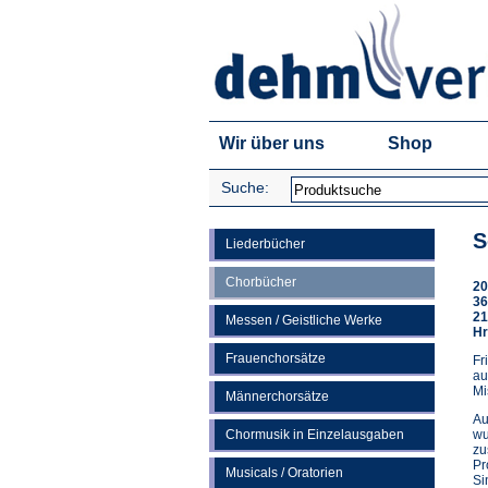
Wir über uns
Shop
Suche:
S
Liederbücher
Chorbücher
20
36
21
Messen / Geistliche Werke
Hr
Frauenchorsätze
Fr
au
Mi
Männerchorsätze
Au
Chormusik in Einzelausgaben
wu
zu
Pr
Musicals / Oratorien
Si