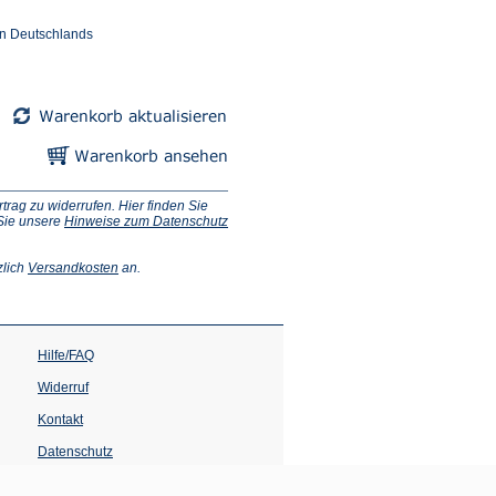
en Deutschlands
ag zu widerrufen. Hier finden Sie
 Sie unsere
Hinweise zum Datenschutz
(Öffnet
zlich
Versandkosten
an.
in
einem
neuen
Tab)
Hilfe/FAQ
Widerruf
Kontakt
Datenschutz
Impressum