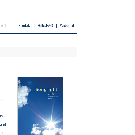
freiheit
|
Kontakt
|
Hilfe/FAQ
|
Widerruf
ze
usik
 und
 in