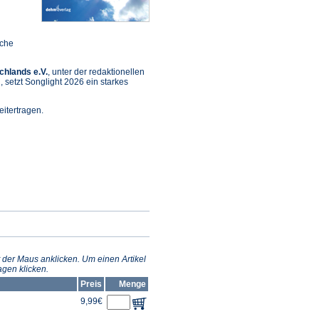
sche
chlands e.V.
, unter der redaktionellen
setzt Songlight 2026 ein starkes
itertragen.
et
m
n
 der Maus anklicken. Um einen Artikel
gen klicken.
Preis
Menge
9,99€