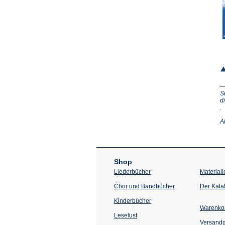
S
d
(Ö
.
in
e
A
n
T
Shop
Liederbücher
Materiali
Chor und Bandbücher
Der Kata
Kinderbücher
Warenko
Leselust
Versand