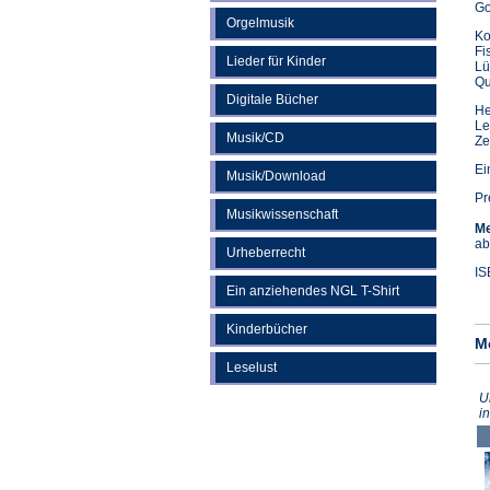
Go
Orgelmusik
Ko
Fi
Lieder für Kinder
Lü
Qu
Digitale Bücher
He
Le
Musik/CD
Ze
Ei
Musik/Download
Pr
Musikwissenschaft
Me
ab
Urheberrecht
IS
Ein anziehendes NGL T-Shirt
Kinderbücher
M
Leselust
U
i