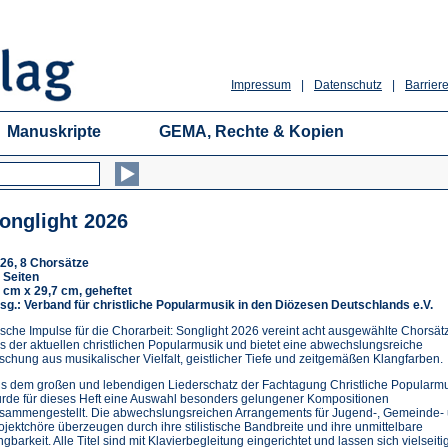
Impressum
|
Datenschutz
|
Barriere
Manuskripte
GEMA, Rechte & Kopien
onglight 2026
26, 8 Chorsätze
 Seiten
 cm x 29,7 cm, geheftet
sg.: Verband für christliche Popularmusik in den Diözesen Deutschlands e.V.
ische Impulse für die Chorarbeit: Songlight 2026 vereint acht ausgewählte Chorsät
s der aktuellen christlichen Popularmusik und bietet eine abwechslungsreiche
schung aus musikalischer Vielfalt, geistlicher Tiefe und zeitgemäßen Klangfarben.
s dem großen und lebendigen Liederschatz der Fachtagung Christliche Popularm
rde für dieses Heft eine Auswahl besonders gelungener Kompositionen
sammengestellt. Die abwechslungsreichen Arrangements für Jugend-, Gemeinde-
ojektchöre überzeugen durch ihre stilistische Bandbreite und ihre unmittelbare
ngbarkeit. Alle Titel sind mit Klavierbegleitung eingerichtet und lassen sich vielseitig