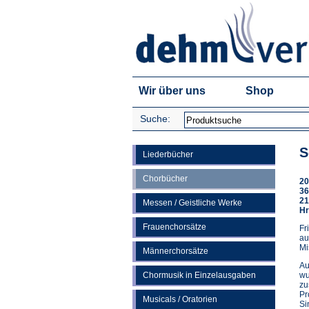
Wir über uns
Shop
Suche:
S
Liederbücher
Chorbücher
20
36
21
Messen / Geistliche Werke
Hr
Frauenchorsätze
Fr
au
Mi
Männerchorsätze
Au
Chormusik in Einzelausgaben
wu
zu
Pr
Musicals / Oratorien
Si