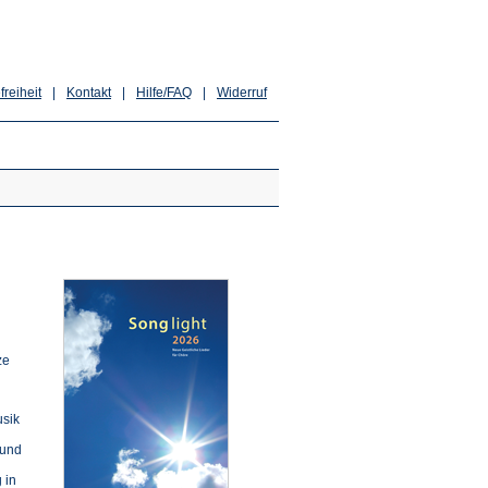
freiheit
|
Kontakt
|
Hilfe/FAQ
|
Widerruf
ze
usik
 und
 in