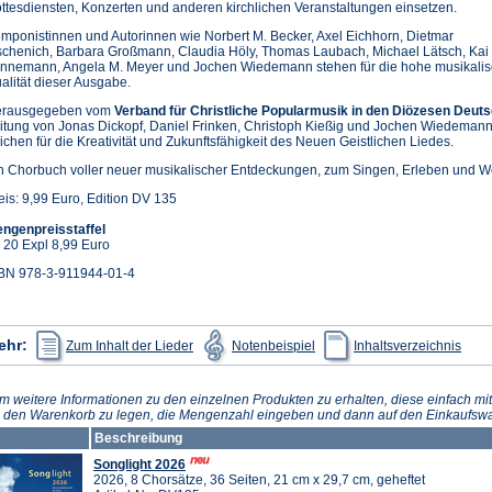
ttesdiensten, Konzerten und anderen kirchlichen Veranstaltungen einsetzen.
mponistinnen und Autorinnen wie Norbert M. Becker, Axel Eichhorn, Dietmar
schenich, Barbara Großmann, Claudia Höly, Thomas Laubach, Michael Lätsch, Kai
nnemann, Angela M. Meyer und Jochen Wiedemann stehen für die hohe musikali
alität dieser Ausgabe.
rausgegeben vom
Verband für Christliche Popularmusik in den Diözesen Deuts
itung von Jonas Dickopf, Daniel Frinken, Christoph Kießig und Jochen Wiedemann, 
ichen für die Kreativität und Zukunftsfähigkeit des Neuen Geistlichen Liedes.
n Chorbuch voller neuer musikalischer Entdeckungen, zum Singen, Erleben und We
eis: 9,99 Euro, Edition DV 135
ngenpreisstaffel
 20 Expl 8,99 Euro
BN 978-3-911944-01-4
(Öffnet
(Öffnet
(Öffn
ehr:
Zum Inhalt der Lieder
Notenbeispiel
Inhaltsverzeichnis
in
in
in
einem
einem
eine
neuen
neuen
neue
Tab)
Tab)
Tab)
m weitere Informationen zu den einzelnen Produkten zu erhalten, diese einfach mit
n den Warenkorb zu legen, die Mengenzahl eingeben und dann auf den Einkaufswa
Beschreibung
Songlight 2026
2026, 8 Chorsätze, 36 Seiten, 21 cm x 29,7 cm, geheftet