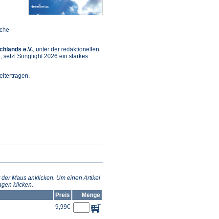
sche
chlands e.V.
, unter der redaktionellen
setzt Songlight 2026 ein starkes
itertragen.
et
m
n
 der Maus anklicken. Um einen Artikel
gen klicken.
Preis
Menge
9,99€