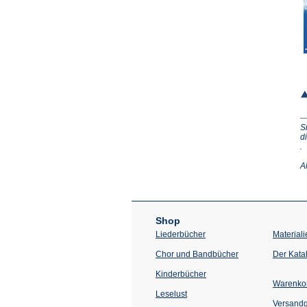
S
d
(Ö
.
in
e
A
n
T
Shop
Liederbücher
Materiali
Chor und Bandbücher
Der Kata
Kinderbücher
Warenko
Leselust
Versand