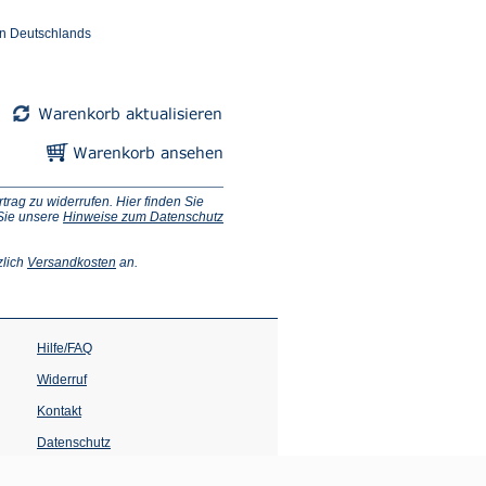
en Deutschlands
ag zu widerrufen. Hier finden Sie
 Sie unsere
Hinweise zum Datenschutz
(Öffnet
zlich
Versandkosten
an.
in
einem
neuen
Tab)
Hilfe/FAQ
Widerruf
Kontakt
Datenschutz
Impressum