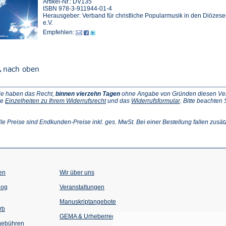
Artikel-Nr.: DV135
ISBN 978-3-911944-01-4
Herausgeber: Verband für christliche Popularmusik in den Diözes
e.V.
Empfehlen:
ie haben das Recht,
binnen vierzehn Tagen
ohne Angabe von Gründen diesen Vertr
(Öffnet
(Öffnet
ie
Einzelheiten zu Ihrem Widerrufsrecht
und das
Widerrufsformular
. Bitte beachten
ffnet
in
in
einem
einem
inem
neuen
neuen
lle Preise sind Endkunden-Preise inkl. ges. MwSt. Bei einer Bestellung fallen zusät
euen
Tab)
Tab)
ab)
en
Wir über uns
(Öffnet
(Öffnet
log
Veranstaltungen
in
in
einem
einem
Manuskriptangebote
neuen
neuen
rb
Tab)
Tab)
GEMA & Urheberrecht
gebühren