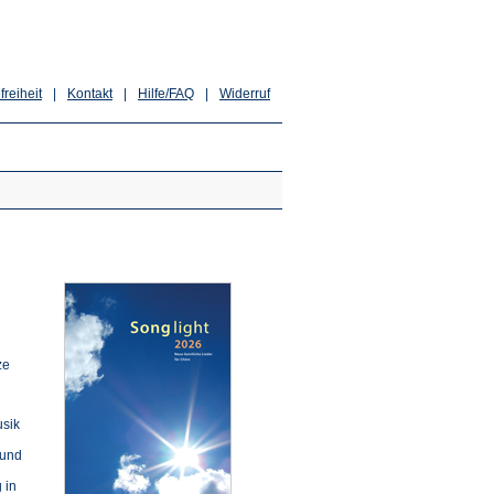
freiheit
|
Kontakt
|
Hilfe/FAQ
|
Widerruf
ze
usik
 und
 in