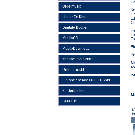
Go
Orgelmusik
Ko
Fi
Lieder für Kinder
Lü
Qu
Digitale Bücher
He
Le
Musik/CD
Ze
Ei
Musik/Download
Pr
Musikwissenschaft
Me
ab
Urheberrecht
IS
Ein anziehendes NGL T-Shirt
Kinderbücher
M
Leselust
U
i