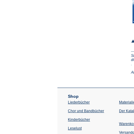
S
d
(Ö
.
in
e
A
n
T
Shop
Liederbücher
Materiali
Chor und Bandbücher
Der Kata
Kinderbücher
Warenko
Leselust
Versand