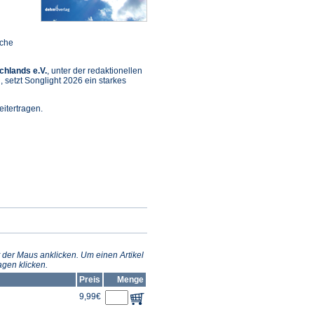
sche
chlands e.V.
, unter der redaktionellen
setzt Songlight 2026 ein starkes
itertragen.
et
m
n
 der Maus anklicken. Um einen Artikel
gen klicken.
Preis
Menge
9,99€