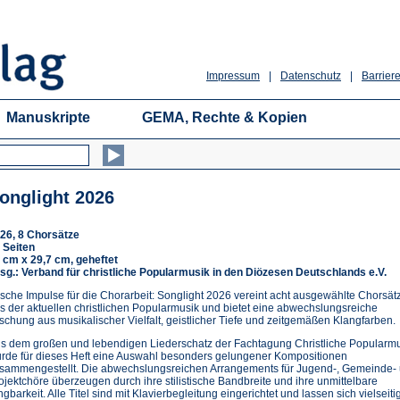
Impressum
|
Datenschutz
|
Barriere
Manuskripte
GEMA, Rechte & Kopien
onglight 2026
26, 8 Chorsätze
 Seiten
 cm x 29,7 cm, geheftet
sg.: Verband für christliche Popularmusik in den Diözesen Deutschlands e.V.
ische Impulse für die Chorarbeit: Songlight 2026 vereint acht ausgewählte Chorsät
s der aktuellen christlichen Popularmusik und bietet eine abwechslungsreiche
schung aus musikalischer Vielfalt, geistlicher Tiefe und zeitgemäßen Klangfarben.
s dem großen und lebendigen Liederschatz der Fachtagung Christliche Popularm
rde für dieses Heft eine Auswahl besonders gelungener Kompositionen
sammengestellt. Die abwechslungsreichen Arrangements für Jugend-, Gemeinde-
ojektchöre überzeugen durch ihre stilistische Bandbreite und ihre unmittelbare
ngbarkeit. Alle Titel sind mit Klavierbegleitung eingerichtet und lassen sich vielseitig