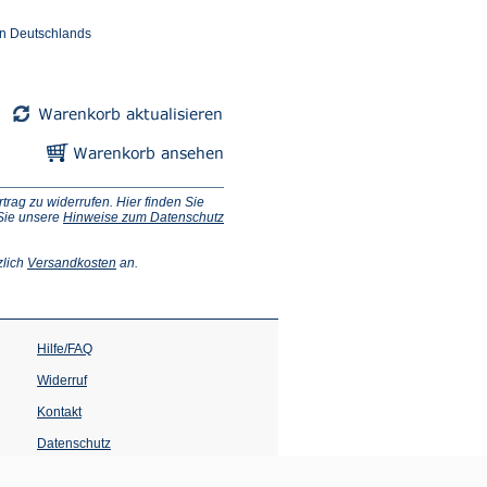
en Deutschlands
ag zu widerrufen. Hier finden Sie
 Sie unsere
Hinweise zum Datenschutz
(Öffnet
zlich
Versandkosten
an.
in
einem
neuen
Tab)
Hilfe/FAQ
Widerruf
Kontakt
Datenschutz
Impressum