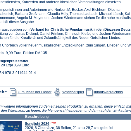
ttesdiensten, Konzerten und anderen kirchlichen Veranstaltungen einsetzen.
mponistinnen und Autorinnen wie Norbert M. Becker, Axel Eichhorn, Dietmar
schenich, Barbara Großmann, Claudia Höly, Thomas Laubach, Michael Lätsch, Kai
nnemann, Angela M. Meyer und Jochen Wiedemann stehen für die hohe musikali
alität dieser Ausgabe.
rausgegeben vom
Verband für Christliche Popularmusik in den Diözesen Deuts
itung von Jonas Dickopf, Daniel Frinken, Christoph Kießig und Jochen Wiedemann, 
ichen für die Kreativität und Zukunftsfähigkeit des Neuen Geistlichen Liedes.
n Chorbuch voller neuer musikalischer Entdeckungen, zum Singen, Erleben und We
eis: 9,99 Euro, Edition DV 135
ngenpreisstaffel
 20 Expl 8,99 Euro
BN 978-3-911944-01-4
(Öffnet
(Öffnet
(Öffn
ehr:
Zum Inhalt der Lieder
Notenbeispiel
Inhaltsverzeichnis
in
in
in
einem
einem
eine
neuen
neuen
neue
Tab)
Tab)
Tab)
m weitere Informationen zu den einzelnen Produkten zu erhalten, diese einfach mit
n den Warenkorb zu legen, die Mengenzahl eingeben und dann auf den Einkaufswa
Beschreibung
Songlight 2026
2026, 8 Chorsätze, 36 Seiten, 21 cm x 29,7 cm, geheftet