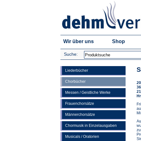
Wir über uns
Shop
Suche:
S
Liederbücher
Chorbücher
20
36
21
Messen / Geistliche Werke
Hr
Frauenchorsätze
Fr
au
Mi
Männerchorsätze
Au
Chormusik in Einzelausgaben
wu
zu
Pr
Musicals / Oratorien
Si