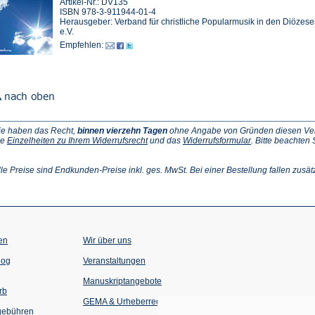
Artikel-Nr.: DV135
ISBN 978-3-911944-01-4
Herausgeber: Verband für christliche Popularmusik in den Diözes
e.V.
Empfehlen:
ie haben das Recht,
binnen vierzehn Tagen
ohne Angabe von Gründen diesen Vertr
(Öffnet
(Öffnet
ie
Einzelheiten zu Ihrem Widerrufsrecht
und das
Widerrufsformular
. Bitte beachten
ffnet
in
in
einem
einem
inem
neuen
neuen
lle Preise sind Endkunden-Preise inkl. ges. MwSt. Bei einer Bestellung fallen zusät
euen
Tab)
Tab)
ab)
en
Wir über uns
(Öffnet
(Öffnet
log
Veranstaltungen
in
in
einem
einem
Manuskriptangebote
neuen
neuen
rb
Tab)
Tab)
GEMA & Urheberrecht
gebühren