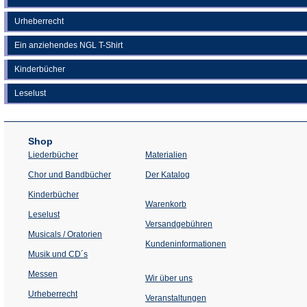
Urheberrecht
Ein anziehendes NGL T-Shirt
Kinderbücher
Leselust
Shop
Liederbücher
Materialien
(Öffnet
Chor und Bandbücher
Der Katalog
in
einem
Kinderbücher
neuen
Warenkorb
Tab)
Leselust
Versandgebühren
Musicals / Oratorien
Kundeninformationen
Musik und CD´s
Messen
Wir über uns
Urheberrecht
(Öffnet
Veranstaltungen
in