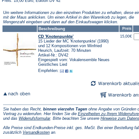
Preis: 15,00 Euro, Edition DV 42
Um weitere Informationen zu den einzelnen Produkten zu erhalten, diese ei
mit der Maus anklicken. Um einen Artikel in den Warenkorb zu legen, die
Mengenzahl eingeben und dann auf den Einkaufswagen klicken.
Beschreibung
Preis
CD 'Knotenpunkte'
15,00€
15 Lieder der MC 'Knotenpunkte' (1990)
und 12 Kompositionen von Winfried
Heurich, Laufzeit: 70 Minuten
Artikel-Nr.: DV42
Eingespielt vom: Vokalensemble Neues
Geistliches Lied
Empfehlen:
Sie haben das Recht,
binnen vierzehn Tagen
ohne Angabe von Gründen d
Vertrag zu widerrufen. Hier finden Sie die
Einzelheiten zu Ihrem Widerrufsre
(Öffnet
und das
Widerrufsformular
. Bitte beachten Sie unsere
Hinweise zum Daten
in
einem
Alle Preise sind Endkunden-Preise inkl. ges. MwSt. Bei einer Bestellung fal
neuen
(Öffnet
zusätzlich
Versandkosten
an.
Tab)
in