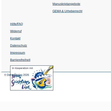
einem
Manuskriptangebote
neuen
Tab)
GEMA & Urheberrecht
Hilfe/FAQ
Widerruf
Kontakt
Datenschutz
Impressum
Barrierefreiheit
(Öffnet
in
einem
© Dehm Verlag
2026
neuen
Tab)