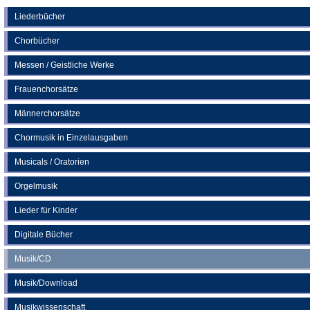
einem
neuen
Liederbücher
Tab)
Chorbücher
Messen / Geistliche Werke
Frauenchorsätze
Männerchorsätze
Chormusik in Einzelausgaben
Musicals / Oratorien
Orgelmusik
Lieder für Kinder
Digitale Bücher
Musik/CD
Musik/Download
Musikwissenschaft