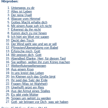
Hörproben:
Unterwegs zu dir
Alles ist Leben
Der reine Quell
Wasser vom Himmel
Gottes Macht erhalte dich
Mit einem Auge seh ich nicht
Erkennst du ihn nicht
Komm doch zu mir hinein
Ich hört ein Wort mir sagen
Deckt den Tisch
Der Wind weht wie und wo er will
Pfingsten/Überwindung von Babel
Erforsche mich, Gott
Wir preisen dich, Gott
Abendlied (Danke, Herr, für diesen Tag)
Sie wollten, wollen ihn zum König machen
Weltenflutenwellenwogen
Aus einem Krug
In uns kreist das Leben
Im Kleinen sich das Große birgt
Ihr seid das Salz der Erde
Fragen (Was ist Wahrheit)
Unerhofft grünt ein Reis
Aus der Armut eines Stalles
Es gibt viele Mütter
Singen um gehört zu werden
Gott, wir bringen vor Dich, was wir haben