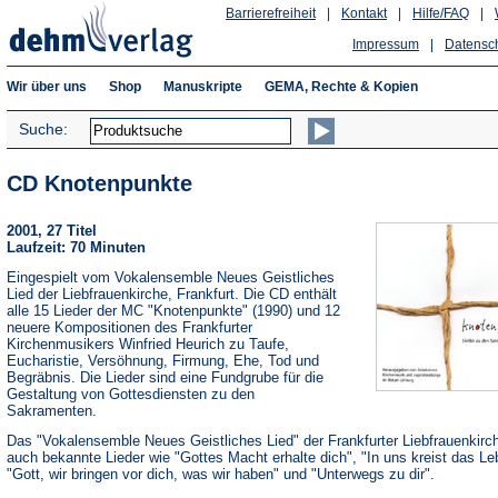
Barrierefreiheit
|
Kontakt
|
Hilfe/FAQ
|
Impressum
|
Datensc
Wir über uns
Shop
Manuskripte
GEMA, Rechte & Kopien
Suche:
CD Knotenpunkte
2001, 27 Titel
Laufzeit: 70 Minuten
Eingespielt vom Vokalensemble Neues Geistliches
Lied der Liebfrauenkirche, Frankfurt. Die CD enthält
alle 15 Lieder der MC "Knotenpunkte" (1990) und 12
neuere Kompositionen des Frankfurter
Kirchenmusikers Winfried Heurich zu Taufe,
Eucharistie, Versöhnung, Firmung, Ehe, Tod und
Begräbnis. Die Lieder sind eine Fundgrube für die
Gestaltung von Gottesdiensten zu den
Sakramenten.
Das "Vokalensemble Neues Geistliches Lied" der Frankfurter Liebfrauenkirch
auch bekannte Lieder wie "Gottes Macht erhalte dich", "In uns kreist das Le
"Gott, wir bringen vor dich, was wir haben" und "Unterwegs zu dir".