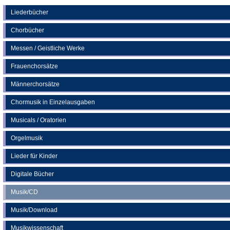
einem
neuen
Liederbücher
Tab)
Chorbücher
Messen / Geistliche Werke
Frauenchorsätze
Männerchorsätze
Chormusik in Einzelausgaben
Musicals / Oratorien
Orgelmusik
Lieder für Kinder
Digitale Bücher
Musik/CD
Musik/Download
Musikwissenschaft