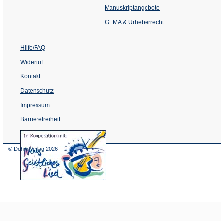
einem
Manuskriptangebote
neuen
Tab)
GEMA & Urheberrecht
Hilfe/FAQ
Widerruf
Kontakt
Datenschutz
Impressum
Barrierefreiheit
(Öffnet
in
einem
© Dehm Verlag
2026
neuen
Tab)