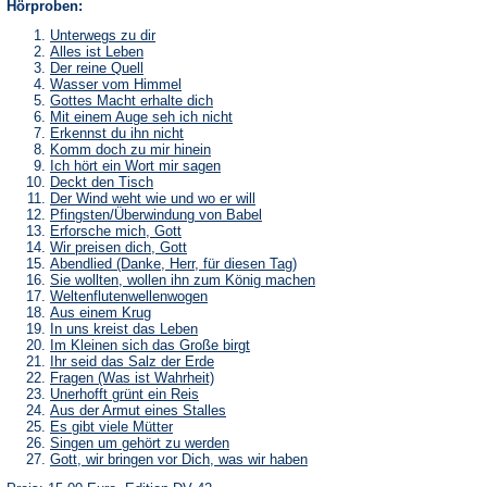
Hörproben:
Unterwegs zu dir
Alles ist Leben
Der reine Quell
Wasser vom Himmel
Gottes Macht erhalte dich
Mit einem Auge seh ich nicht
Erkennst du ihn nicht
Komm doch zu mir hinein
Ich hört ein Wort mir sagen
Deckt den Tisch
Der Wind weht wie und wo er will
Pfingsten/Überwindung von Babel
Erforsche mich, Gott
Wir preisen dich, Gott
Abendlied (Danke, Herr, für diesen Tag)
Sie wollten, wollen ihn zum König machen
Weltenflutenwellenwogen
Aus einem Krug
In uns kreist das Leben
Im Kleinen sich das Große birgt
Ihr seid das Salz der Erde
Fragen (Was ist Wahrheit)
Unerhofft grünt ein Reis
Aus der Armut eines Stalles
Es gibt viele Mütter
Singen um gehört zu werden
Gott, wir bringen vor Dich, was wir haben