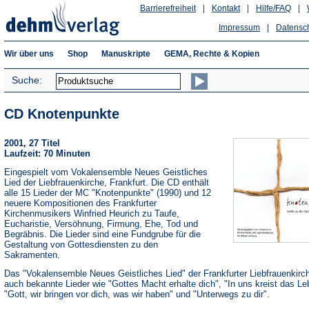
Barrierefreiheit
|
Kontakt
|
Hilfe/FAQ
|
Impressum
|
Datensc
Wir über uns
Shop
Manuskripte
GEMA, Rechte & Kopien
Suche:
CD Knotenpunkte
2001, 27 Titel
Laufzeit: 70 Minuten
Eingespielt vom Vokalensemble Neues Geistliches
Lied der Liebfrauenkirche, Frankfurt. Die CD enthält
alle 15 Lieder der MC "Knotenpunkte" (1990) und 12
neuere Kompositionen des Frankfurter
Kirchenmusikers Winfried Heurich zu Taufe,
Eucharistie, Versöhnung, Firmung, Ehe, Tod und
Begräbnis. Die Lieder sind eine Fundgrube für die
Gestaltung von Gottesdiensten zu den
Sakramenten.
Das "Vokalensemble Neues Geistliches Lied" der Frankfurter Liebfrauenkirch
auch bekannte Lieder wie "Gottes Macht erhalte dich", "In uns kreist das Le
"Gott, wir bringen vor dich, was wir haben" und "Unterwegs zu dir".