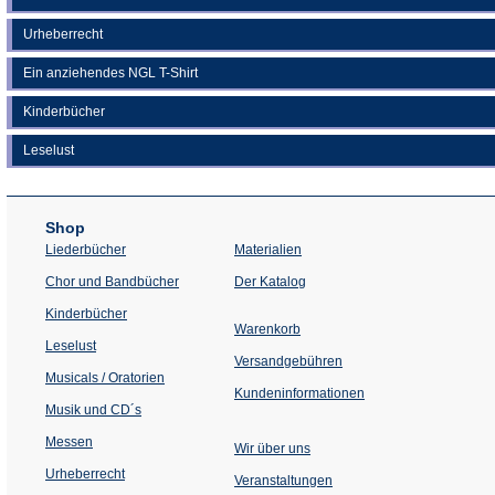
Urheberrecht
Ein anziehendes NGL T-Shirt
Kinderbücher
Leselust
Shop
Liederbücher
Materialien
(Öffnet
Chor und Bandbücher
Der Katalog
in
einem
Kinderbücher
neuen
Warenkorb
Tab)
Leselust
Versandgebühren
Musicals / Oratorien
Kundeninformationen
Musik und CD´s
Messen
Wir über uns
Urheberrecht
(Öffnet
Veranstaltungen
in