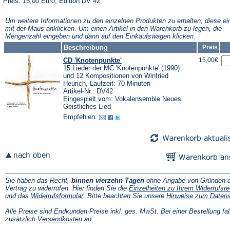
Preis: 15,00 Euro, Edition DV 42
Um weitere Informationen zu den einzelnen Produkten zu erhalten, diese ei
mit der Maus anklicken. Um einen Artikel in den Warenkorb zu legen, die
Mengenzahl eingeben und dann auf den Einkaufswagen klicken.
Beschreibung
Preis
CD 'Knotenpunkte'
15,00€
15 Lieder der MC 'Knotenpunkte' (1990)
und 12 Kompositionen von Winfried
Heurich, Laufzeit: 70 Minuten
Artikel-Nr.: DV42
Eingespielt vom: Vokalensemble Neues
Geistliches Lied
Empfehlen:
Sie haben das Recht,
binnen vierzehn Tagen
ohne Angabe von Gründen d
Vertrag zu widerrufen. Hier finden Sie die
Einzelheiten zu Ihrem Widerrufsre
(Öffnet
und das
Widerrufsformular
. Bitte beachten Sie unsere
Hinweise zum Daten
in
einem
Alle Preise sind Endkunden-Preise inkl. ges. MwSt. Bei einer Bestellung fal
neuen
(Öffnet
zusätzlich
Versandkosten
an.
Tab)
in