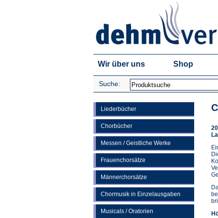
Wir über uns
Shop
Suche:
C
Liederbücher
Chorbücher
20
La
Messen / Geistliche Werke
Ei
Di
Frauenchorsätze
Ko
Ve
Ge
Männerchorsätze
Da
Chormusik in Einzelausgaben
be
br
Musicals / Oratorien
Hö