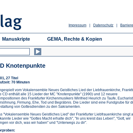
Impressum
|
Datenschutz
|
Barriere
Manuskripte
GEMA, Rechte & Kopien
D Knotenpunkte
01, 27 Titel
ufzeit: 70 Minuten
ngespielt vom Vokalensemble Neues Geistliches Lied der Liebfrauenkirche, Frankfu
e CD enthält alle 15 Lieder der MC "Knotenpunkte" (1990) und 12 neuere
mpositionen des Frankfurter Kirchenmusikers Winfried Heurich zu Taufe, Eucharist
rsöhnung, Firmung, Ehe, Tod und Begräbnis. Die Lieder sind eine Fundgrube für d
staltung von Gottesdiensten zu den Sakramenten.
s "Vokalensemble Neues Geistliches Lied" der Frankfurter Liebfrauenkirche singt 
kannte Lieder wie "Gottes Macht erhalte dich", "In uns kreist das Leben", "Gott, wir
ingen vor dich, was wir haben" und "Unterwegs zu dir".
rproben: