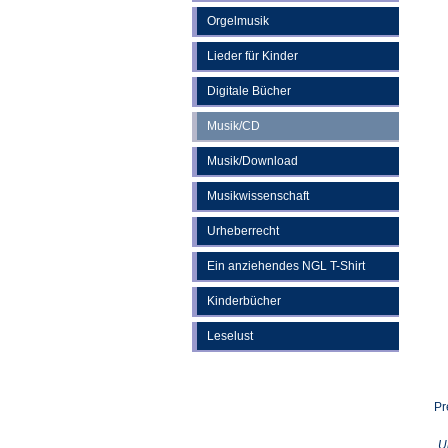
Orgelmusik
Lieder für Kinder
Digitale Bücher
Musik/CD
Musik/Download
Musikwissenschaft
Urheberrecht
Ein anziehendes NGL T-Shirt
Kinderbücher
Leselust
Pr
U