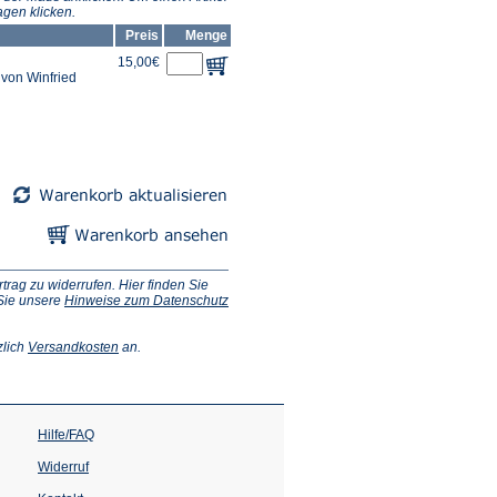
gen klicken.
Preis
Menge
15,00€
von Winfried
ag zu widerrufen. Hier finden Sie
 Sie unsere
Hinweise zum Datenschutz
(Öffnet
zlich
Versandkosten
an.
in
einem
neuen
Tab)
Hilfe/FAQ
Widerruf