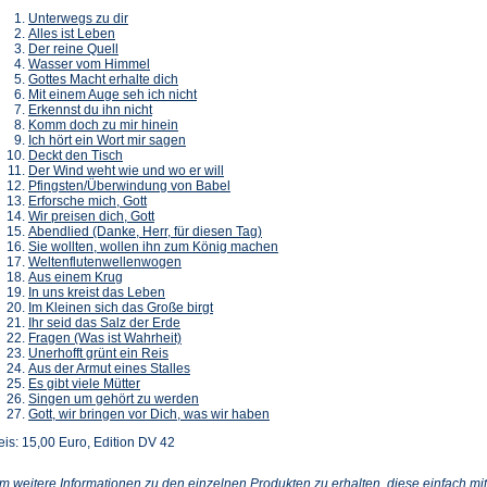
Unterwegs zu dir
Alles ist Leben
Der reine Quell
Wasser vom Himmel
Gottes Macht erhalte dich
Mit einem Auge seh ich nicht
Erkennst du ihn nicht
Komm doch zu mir hinein
Ich hört ein Wort mir sagen
Deckt den Tisch
Der Wind weht wie und wo er will
Pfingsten/Überwindung von Babel
Erforsche mich, Gott
Wir preisen dich, Gott
Abendlied (Danke, Herr, für diesen Tag)
Sie wollten, wollen ihn zum König machen
Weltenflutenwellenwogen
Aus einem Krug
In uns kreist das Leben
Im Kleinen sich das Große birgt
Ihr seid das Salz der Erde
Fragen (Was ist Wahrheit)
Unerhofft grünt ein Reis
Aus der Armut eines Stalles
Es gibt viele Mütter
Singen um gehört zu werden
Gott, wir bringen vor Dich, was wir haben
eis: 15,00 Euro, Edition DV 42
m weitere Informationen zu den einzelnen Produkten zu erhalten, diese einfach mit