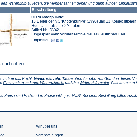
n den Warenkorb zu legen, die Mengenzahl eingeben und dann auf den Einkaufswa
Beschreibung
CD 'Knotenpunkte'
15 Lieder der MC 'Knotenpunkte' (1990) und 12 Kompositionen 
Heurich, Laufzeit: 70 Minuten
Artikel-Nr.: DV42
Eingespielt vom: Vokalensemble Neues Geistliches Lied
Empfehlen:
ie haben das Recht,
binnen vierzehn Tagen
ohne Angabe von Gründen diesen Vertr
(Öffnet
(Öffnet
ie
Einzelheiten zu Ihrem Widerrufsrecht
und das
Widerrufsformular
. Bitte beachten
ffnet
in
in
einem
einem
inem
neuen
neuen
lle Preise sind Endkunden-Preise inkl. ges. MwSt. Bei einer Bestellung fallen zusät
euen
Tab)
Tab)
ab)
en
Wir über uns
(Öffnet
(Öffnet
log
Veranstaltungen