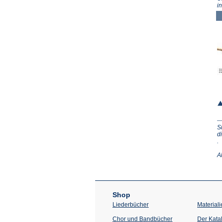
i
S
d
(Ö
.
in
e
A
n
T
Shop
Liederbücher
Materiali
Chor und Bandbücher
Der Kata