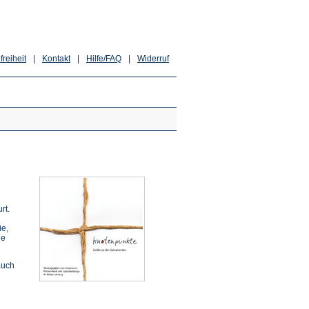
freiheit
|
Kontakt
|
Hilfe/FAQ
|
Widerruf
rt.
ie,
ie
auch